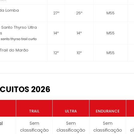
 da Lomba
27º
25º
M55
- Santo Thyrso Ultra
os
14º
14º
M55
 santo thyrso trail curto
 Trail do Marão
12º
10º
M55
CUITOS 2026
TRAIL
ULTRA
ENDURANCE
l
Sem
Sem
Sem
classificação
classificação
classificação
c