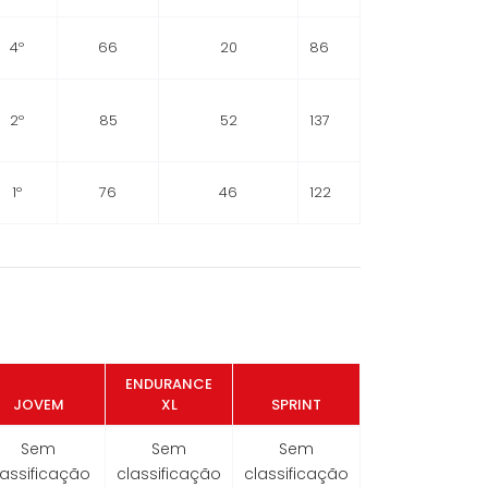
4º
66
20
86
2º
85
52
137
1º
76
46
122
ENDURANCE
JOVEM
XL
SPRINT
Sem
Sem
Sem
lassificação
classificação
classificação