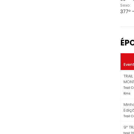
Sexo:
377º 
ÉP
Even
TRAI
MON
Trail C
Kms
Minho
Ediç
Trail C
9º TR
trail 