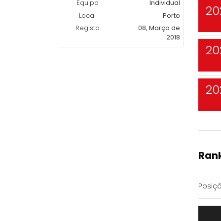
Equipa
Individual
20
Local
Porto
Registo
08, Março de
2018
20
20
Rank
Posiçõ