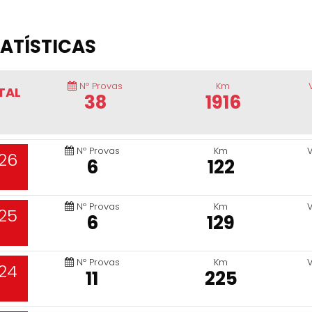
ATÍSTICAS
Nº Provas
Km
TAL
38
1916
Nº Provas
Km
26
6
122
Nº Provas
Km
25
6
129
Nº Provas
Km
24
11
225