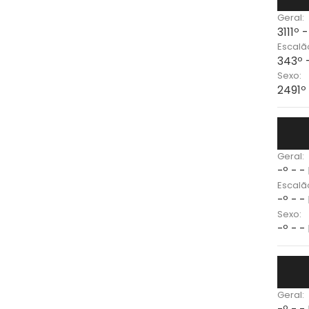
Geral:
3111º 
Escalã
343º 
Sexo:
2491º
Geral:
-º - -
Escalã
-º - -
Sexo:
-º - -
Geral: