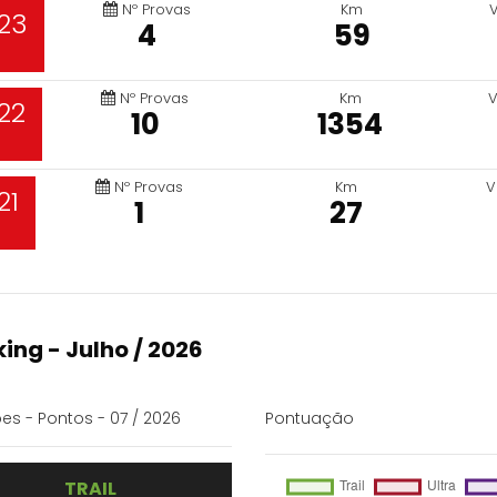
Nº Provas
Km
23
4
59
Nº Provas
Km
V
22
10
1354
Nº Provas
Km
V
21
1
27
ing - Julho / 2026
es - Pontos - 07 / 2026
Pontuação
TRAIL