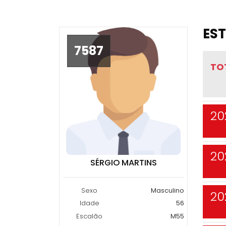
EST
7587
TO
20
20
SÉRGIO MARTINS
Sexo
Masculino
20
Idade
56
Escalão
M55