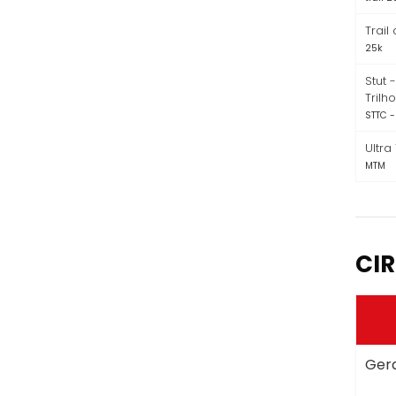
Trail
25k
Stut 
Trilh
STTC -
Ultra
MTM
CIR
Gera