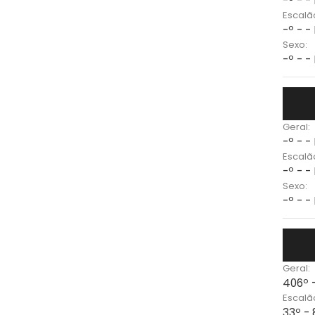
-º - -
Escalã
-º - -
Sexo:
-º - -
Geral:
-º - -
Escalã
-º - -
Sexo:
-º - -
Geral:
406º 
Escalã
33º -