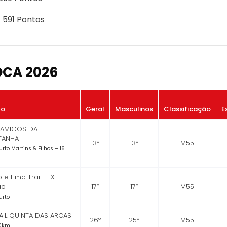
- 591 Pontos
OCA 2026
to
Geral
Masculinos
Classificação
E
L AMIGOS DA
TANHA
13º
13º
M55
urto Martins & Filhos – 16
 e Lima Trail - IX
ão
17º
17º
M55
urto
AIL QUINTA DAS ARCAS
26º
25º
M55
20km