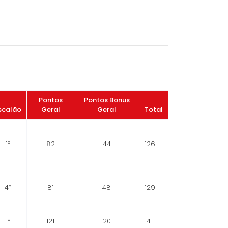
Pontos
Pontos Bonus
scalão
Geral
Geral
Total
1º
82
44
126
4º
81
48
129
1º
121
20
141