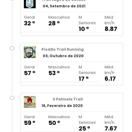
04, Setembro de 2021
Geral
Masculinos
M
Méd.
32 º
28 º
Seniores
km/h
10 º
8.87
Piodão Trail Running
03, Outubro de 2020
Geral
Masculinos
M
Méd.
57 º
53 º
Seniores
km/h
17 º
6.17
II Palmela Trail
16, Fevereiro de 2020
Geral
Masculinos
M
Méd.
59 º
50 º
Seniores
km/h
25 º
7.67