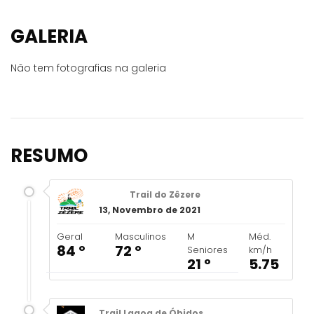
GALERIA
Não tem fotografias na galeria
RESUMO
Trail do Zêzere
13, Novembro de 2021
Geral
Masculinos
M
Méd.
84 º
72 º
Seniores
km/h
21 º
5.75
Trail Lagoa de Óbidos