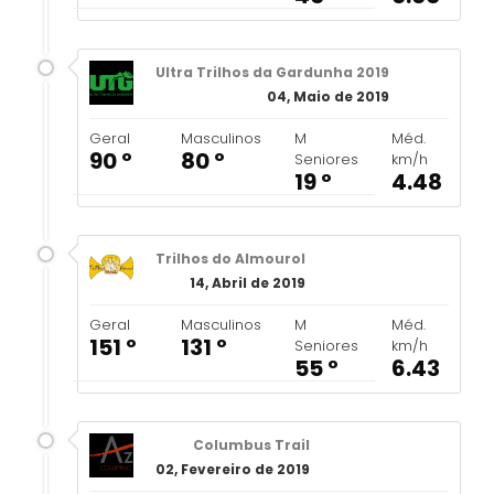
Ultra Trilhos da Gardunha 2019
04, Maio de 2019
Geral
Masculinos
M
Méd.
90 º
80 º
Seniores
km/h
19 º
4.48
Trilhos do Almourol
14, Abril de 2019
Geral
Masculinos
M
Méd.
151 º
131 º
Seniores
km/h
55 º
6.43
Columbus Trail
02, Fevereiro de 2019