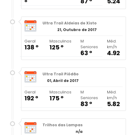
87 º
5.24
º
Ultra Trail Aldeias de Xisto
21, Outubro de 2017
Geral
Masculinos
M
Méd.
138 º
125 º
Seniores
km/h
63 º
4.92
Ultra Trail Piódão
01, Abril de 2017
Geral
Masculinos
M
Méd.
192 º
175 º
Seniores
km/h
83 º
5.82
Trilhos das Lampas
n/a