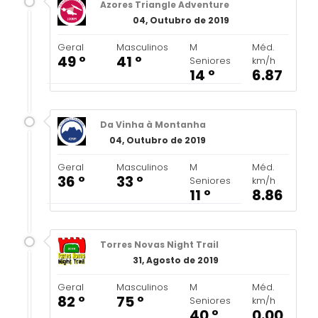
Azores Triangle Adventure
04, Outubro de 2019
Geral
Masculinos
M
Méd.
49 º
41 º
Seniores
km/h
14 º
6.87
Da Vinha à Montanha
04, Outubro de 2019
Geral
Masculinos
M
Méd.
36 º
33 º
Seniores
km/h
11 º
8.86
Torres Novas Night Trail
31, Agosto de 2019
Geral
Masculinos
M
Méd.
82 º
75 º
Seniores
km/h
40 º
0.00