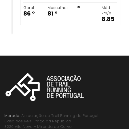
º
Geral
Masculinos
Méd.
86 º
81 º
km/h
8.85
Morada:
Associação de Trail Running de Portugal
Casa dos Reis, Praça da República
3220 Vila Nova – Miranda do Corvo