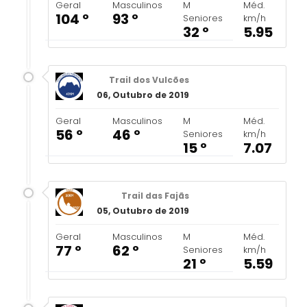
Geral
Masculinos
M
Méd.
104 º
93 º
Seniores
km/h
32 º
5.95
Trail dos Vulcões
06, Outubro de 2019
Geral
Masculinos
M
Méd.
56 º
46 º
Seniores
km/h
15 º
7.07
Trail das Fajãs
05, Outubro de 2019
Geral
Masculinos
M
Méd.
77 º
62 º
Seniores
km/h
21 º
5.59