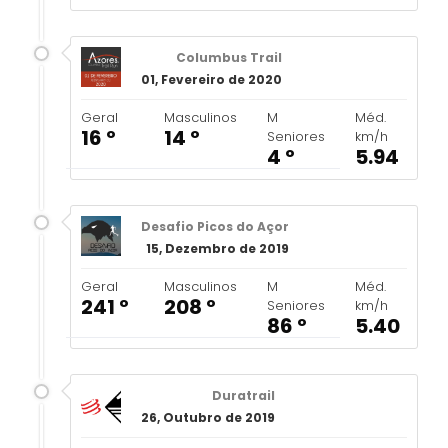
Columbus Trail
01, Fevereiro de 2020
Geral
Masculinos
M
Méd.
16 º
14 º
Seniores
km/h
4 º
5.94
Desafio Picos do Açor
15, Dezembro de 2019
Geral
Masculinos
M
Méd.
241 º
208 º
Seniores
km/h
86 º
5.40
Duratrail
26, Outubro de 2019