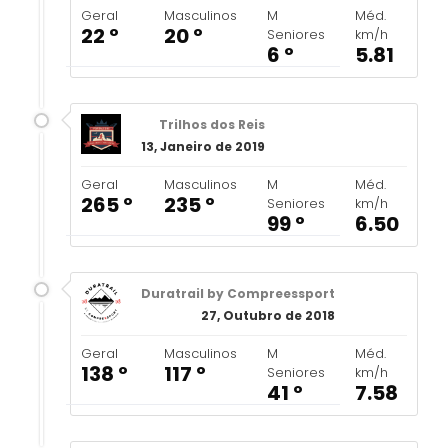
Geral
Masculinos
M
Méd.
22 º
20 º
Seniores
km/h
6 º
5.81
Trilhos dos Reis
13, Janeiro de 2019
Geral
Masculinos
M
Méd.
265 º
235 º
Seniores
km/h
99 º
6.50
Duratrail by Compreessport
27, Outubro de 2018
Geral
Masculinos
M
Méd.
138 º
117 º
Seniores
km/h
41 º
7.58