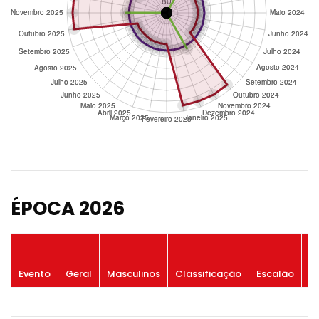
ÉPOCA 2026
P
Evento
Geral
Masculinos
Classificação
Escalão
G