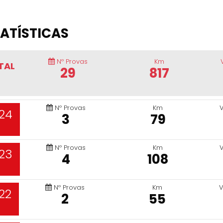
ATÍSTICAS
Nº Provas
Km
TAL
29
817
Nº Provas
Km
24
3
79
Nº Provas
Km
23
4
108
Nº Provas
Km
V
22
2
55