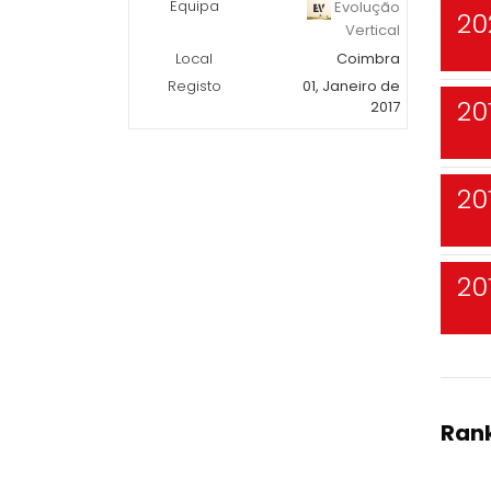
Equipa
Evolução
20
Vertical
Local
Coimbra
Registo
01, Janeiro de
20
2017
20
20
Rank