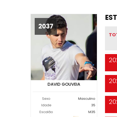
EST
2037
TO
20
20
DAVID GOUVEIA
Sexo
Masculino
20
Idade
35
Escalão
M35