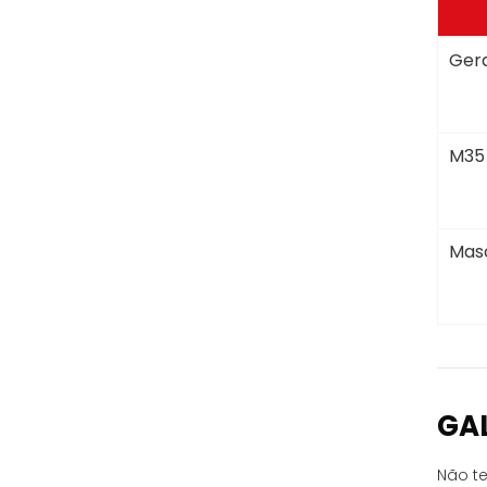
Gera
M35
Masc
GA
Não te