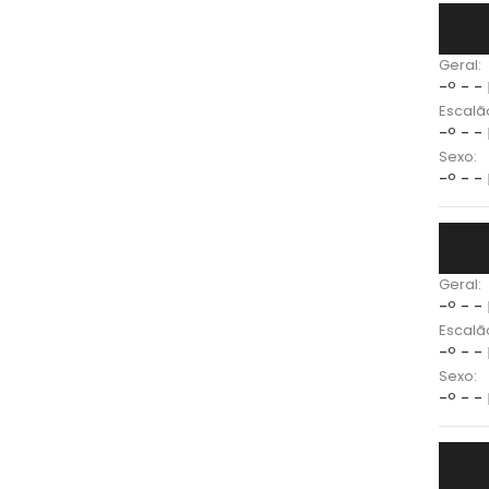
Geral:
-º - -
Escalã
-º - -
Sexo:
-º - -
Geral:
-º - -
Escalã
-º - -
Sexo:
-º - -