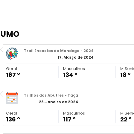
SUMO
Trail Encostas do Mondego - 2024
17, Março de 2024
Geral
Masculinos
M Seni
167 º
134 º
18 º
Trilhos dos Abutres - Taça
28, Janeiro de 2024
Geral
Masculinos
M Seni
136 º
117 º
22 º