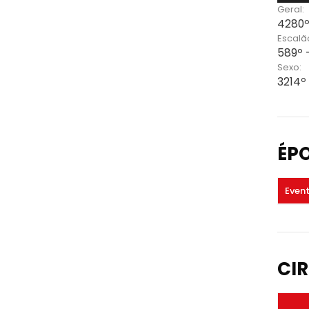
Geral:
4280º
Escalã
589º 
Sexo:
3214º
ÉP
Even
CIR