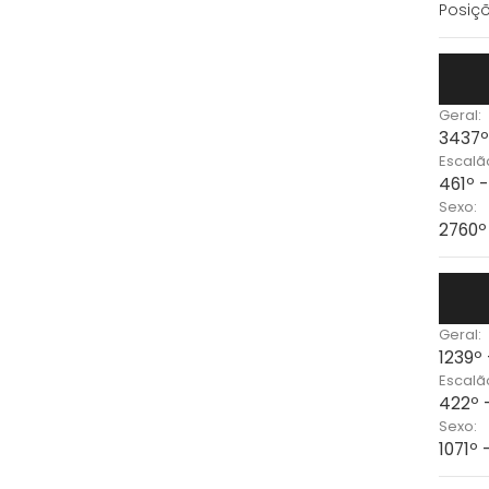
Posiçõ
Geral:
3437º
Escalã
461º 
Sexo:
2760º
Geral:
1239º
Escalã
422º 
Sexo:
1071º 