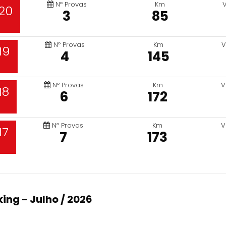
Nº Provas
Km
20
3
85
Nº Provas
Km
V
19
4
145
Nº Provas
Km
V
18
6
172
Nº Provas
Km
V
17
7
173
ing - Julho / 2026