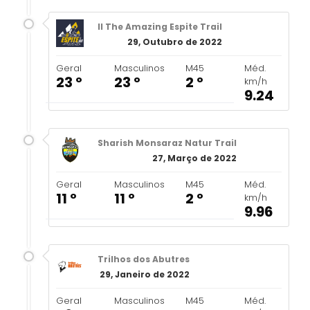
II The Amazing Espite Trail
29, Outubro de 2022
Geral
Masculinos
M45
Méd.
23 º
23 º
2 º
km/h
9.24
Sharish Monsaraz Natur Trail
27, Março de 2022
Geral
Masculinos
M45
Méd.
11 º
11 º
2 º
km/h
9.96
Trilhos dos Abutres
29, Janeiro de 2022
Geral
Masculinos
M45
Méd.