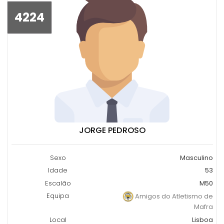
4224
JORGE PEDROSO
Sexo
Masculino
Idade
53
Escalão
M50
Equipa
Amigos do Atletismo de
Mafra
Local
Lisboa