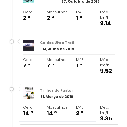
27, Outubro de 2019
Geral
Masculinos
M45
Méd.
2 º
2 º
1 º
km/h
9.14
Caldas Ultra Trail
14, Julho de 2019
Geral
Masculinos
M45
Méd.
7 º
7 º
1 º
km/h
9.52
Trilhos do Pastor
31, Março de 2019
Geral
Masculinos
M45
Méd.
14 º
14 º
2 º
km/h
9.35