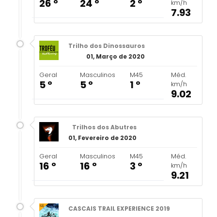
26 º
24 º
2 º
km/h
7.93
Trilho dos Dinossauros
01, Março de 2020
Geral
Masculinos
M45
Méd.
5 º
5 º
1 º
km/h
9.02
Trilhos dos Abutres
01, Fevereiro de 2020
Geral
Masculinos
M45
Méd.
16 º
16 º
3 º
km/h
9.21
CASCAIS TRAIL EXPERIENCE 2019