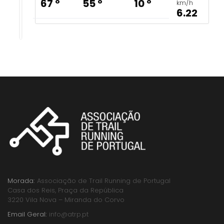
67 º
55 º
10 º
km/h
6.22
Morada:
Associação de Trail Running de Portugal
Casa dos Reis, Praça da República
3220 Vila Nova – Miranda do Corvo
Email Geral:
info@atrp.pt