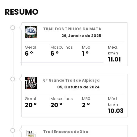
RESUMO
TRAIL DOS TRILHOS DA MATA
26, Janeiro de 2025
Geral
Masculinos
M50
Méd.
6 º
6 º
1 º
km/h
11.01
6º Grande Trail de Alpiarça
05, Outubro de 2024
Geral
Masculinos
M50
Méd.
20 º
20 º
2 º
km/h
10.03
Trail Encostas de Xira