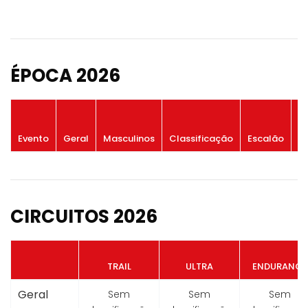
ÉPOCA 2026
P
Evento
Geral
Masculinos
Classificação
Escalão
G
CIRCUITOS 2026
TRAIL
ULTRA
ENDURANCE
Geral
Sem
Sem
Sem