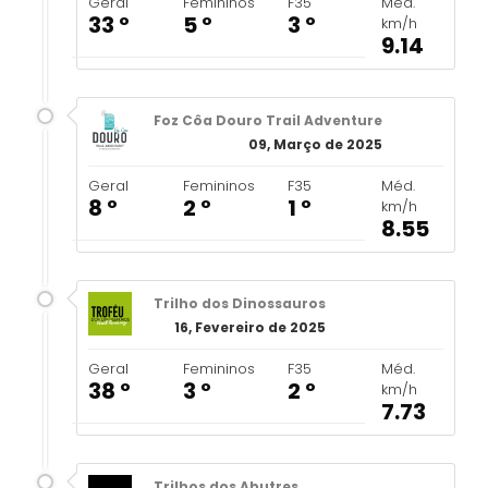
Geral
Femininos
F35
Méd.
33 º
5 º
3 º
km/h
9.14
Foz Côa Douro Trail Adventure
09, Março de 2025
Geral
Femininos
F35
Méd.
8 º
2 º
1 º
km/h
8.55
Trilho dos Dinossauros
16, Fevereiro de 2025
Geral
Femininos
F35
Méd.
38 º
3 º
2 º
km/h
7.73
Trilhos dos Abutres