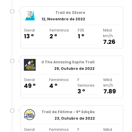
Trail do Zêzere
12, Novembro de 2022
Geral
Femininos
F35
Méd.
13 º
2 º
1 º
km/h
7.26
II The Amazing Espite Trail
29, Outubro de 2022
Geral
Femininos
F
Méd.
49 º
4 º
Seniores
km/h
3 º
7.89
Trail de Fátima - 9ª Edição
23, Outubro de 2022
Geral
Femininos
F
Méd.