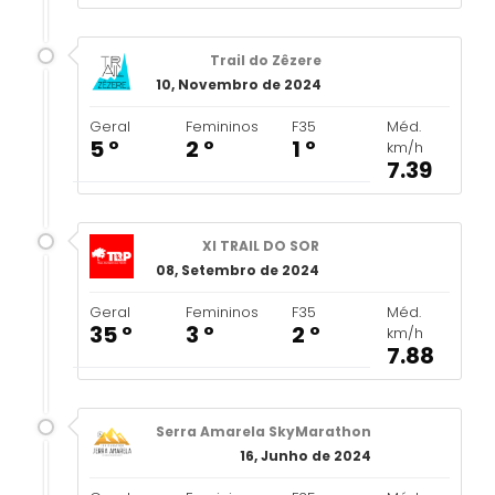
Trail do Zêzere
10, Novembro de 2024
Geral
Femininos
F35
Méd.
5 º
2 º
1 º
km/h
7.39
XI TRAIL DO SOR
08, Setembro de 2024
Geral
Femininos
F35
Méd.
35 º
3 º
2 º
km/h
7.88
Serra Amarela SkyMarathon
16, Junho de 2024