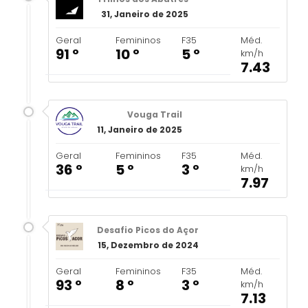
31, Janeiro de 2025
Geral
Femininos
F35
Méd.
91 º
10 º
5 º
km/h
7.43
Vouga Trail
11, Janeiro de 2025
Geral
Femininos
F35
Méd.
36 º
5 º
3 º
km/h
7.97
Desafio Picos do Açor
15, Dezembro de 2024
Geral
Femininos
F35
Méd.
93 º
8 º
3 º
km/h
7.13