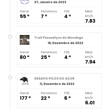
07, Janeiro de 2023
Geral
Femininos
F35
Méd.
55 º
7 º
4 º
km/h
7.83
Trail Passadiços do Mondego
18, Dezembro de 2022
Geral
Femininos
F35
Méd.
80 º
25 º
4 º
km/h
7.94
DESAFIO PICOS DO AÇOR
11, Dezembro de 2022
Geral
Femininos
F35
Méd.
177 º
22 º
6 º
km/h
6.01