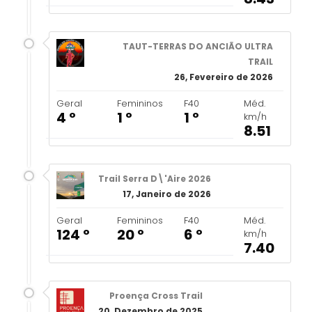
TAUT-TERRAS DO ANCIÃO ULTRA
TRAIL
26, Fevereiro de 2026
Geral
Femininos
F40
Méd.
4 º
1 º
1 º
km/h
8.51
Trail Serra D\'Aire 2026
17, Janeiro de 2026
Geral
Femininos
F40
Méd.
124 º
20 º
6 º
km/h
7.40
Proença Cross Trail
20, Dezembro de 2025