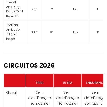
The VI
Amazing
23ª
1ª
F40
1ª
Espite Trail
Sprint K19
Trail da
Amizade
56ª
8ª
F40
1ª
TLA (Trail
Longo)
CIRCUITOS 2026
TRAIL
ULTRA
ENDURANCE
Geral
Sem
Sem
Sem
classificação
classificação
classificação
Somatório:
Somatório:
Somatório:
0