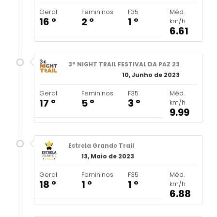
Geral
Femininos
F35
Méd.
16 º
2 º
1 º
km/h
6.61
3º NIGHT TRAIL FESTIVAL DA PAZ 23
10, Junho de 2023
Geral
Femininos
F35
Méd.
17 º
5 º
3 º
km/h
9.99
Estrela Grande Trail
13, Maio de 2023
Geral
Femininos
F35
Méd.
18 º
1 º
1 º
km/h
6.88