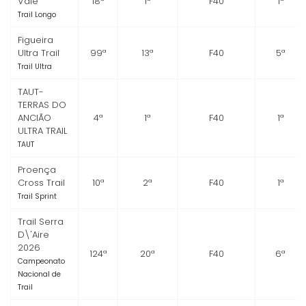
Vale
18ª
1ª
F40
1ª
Trail Longo
Figueira
Ultra Trail
99ª
13ª
F40
5ª
Trail Ultra
TAUT-
TERRAS DO
ANCIÃO
4ª
1ª
F40
1ª
ULTRA TRAIL
TAUT
Proença
Cross Trail
10ª
2ª
F40
1ª
Trail Sprint
Trail Serra
D\'Aire
2026
124ª
20ª
F40
6ª
Campeonato
Nacional de
Trail