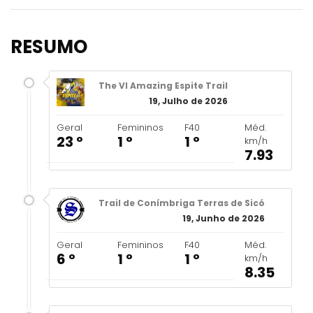
RESUMO
The VI Amazing Espite Trail
19, Julho de 2026
Geral
Femininos
F40
Méd.
23 º
1 º
1 º
km/h
7.93
Trail de Conímbriga Terras de Sicó
19, Junho de 2026
Geral
Femininos
F40
Méd.
6 º
1 º
1 º
km/h
8.35