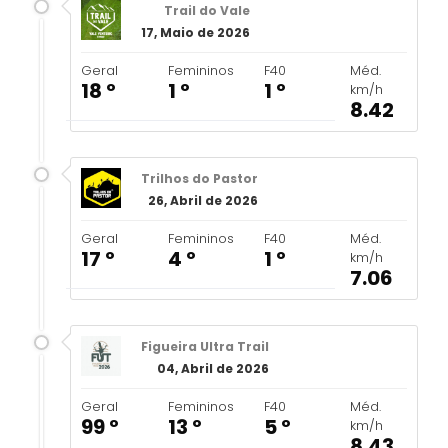
Trail do Vale
17, Maio de 2026
Geral
Femininos
F40
Méd.
18 º
1 º
1 º
km/h
8.42
Trilhos do Pastor
26, Abril de 2026
Geral
Femininos
F40
Méd.
17 º
4 º
1 º
km/h
7.06
Figueira Ultra Trail
04, Abril de 2026
Geral
Femininos
F40
Méd.
99 º
13 º
5 º
km/h
8.43