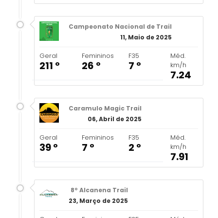
Campeonato Nacional de Trail
11, Maio de 2025
Geral
Femininos
F35
Méd.
211 º
26 º
7 º
km/h
7.24
Caramulo Magic Trail
06, Abril de 2025
Geral
Femininos
F35
Méd.
39 º
7 º
2 º
km/h
7.91
8º Alcanena Trail
23, Março de 2025