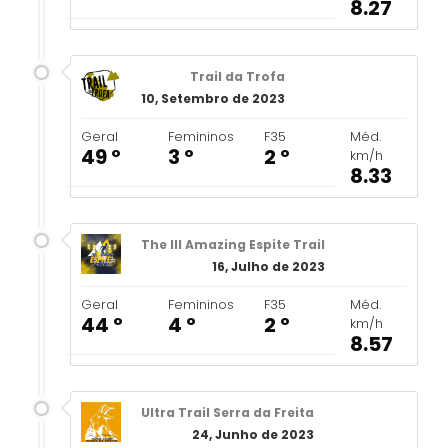
8.27
Trail da Trofa
10, Setembro de 2023
Geral
Femininos
F35
Méd.
49 º
3 º
2 º
km/h
8.33
The III Amazing Espite Trail
16, Julho de 2023
Geral
Femininos
F35
Méd.
44 º
4 º
2 º
km/h
8.57
Ultra Trail Serra da Freita
24, Junho de 2023