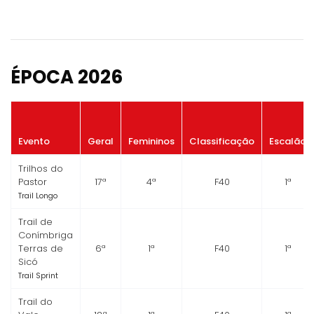
ÉPOCA 2026
Evento
Geral
Femininos
Classificação
Escalão
Trilhos do
Pastor
17ª
4ª
F40
1ª
Trail Longo
Trail de
Conímbriga
Terras de
6ª
1ª
F40
1ª
Sicó
Trail Sprint
Trail do