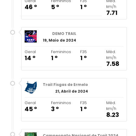
Geral
Femininos
F35
Méd.
46 º
5 º
1 º
km/h
7.71
DEMO TRAIL
19, Maio de 2024
Geral
Femininos
F35
Méd.
14 º
1 º
1 º
km/h
7.58
Trail Fisgas de Ermelo
21, Abril de 2024
Geral
Femininos
F35
Méd.
45 º
3 º
1 º
km/h
8.23
Campeonato Nacional de Trail 2024