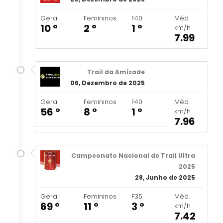
Geral
Femininos
F40
Méd.
10 º
2 º
1 º
km/h
7.99
Trail da Amizade
06, Dezembro de 2025
Geral
Femininos
F40
Méd.
56 º
8 º
1 º
km/h
7.96
Campeonato Nacional de Trail Ultra
2025
28, Junho de 2025
Geral
Femininos
F35
Méd.
69 º
11 º
3 º
km/h
7.42