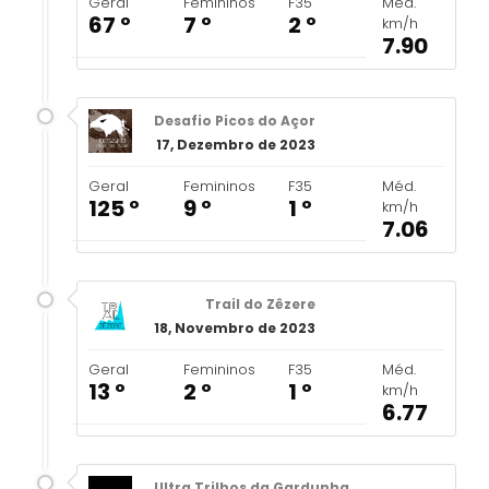
Geral
Femininos
F35
Méd.
67 º
7 º
2 º
km/h
7.90
Desafio Picos do Açor
17, Dezembro de 2023
Geral
Femininos
F35
Méd.
125 º
9 º
1 º
km/h
7.06
Trail do Zêzere
18, Novembro de 2023
Geral
Femininos
F35
Méd.
13 º
2 º
1 º
km/h
6.77
Ultra Trilhos da Gardunha