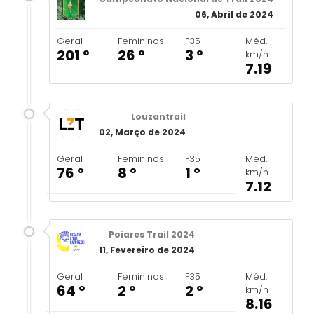
06, Abril de 2024
Geral
Femininos
F35
Méd.
201 º
26 º
3 º
km/h
7.19
Louzantrail
02, Março de 2024
Geral
Femininos
F35
Méd.
76 º
8 º
1 º
km/h
7.12
Poiares Trail 2024
11, Fevereiro de 2024
Geral
Femininos
F35
Méd.
64 º
2 º
2 º
km/h
8.16