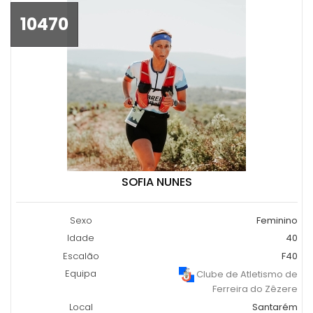
10470
SOFIA NUNES
Sexo
Feminino
Idade
40
Escalão
F40
Equipa
Clube de Atletismo de
Ferreira do Zêzere
Local
Santarém