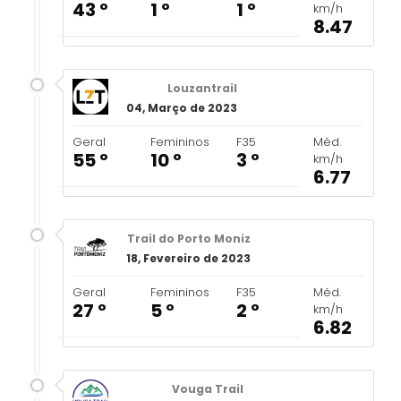
43 º
1 º
1 º
km/h
8.47
Louzantrail
04, Março de 2023
Geral
Femininos
F35
Méd.
55 º
10 º
3 º
km/h
6.77
Trail do Porto Moniz
18, Fevereiro de 2023
Geral
Femininos
F35
Méd.
27 º
5 º
2 º
km/h
6.82
Vouga Trail