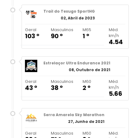
Trail do Texugo SportHG
02, Abril de 2023
Geral
Masculinos
M65
Méd.
103 º
90 º
1 º
km/h
4.54
Estrelaçor Ultra Endurance 2021
08, Outubro de 2021
Geral
Masculinos
M60
Méd.
43 º
38 º
2 º
km/h
5.66
Serra Amarela Sky Marathon
27, Junho de 2021
Geral
Masculinos
M60
Méd.