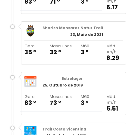
83 º
71 º
3 º
km/h
6.17
Sharish Monsaraz Natur Trail
23, Maio de 2021
Geral
Masculinos
M60
Méd.
35 º
32 º
3 º
km/h
6.29
Estrelaçor
25, Outubro de 2019
Geral
Masculinos
M60
Méd.
83 º
73 º
3 º
km/h
5.51
Trail Costa Vicentina