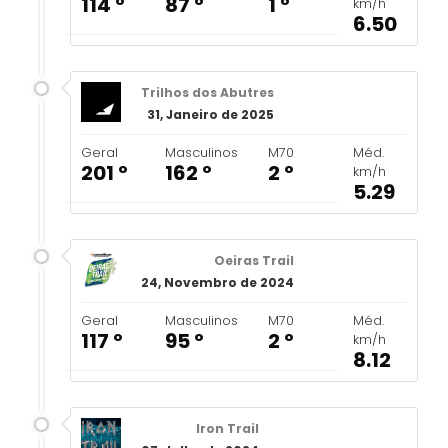
114 º
87 º
1 º
km/h
6.50
Trilhos dos Abutres
31, Janeiro de 2025
Geral
Masculinos
M70
Méd.
201 º
162 º
2 º
km/h
5.29
Oeiras Trail
24, Novembro de 2024
Geral
Masculinos
M70
Méd.
117 º
95 º
2 º
km/h
8.12
Iron Trail