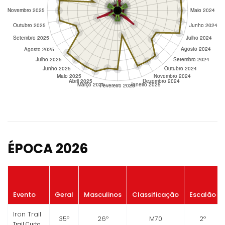
ÉPOCA 2026
Evento
Geral
Masculinos
Classificação
Escalão
Iron Trail
35º
26º
M70
2º
Trail Curto