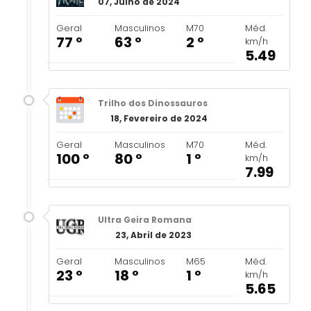
07, Julho de 2024
Geral
Masculinos
M70
Méd.
77 º
63 º
2 º
km/h
5.49
Trilho dos Dinossauros
18, Fevereiro de 2024
Geral
Masculinos
M70
Méd.
100 º
80 º
1 º
km/h
7.99
Ultra Geira Romana
23, Abril de 2023
Geral
Masculinos
M65
Méd.
23 º
18 º
1 º
km/h
5.65