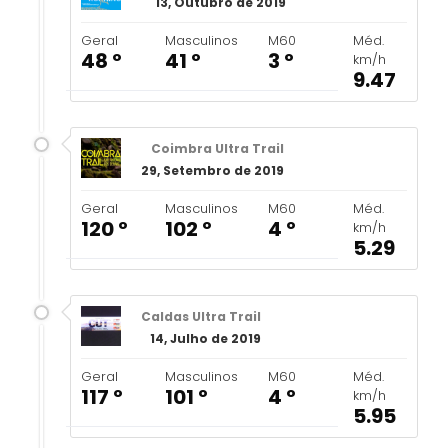
13, Outubro de 2019
Geral
Masculinos
M60
Méd.
48 º
41 º
3 º
km/h
9.47
Coimbra Ultra Trail
29, Setembro de 2019
Geral
Masculinos
M60
Méd.
120 º
102 º
4 º
km/h
5.29
Caldas Ultra Trail
14, Julho de 2019
Geral
Masculinos
M60
Méd.
117 º
101 º
4 º
km/h
5.95