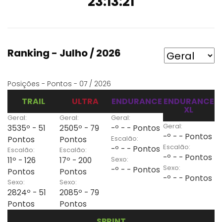
23:13:21
Ranking - Julho / 2026
Posições - Pontos - 07 / 2026
TRAIL
ULTRA
ENDURANCE
ENDURANCE
XL
Geral:
Geral:
Geral:
Geral:
3535º - 51
2505º - 79
-º - - Pontos
-º - - Pontos
Escalão:
Pontos
Pontos
Escalão:
-º - - Pontos
Escalão:
Escalão:
-º - - Pontos
Sexo:
11º - 126
17º - 200
Sexo:
-º - - Pontos
Pontos
Pontos
-º - - Pontos
Sexo:
Sexo:
2824º - 51
2085º - 79
Pontos
Pontos
SPRINT