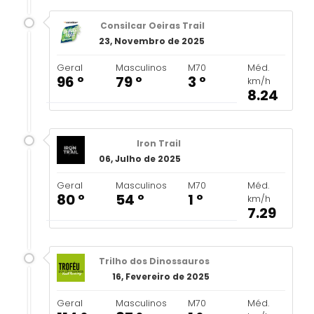
Consilcar Oeiras Trail
23, Novembro de 2025
Geral
Masculinos
M70
Méd.
96 º
79 º
3 º
km/h
8.24
Iron Trail
06, Julho de 2025
Geral
Masculinos
M70
Méd.
80 º
54 º
1 º
km/h
7.29
Trilho dos Dinossauros
16, Fevereiro de 2025
Geral
Masculinos
M70
Méd.