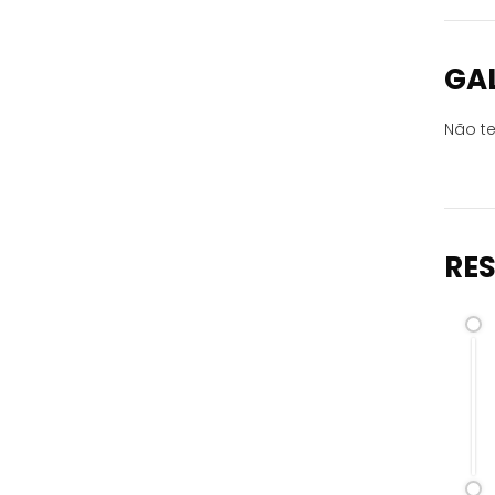
GA
Não te
RE