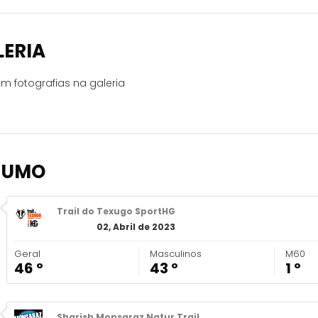
LERIA
m fotografias na galeria
SUMO
Trail do Texugo SportHG
02, Abril de 2023
Geral
Masculinos
M60
46 º
43 º
1 º
Sharish Monsaraz Natur Trail