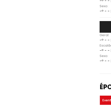
-º - -
Sexo:
-º - -
Geral:
-º - -
Escalã
-º - -
Sexo:
-º - -
ÉP
Even