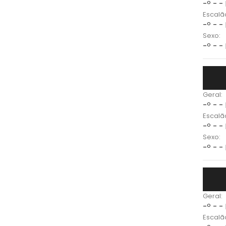
-º - -
Escalã
-º - -
Sexo:
-º - -
Geral:
-º - -
Escalã
-º - -
Sexo:
-º - -
Geral:
-º - -
Escalã