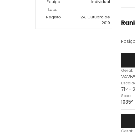
Equipa
Individual
Local
Registo
24, Outubro de
Rank
2019
Posiçõ
Geral:
2428º
Escalã
71º - 
Sexo:
1935º
Geral: