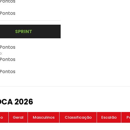
 Pontos
 Pontos
SPRINT
 Pontos
o:
 Pontos
 Pontos
OCA 2026
to
Geral
Masculinos
Classificação
Escalão
P