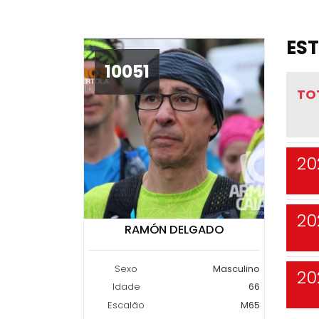
EST
10051
TO
20
20
RAMÓN DELGADO
Sexo
Masculino
20
Idade
66
Escalão
M65