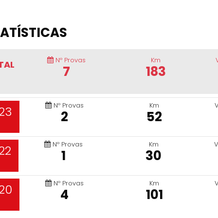
ATÍSTICAS
Nº Provas
Km
TAL
7
183
Nº Provas
Km
23
2
52
Nº Provas
Km
V
22
1
30
Nº Provas
Km
20
4
101