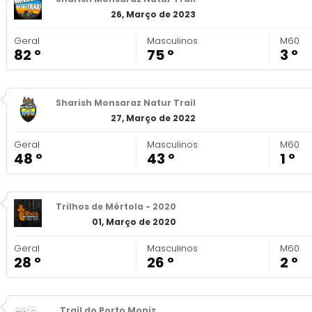
26, Março de 2023
Geral
Masculinos
M60
82 º
75 º
3 º
Sharish Monsaraz Natur Trail
27, Março de 2022
Geral
Masculinos
M60
48 º
43 º
1 º
Trilhos de Mértola - 2020
01, Março de 2020
Geral
Masculinos
M60
28 º
26 º
2 º
Trail do Porto Moniz