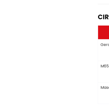
CIR
Gera
M65
Masc