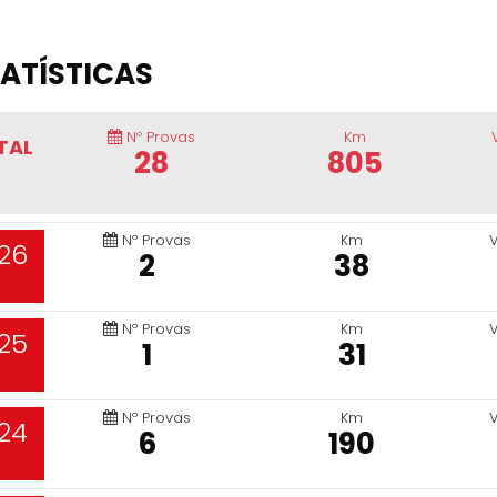
ATÍSTICAS
Nº Provas
Km
TAL
28
805
Nº Provas
Km
26
2
38
Nº Provas
Km
25
1
31
Nº Provas
Km
24
6
190