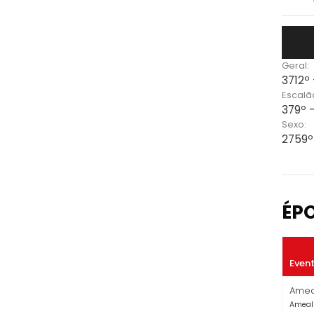
Geral:
3712º 
Escalã
379º -
Sexo:
2759º
ÉP
Even
Ameal
Ameal 