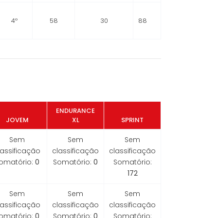
4º
58
30
88
ENDURANCE
JOVEM
XL
SPRINT
Sem
Sem
Sem
lassificação
classificação
classificação
omatório:
0
Somatório:
0
Somatório:
172
Sem
Sem
Sem
lassificação
classificação
classificação
omatório:
0
Somatório:
0
Somatório: