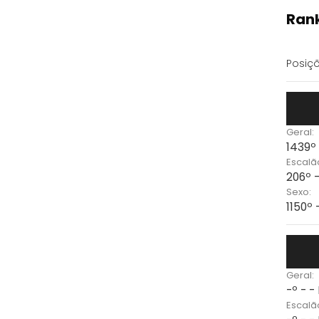
Rank
Posiçõ
Geral:
1439º
Escalã
206º 
Sexo:
1150º
Geral:
-º - -
Escalã