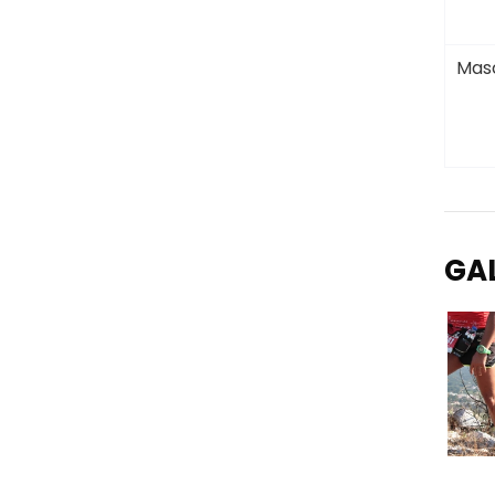
Masc
GA