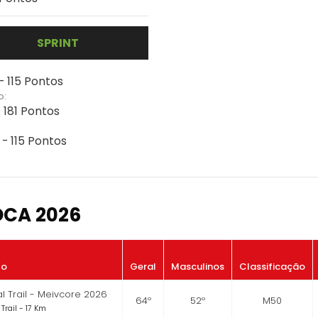
SPRINT
- 115 Pontos
o:
 181 Pontos
 - 115 Pontos
OCA 2026
to
Geral
Masculinos
Classificação
 Trail - Meivcore 2026
64º
52º
M50
Trail - 17 Km