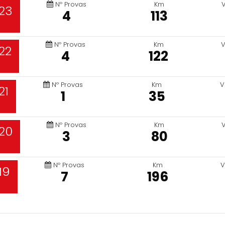
Nº Provas
Km
23
4
113
Nº Provas
Km
V
22
4
122
Nº Provas
Km
V
21
1
35
Nº Provas
Km
20
3
80
Nº Provas
Km
V
19
7
196