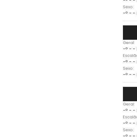
-º - -
Sexo:
-º - -
Geral:
-º - -
Escalã
-º - -
Sexo:
-º - -
Geral:
-º - -
Escalã
-º - -
Sexo:
-º - -