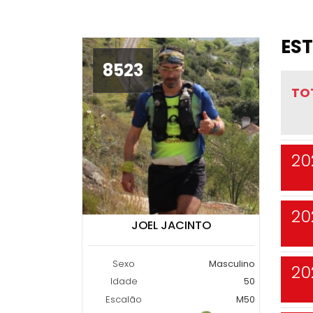
EST
8523
TO
20
20
JOEL JACINTO
Sexo
Masculino
20
Idade
50
Escalão
M50