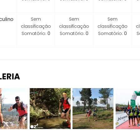
ulino
Sem
Sem
Sem
classificação
classificação
classificação
c
Somatório:
0
Somatório:
0
Somatório:
0
S
LERIA