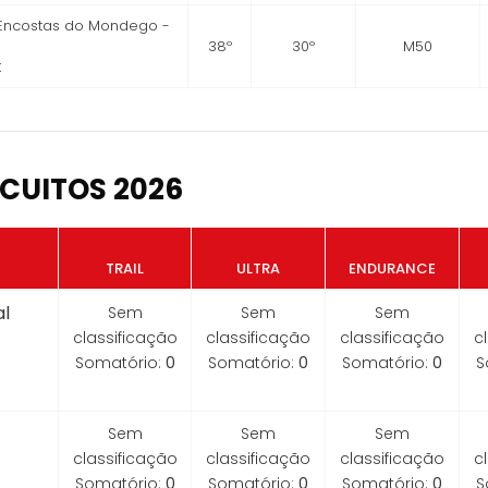
l Encostas do Mondego -
38º
30º
M50
K
CUITOS 2026
TRAIL
ULTRA
ENDURANCE
l
Sem
Sem
Sem
classificação
classificação
classificação
c
Somatório:
0
Somatório:
0
Somatório:
0
S
Sem
Sem
Sem
classificação
classificação
classificação
c
Somatório:
0
Somatório:
0
Somatório:
0
S