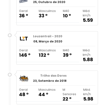
25, Outubro de 2020
Geral
Masculinos
M40
Méd.
36 º
33 º
10 º
km/h
5.59
Louzantrail - 2020
08, Março de 2020
Geral
Masculinos
M40
Méd.
146 º
132 º
39 º
km/h
5.88
Trilho das Dores
23, Setembro de 2018
Geral
Masculinos
M
Méd.
48 º
44 º
Seniores
km/h
22 º
5.98