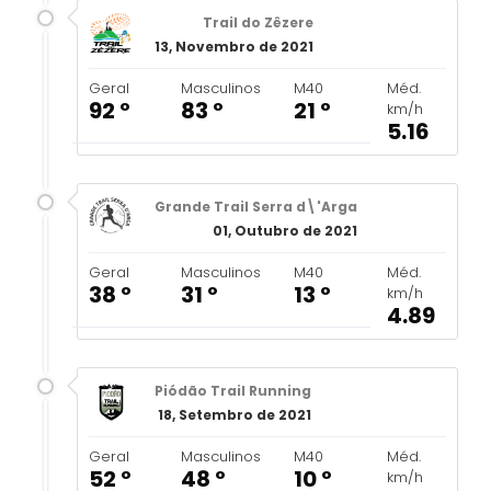
Trail do Zêzere
13, Novembro de 2021
Geral
Masculinos
M40
Méd.
92 º
83 º
21 º
km/h
5.16
Grande Trail Serra d\'Arga
01, Outubro de 2021
Geral
Masculinos
M40
Méd.
38 º
31 º
13 º
km/h
4.89
Piódão Trail Running
18, Setembro de 2021
Geral
Masculinos
M40
Méd.
52 º
48 º
10 º
km/h