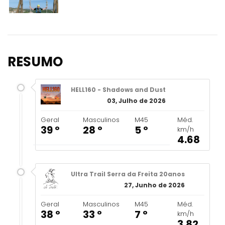
RESUMO
HELL160 - Shadows and Dust
03, Julho de 2026
Geral
Masculinos
M45
Méd.
39 º
28 º
5 º
km/h
4.68
Ultra Trail Serra da Freita 20anos
27, Junho de 2026
Geral
Masculinos
M45
Méd.
38 º
33 º
7 º
km/h
3.82