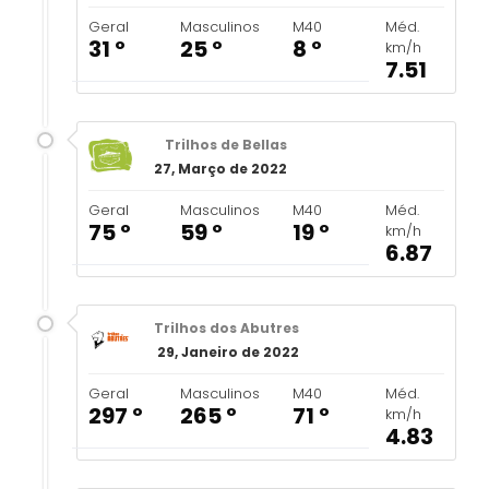
Geral
Masculinos
M40
Méd.
31 º
25 º
8 º
km/h
7.51
Trilhos de Bellas
27, Março de 2022
Geral
Masculinos
M40
Méd.
75 º
59 º
19 º
km/h
6.87
Trilhos dos Abutres
29, Janeiro de 2022
Geral
Masculinos
M40
Méd.
297 º
265 º
71 º
km/h
4.83