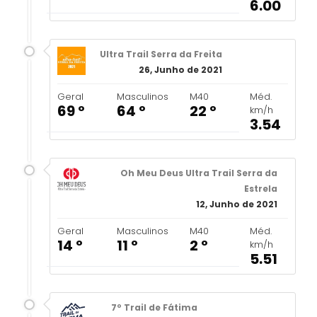
6.00
Ultra Trail Serra da Freita
26, Junho de 2021
Geral
Masculinos
M40
Méd.
69 º
64 º
22 º
km/h
3.54
Oh Meu Deus Ultra Trail Serra da
Estrela
12, Junho de 2021
Geral
Masculinos
M40
Méd.
14 º
11 º
2 º
km/h
5.51
7º Trail de Fátima