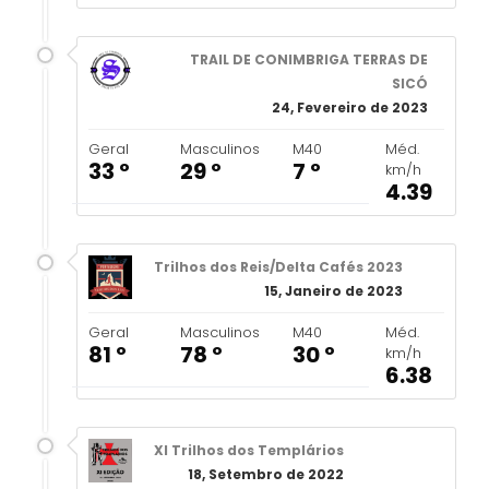
TRAIL DE CONIMBRIGA TERRAS DE
SICÓ
24, Fevereiro de 2023
Geral
Masculinos
M40
Méd.
33 º
29 º
7 º
km/h
4.39
Trilhos dos Reis/Delta Cafés 2023
15, Janeiro de 2023
Geral
Masculinos
M40
Méd.
81 º
78 º
30 º
km/h
6.38
XI Trilhos dos Templários
18, Setembro de 2022