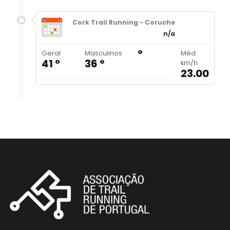
Cork Trail Running - Coruche
n/a
º
Geral
Masculinos
Méd.
41 º
36 º
km/h
23.00