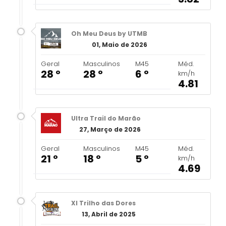
Oh Meu Deus by UTMB
01, Maio de 2026
Geral
Masculinos
M45
Méd.
28 º
28 º
6 º
km/h
4.81
Ultra Trail do Marão
27, Março de 2026
Geral
Masculinos
M45
Méd.
21 º
18 º
5 º
km/h
4.69
XI Trilho das Dores
13, Abril de 2025