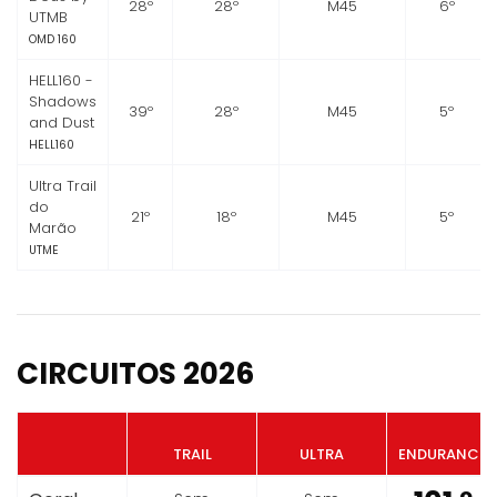
28º
28º
M45
6º
UTMB
OMD 160
HELL160 -
Shadows
39º
28º
M45
5º
and Dust
HELL160
Ultra Trail
do
21º
18º
M45
5º
Marão
UTME
CIRCUITOS 2026
TRAIL
ULTRA
ENDURANCE