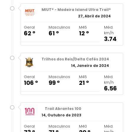
MIUT® - Madeira Island Ultra Trail®
27, Abril de 2024
Geral
Masculinos
M45
Méd.
62 º
61 º
12 º
km/h
3.74
Trilhos dos Reis/Delta Cafés 2024
14, Janeiro de 2024
Geral
Masculinos
M45
Méd.
106 º
99 º
21 º
km/h
6.56
Trail Abrantes 100
14, Outubro de 2023
Geral
Masculinos
M40
Méd.
km/h