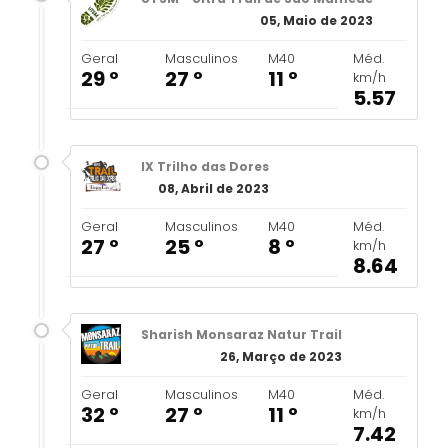
05, Maio de 2023
Geral
Masculinos
M40
Méd.
29 º
27 º
11 º
km/h
5.57
IX Trilho das Dores
08, Abril de 2023
Geral
Masculinos
M40
Méd.
27 º
25 º
8 º
km/h
8.64
Sharish Monsaraz Natur Trail
26, Março de 2023
Geral
Masculinos
M40
Méd.
32 º
27 º
11 º
km/h
7.42