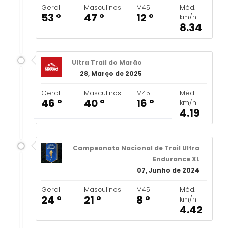
Geral
Masculinos
M45
Méd.
53 º
47 º
12 º
km/h
8.34
Ultra Trail do Marão
28, Março de 2025
Geral
Masculinos
M45
Méd.
46 º
40 º
16 º
km/h
4.19
Campeonato Nacional de Trail Ultra
Endurance XL
07, Junho de 2024
Geral
Masculinos
M45
Méd.
24 º
21 º
8 º
km/h
4.42