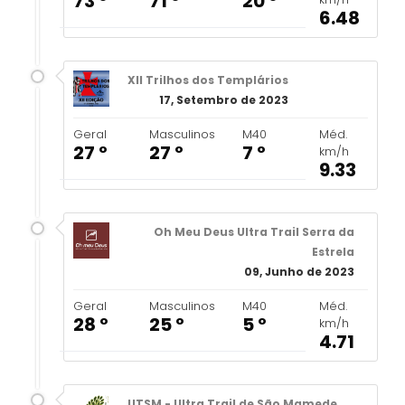
73 º
71 º
20 º
6.48
XII Trilhos dos Templários
17, Setembro de 2023
Geral
Masculinos
M40
Méd.
27 º
27 º
7 º
km/h
9.33
Oh Meu Deus Ultra Trail Serra da
Estrela
09, Junho de 2023
Geral
Masculinos
M40
Méd.
28 º
25 º
5 º
km/h
4.71
UTSM - Ultra Trail de São Mamede