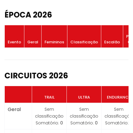
ÉPOCA 2026
Po
Evento
Geral
Femininos
Classificação
Escalão
Ge
CIRCUITOS 2026
TRAIL
ULTRA
ENDURANCE
Geral
Sem
Sem
Sem
classificação
classificação
classificação
Somatório:
0
Somatório:
0
Somatório:
0