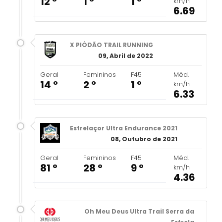
12 º
1 º
1 º
km/h
6.69
X PIÓDÃO TRAIL RUNNING
09, Abril de 2022
Geral
Femininos
F45
Méd.
14 º
2 º
1 º
km/h
6.33
Estrelaçor Ultra Endurance 2021
08, Outubro de 2021
Geral
Femininos
F45
Méd.
81 º
28 º
9 º
km/h
4.36
Oh Meu Deus Ultra Trail Serra da