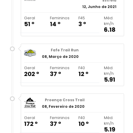
Estrela
12, Junho de 2021
Geral
Femininos
F45
Méd.
51 º
14 º
3 º
km/h
6.18
Fafe Trail Run
08, Março de 2020
Geral
Femininos
F40
Méd.
202 º
37 º
12 º
km/h
5.91
Proença Cross Trail
08, Fevereiro de 2020
Geral
Femininos
F40
Méd.
172 º
37 º
10 º
km/h
5.19