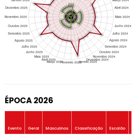
ÉPOCA 2026
P
Evento
Geral
Masculinos
Classificação
Escalão
G