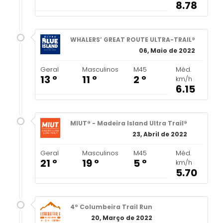
8.78
WHALERS’ GREAT ROUTE ULTRA-TRAIL®
06, Maio de 2022
Geral
Masculinos
M45
Méd.
13 º
11 º
2 º
km/h
6.15
MIUT® - Madeira Island Ultra Trail®
23, Abril de 2022
Geral
Masculinos
M45
Méd.
21 º
19 º
5 º
km/h
5.70
4º Columbeira Trail Run
20, Março de 2022