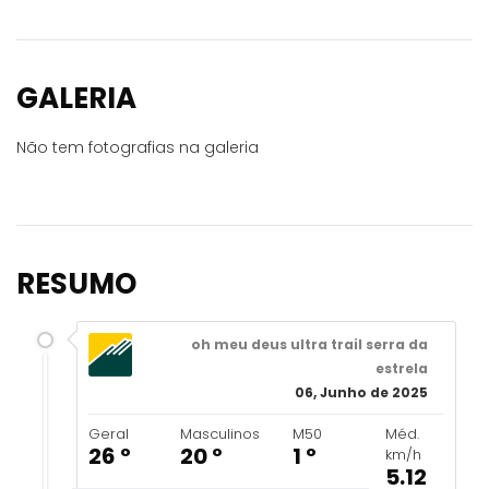
GALERIA
Não tem fotografias na galeria
RESUMO
oh meu deus ultra trail serra da
estrela
06, Junho de 2025
Geral
Masculinos
M50
Méd.
26 º
20 º
1 º
km/h
5.12