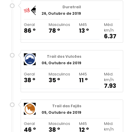
Duratrail
26, Outubro de 2019
Geral
Masculinos
M45
Méd.
86 º
78 º
13 º
km/h
6.37
Trail dos Vulcões
06, Outubro de 2019
Geral
Masculinos
M45
Méd.
38 º
35 º
11 º
km/h
7.93
Trail das Fajãs
05, Outubro de 2019
Geral
Masculinos
M45
Méd.
46 º
38 º
12 º
km/h