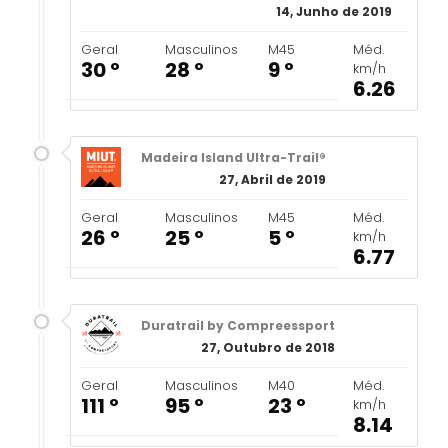
14, Junho de 2019
Geral
Masculinos
M45
Méd.
30 º
28 º
9 º
km/h
6.26
Madeira Island Ultra-Trail®
27, Abril de 2019
Geral
Masculinos
M45
Méd.
26 º
25 º
5 º
km/h
6.77
Duratrail by Compreessport
27, Outubro de 2018
Geral
Masculinos
M40
Méd.
111 º
95 º
23 º
km/h
8.14