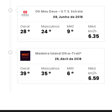
Oh Meu Deus - U.T.S. Estrela
08, Junho de 2018
Geral
Masculinos
M40
Méd.
28 º
24 º
9 º
km/h
6.35
Madeira Island Ultra-Trail®
28, Abril de 2018
Geral
Masculinos
M40
Méd.
39 º
35 º
6 º
km/h
6.59