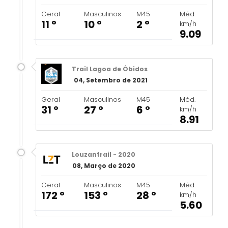
Geral
Masculinos
M45
Méd.
11 º
10 º
2 º
km/h
9.09
Trail Lagoa de Óbidos
04, Setembro de 2021
Geral
Masculinos
M45
Méd.
31 º
27 º
6 º
km/h
8.91
Louzantrail - 2020
08, Março de 2020
Geral
Masculinos
M45
Méd.
172 º
153 º
28 º
km/h
5.60