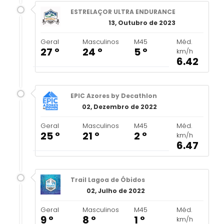
ESTRELAÇOR ULTRA ENDURANCE
13, Outubro de 2023
Geral
Masculinos
M45
Méd.
27 º
24 º
5 º
km/h
6.42
EPIC Azores by Decathlon
02, Dezembro de 2022
Geral
Masculinos
M45
Méd.
25 º
21 º
2 º
km/h
6.47
Trail Lagoa de Óbidos
02, Julho de 2022
Geral
Masculinos
M45
Méd.
9 º
8 º
1 º
km/h