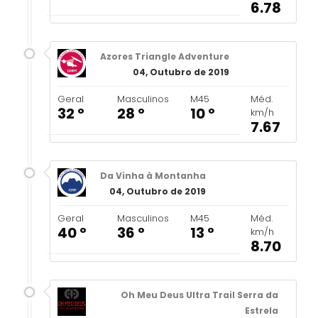
6.78
Azores Triangle Adventure
04, Outubro de 2019
Geral
Masculinos
M45
Méd.
32 º
28 º
10 º
km/h
7.67
Da Vinha à Montanha
04, Outubro de 2019
Geral
Masculinos
M45
Méd.
40 º
36 º
13 º
km/h
8.70
Oh Meu Deus Ultra Trail Serra da
Estrela