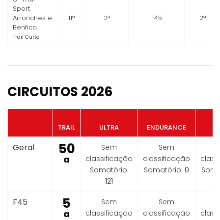
Sport
Arronches e
11ª
2ª
F45
2ª
Benfica
Trail Curto
CIRCUITOS 2026
TRAIL
ULTRA
ENDURANCE
J
50
Geral
Sem
Sem
ª
classificação
classificação
class
Somatório:
Somatório:
0
Soma
121
5
F45
Sem
Sem
ª
classificação
classificação
class