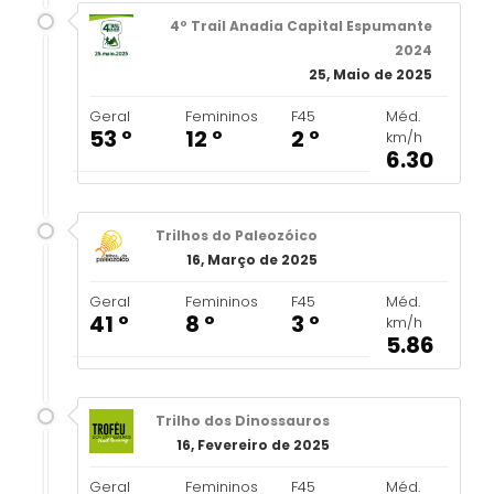
4º Trail Anadia Capital Espumante
2024
25, Maio de 2025
Geral
Femininos
F45
Méd.
53 º
12 º
2 º
km/h
6.30
Trilhos do Paleozóico
16, Março de 2025
Geral
Femininos
F45
Méd.
41 º
8 º
3 º
km/h
5.86
Trilho dos Dinossauros
16, Fevereiro de 2025
Geral
Femininos
F45
Méd.