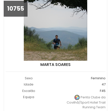
10755
MARTA SOARES
Sexo
Feminino
Idade
47
Escalão
F45
Equipa
Penta Clube da
Covilhã/Sport Hotel Trail
Running Team