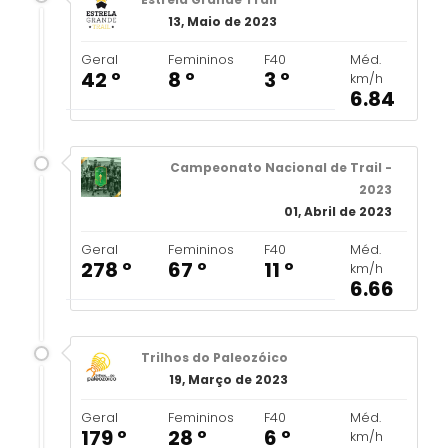
13, Maio de 2023
Geral
Femininos
F40
Méd.
42 º
8 º
3 º
km/h
6.84
Campeonato Nacional de Trail -
2023
01, Abril de 2023
Geral
Femininos
F40
Méd.
278 º
67 º
11 º
km/h
6.66
Trilhos do Paleozóico
19, Março de 2023
Geral
Femininos
F40
Méd.
179 º
28 º
6 º
km/h