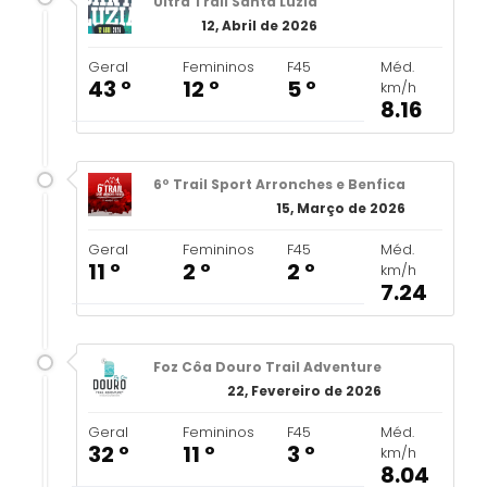
Ultra Trail Santa Luzia
12, Abril de 2026
Geral
Femininos
F45
Méd.
43 º
12 º
5 º
km/h
8.16
6º Trail Sport Arronches e Benfica
15, Março de 2026
Geral
Femininos
F45
Méd.
11 º
2 º
2 º
km/h
7.24
Foz Côa Douro Trail Adventure
22, Fevereiro de 2026
Geral
Femininos
F45
Méd.
32 º
11 º
3 º
km/h
8.04