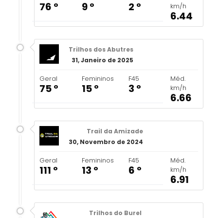
76 º
9 º
2 º
km/h
6.44
Trilhos dos Abutres
31, Janeiro de 2025
Geral
Femininos
F45
Méd.
75 º
15 º
3 º
km/h
6.66
Trail da Amizade
30, Novembro de 2024
Geral
Femininos
F45
Méd.
111 º
13 º
6 º
km/h
6.91
Trilhos do Burel