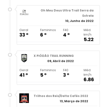
Oh Meu Deus Ultra Trail Serra da
Estrela
10, Junho de 2022
Geral
Femininos
F40
Méd.
33 º
6 º
4 º
km/h
5.22
X PIÓDÃO TRAIL RUNNING
09, Abril de 2022
Geral
Femininos
F40
Méd.
41 º
5 º
3 º
km/h
6.86
Trilhos dos Reis/Delta Cafés 2022
13, Março de 2022