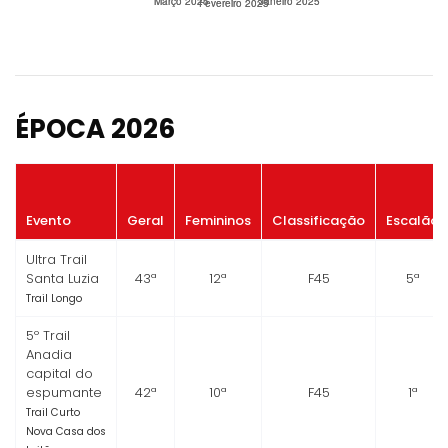
ÉPOCA 2026
Evento
Geral
Femininos
Classificação
Escalão
Ultra Trail
Santa Luzia
43ª
12ª
F45
5ª
Trail Longo
5º Trail
Anadia
capital do
espumante
42ª
10ª
F45
1ª
Trail Curto
Nova Casa dos