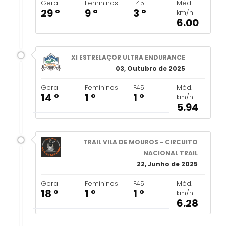
Geral
Femininos
F45
Méd.
29 º
9 º
3 º
km/h
6.00
XI ESTRELAÇOR ULTRA ENDURANCE
03, Outubro de 2025
Geral
Femininos
F45
Méd.
14 º
1 º
1 º
km/h
5.94
TRAIL VILA DE MOUROS - CIRCUITO
NACIONAL TRAIL
22, Junho de 2025
Geral
Femininos
F45
Méd.
18 º
1 º
1 º
km/h
6.28