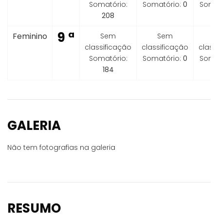
Somatório:
Somatório:
0
Soma
208
9 ª
Feminino
Sem
Sem
classificação
classificação
class
Somatório:
Somatório:
0
Soma
184
GALERIA
Não tem fotografias na galeria
RESUMO