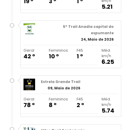
19 º
3 º
1 º
km/h
5.21
5º Trail Anadia capital do
espumante
24, Maio de 2026
Geral
Femininos
F45
Méd.
42 º
10 º
1 º
km/h
6.25
Estrela Grande Trail
09, Maio de 2026
Geral
Femininos
F45
Méd.
78 º
8 º
2 º
km/h
5.74