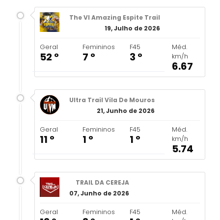
The VI Amazing Espite Trail
19, Julho de 2026
Geral
Femininos
F45
Méd.
52 º
7 º
3 º
km/h
6.67
Ultra Trail Vila De Mouros
21, Junho de 2026
Geral
Femininos
F45
Méd.
11 º
1 º
1 º
km/h
5.74
TRAIL DA CEREJA
07, Junho de 2026
Geral
Femininos
F45
Méd.