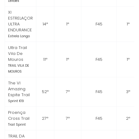
Leitões
XI
ESTRELAÇOR
ULTRA
14ª
1ª
F45
1ª
ENDURANCE
Estrela Longo
Ultra Trail
Vila De
Mouros
11ª
1ª
F45
1ª
TRAIL VILA DE
MOUROS
The VI
Amazing
52ª
7ª
F45
3ª
Espite Trail
Sprint K19
Proença
Cross Trail
27ª
7ª
F45
2ª
Trail Sprint
TRAIL DA