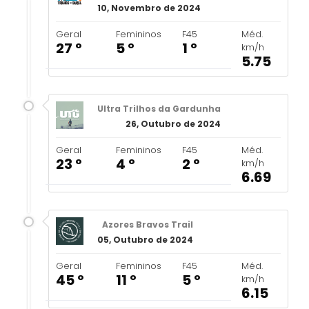
10, Novembro de 2024
Geral
Femininos
F45
Méd.
27 º
5 º
1 º
km/h
5.75
Ultra Trilhos da Gardunha
26, Outubro de 2024
Geral
Femininos
F45
Méd.
23 º
4 º
2 º
km/h
6.69
Azores Bravos Trail
05, Outubro de 2024
Geral
Femininos
F45
Méd.
45 º
11 º
5 º
km/h
6.15