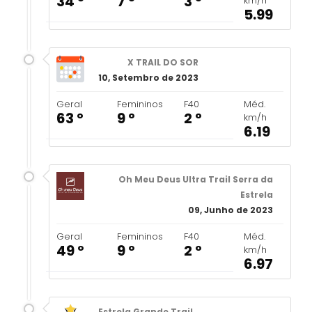
34 º
7 º
3 º
km/h
5.99
X TRAIL DO SOR
10, Setembro de 2023
Geral
Femininos
F40
Méd.
63 º
9 º
2 º
km/h
6.19
Oh Meu Deus Ultra Trail Serra da
Estrela
09, Junho de 2023
Geral
Femininos
F40
Méd.
49 º
9 º
2 º
km/h
6.97
Estrela Grande Trail