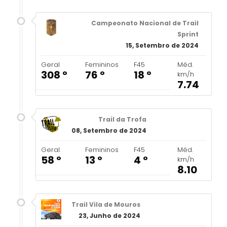
Campeonato Nacional de Trail
Sprint
15, Setembro de 2024
Geral
Femininos
F45
Méd.
308 º
76 º
18 º
km/h
7.74
Trail da Trofa
08, Setembro de 2024
Geral
Femininos
F45
Méd.
58 º
13 º
4 º
km/h
8.10
Trail Vila de Mouros
23, Junho de 2024