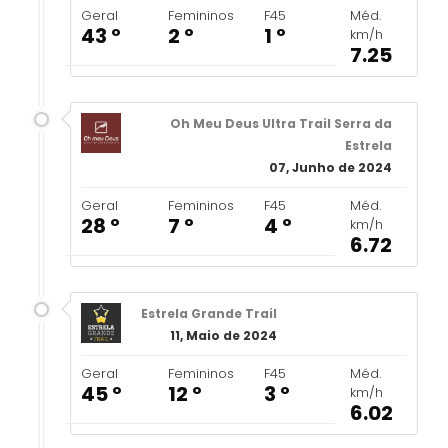
Geral
Femininos
F45
Méd.
43 º
2 º
1 º
km/h
7.25
Oh Meu Deus Ultra Trail Serra da
Estrela
07, Junho de 2024
Geral
Femininos
F45
Méd.
28 º
7 º
4 º
km/h
6.72
Estrela Grande Trail
11, Maio de 2024
Geral
Femininos
F45
Méd.
45 º
12 º
3 º
km/h
6.02