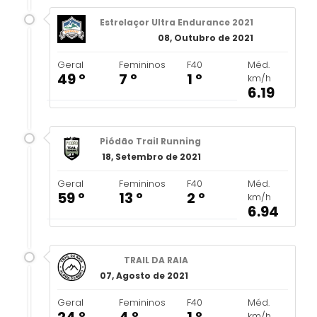
Estrelaçor Ultra Endurance 2021
08, Outubro de 2021
Geral
Femininos
F40
Méd.
49 º
7 º
1 º
km/h
6.19
Piódão Trail Running
18, Setembro de 2021
Geral
Femininos
F40
Méd.
59 º
13 º
2 º
km/h
6.94
TRAIL DA RAIA
07, Agosto de 2021
Geral
Femininos
F40
Méd.
km/h