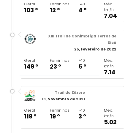
Geral
Femininos
F40
Méd.
103 º
12 º
4 º
km/h
7.04
XIII Trail de Conímbriga Terras de
Sicó
25, Fevereiro de 2022
Geral
Femininos
F40
Méd.
149 º
23 º
5 º
km/h
7.14
Trail do Zêzere
13, Novembro de 2021
Geral
Femininos
F40
Méd.
119 º
19 º
3 º
km/h
5.02