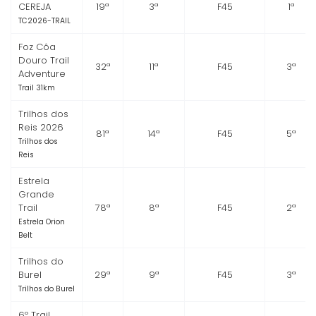
CEREJA
19ª
3ª
F45
1ª
TC2026-TRAIL
Foz Côa
Douro Trail
32ª
11ª
F45
3ª
Adventure
Trail 31km
Trilhos dos
Reis 2026
81ª
14ª
F45
5ª
Trilhos dos
Reis
Estrela
Grande
Trail
78ª
8ª
F45
2ª
Estrela Orion
Belt
Trilhos do
Burel
29ª
9ª
F45
3ª
Trilhos do Burel
6º Trail