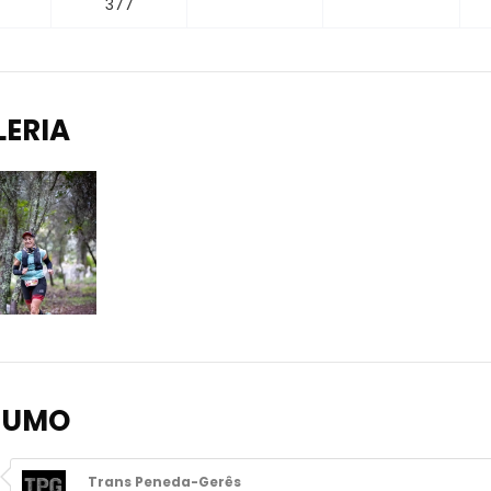
377
LERIA
SUMO
Trans Peneda-Gerês