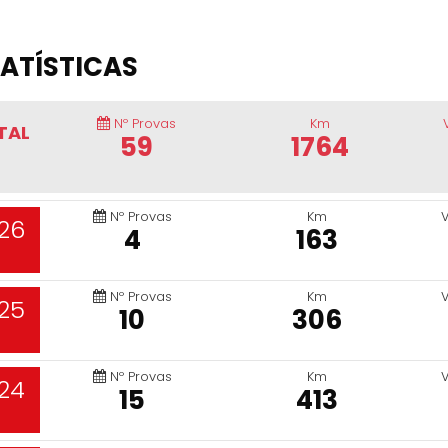
ATÍSTICAS
Nº Provas
Km
TAL
59
1764
Nº Provas
Km
26
4
163
Nº Provas
Km
25
10
306
Nº Provas
Km
24
15
413