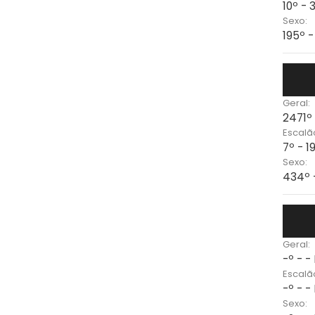
10º -
Sexo:
195º 
Geral:
2471º
Escalã
7º - 1
Sexo:
434º 
Geral:
-º - -
Escalã
-º - -
Sexo: