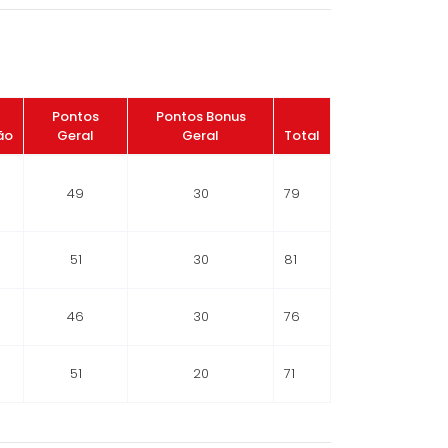
Pontos
Pontos Bonus
ão
Geral
Geral
Total
49
30
79
51
30
81
46
30
76
51
20
71