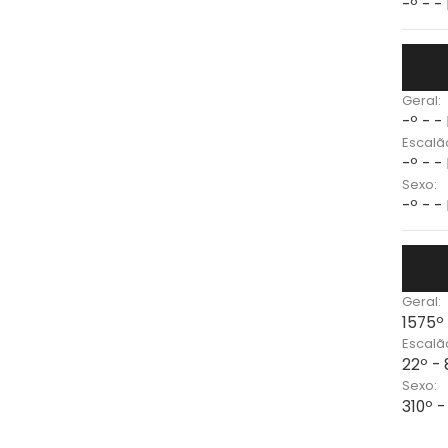
-º - -
Geral:
-º - -
Escalã
-º - -
Sexo:
-º - -
Geral:
1575º
Escalã
22º -
Sexo:
310º 