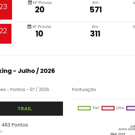
Nº Provas
Km
23
20
571
Nº Provas
Km
V
22
10
311
ing - Julho / 2026
es - Pontos - 07 / 2026
Pontuação
TRAIL
- 463 Pontos
o: