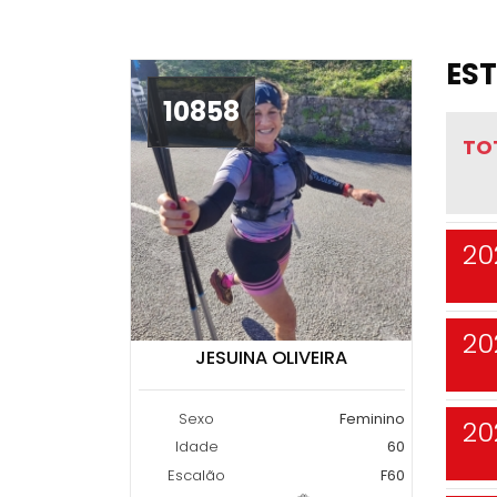
EST
10858
TO
20
20
JESUINA OLIVEIRA
Sexo
Feminino
20
Idade
60
Escalão
F60