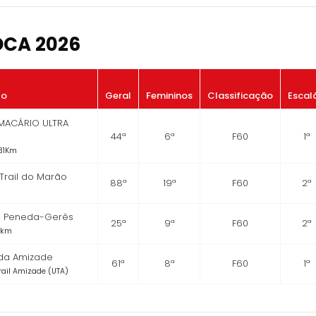
OCA 2026
to
Geral
Femininos
Classificação
Escal
MACÁRIO ULTRA
44ª
6ª
F60
1ª
 31Km
 Trail do Marão
88ª
19ª
F60
2ª
s Peneda-Gerês
25ª
9ª
F60
2ª
0km
 da Amizade
61ª
8ª
F60
1ª
Trail Amizade (UTA)