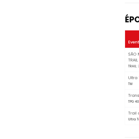
ÉP
Even
SÃO 
TRAIL
TRAIL:
Ultra
TM
Tran
TPG 4
Trail
Ultra 