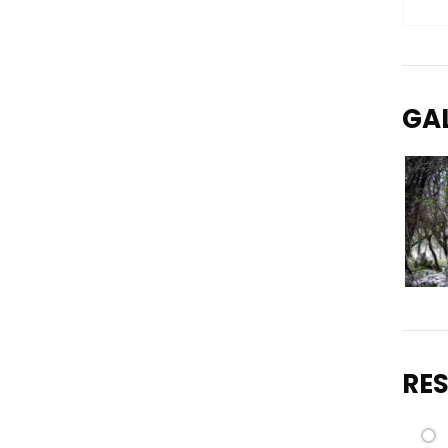
GA
RE