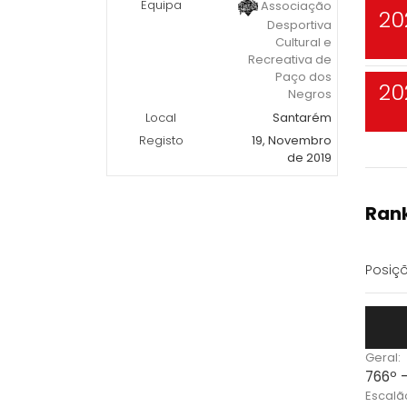
Equipa
Associação
20
Desportiva
Cultural e
Recreativa de
Paço dos
20
Negros
Local
Santarém
Registo
19, Novembro
de 2019
Rank
Posiçõ
Geral:
766º 
Escalã