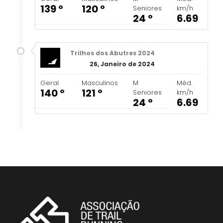
139 º
120 º
Seniores
km/h
24 º
6.69
Trilhos dos Abutres 2024
26, Janeiro de 2024
Geral
Masculinos
M
Méd.
140 º
121 º
Seniores
km/h
24 º
6.69