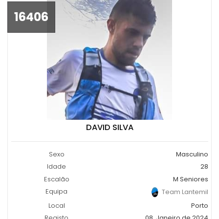
16406
DAVID SILVA
Sexo
Masculino
Idade
28
Escalão
M Seniores
Equipa
Team Lantemil
Local
Porto
Registo
08, Janeiro de 2024