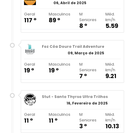
06, Abril de 2025
Geral
Masculinos
M
Méd.
117 º
89 º
Seniores
km/h
8 º
5.59
Foz Côa Douro Trail Adventure
09, Março de 2025
Geral
Masculinos
M
Méd.
19 º
19 º
Seniores
km/h
7 º
9.21
Stut - Santo Thyrso Ultra Trilhos
16, Fevereiro de 2025
Geral
Masculinos
M
Méd.
11 º
11 º
Seniores
km/h
3 º
10.13