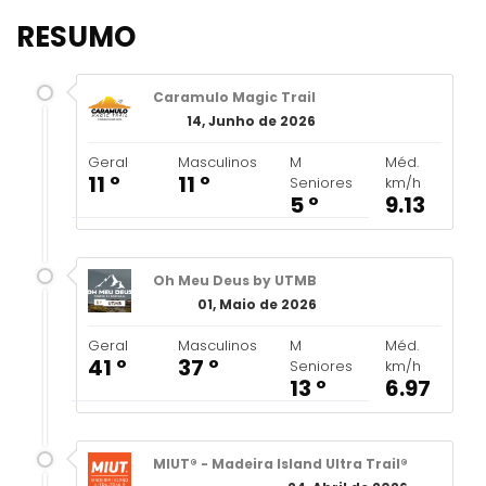
RESUMO
Caramulo Magic Trail
14, Junho de 2026
Geral
Masculinos
M
Méd.
11 º
11 º
Seniores
km/h
5 º
9.13
Oh Meu Deus by UTMB
01, Maio de 2026
Geral
Masculinos
M
Méd.
41 º
37 º
Seniores
km/h
13 º
6.97
MIUT® - Madeira Island Ultra Trail®