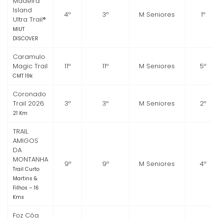
Madeira
Island
4º
3º
M Seniores
1º
Ultra Trail®
MIUT
DISCOVER
Caramulo
Magic Trail
11º
11º
M Seniores
5º
CMT 19k
Coronado
Trail 2026
3º
3º
M Seniores
2º
21 Km
TRAIL
AMIGOS
DA
MONTANHA
9º
9º
M Seniores
4º
Trail Curto
Martins &
Filhos – 16
Kms
Foz Côa