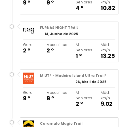
9 º
9 º
Seniores
km/h
4 º
10.82
FURNAS NIGHT TRAIL
14, Junho de 2025
Geral
Masculinos
M
Méd.
2 º
2 º
Seniores
km/h
1 º
13.25
MIUT® - Madeira Island Ultra Trail®
26, Abril de 2025
Geral
Masculinos
M
Méd.
9 º
8 º
Seniores
km/h
2 º
9.02
Caramulo Magic Trail