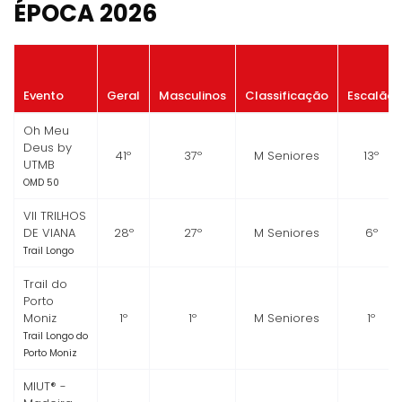
ÉPOCA 2026
Evento
Geral
Masculinos
Classificação
Escalão
Oh Meu
Deus by
41º
37º
M Seniores
13º
UTMB
OMD 50
VII TRILHOS
DE VIANA
28º
27º
M Seniores
6º
Trail Longo
Trail do
Porto
Moniz
1º
1º
M Seniores
1º
Trail Longo do
Porto Moniz
MIUT® -