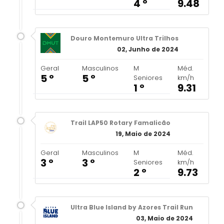
4 º
9.48
Douro Montemuro Ultra Trilhos
02, Junho de 2024
Geral
Masculinos
M
Méd.
5 º
5 º
Seniores
km/h
1 º
9.31
Trail LAP50 Rotary Famalicão
19, Maio de 2024
Geral
Masculinos
M
Méd.
3 º
3 º
Seniores
km/h
2 º
9.73
Ultra Blue Island by Azores Trail Run
03, Maio de 2024