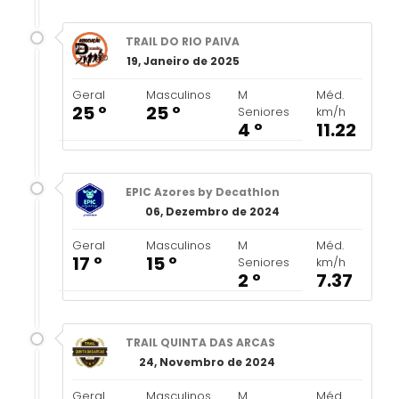
TRAIL DO RIO PAIVA
19, Janeiro de 2025
Geral
Masculinos
M
Méd.
25 º
25 º
Seniores
km/h
4 º
11.22
EPIC Azores by Decathlon
06, Dezembro de 2024
Geral
Masculinos
M
Méd.
17 º
15 º
Seniores
km/h
2 º
7.37
TRAIL QUINTA DAS ARCAS
24, Novembro de 2024
Geral
Masculinos
M
Méd.