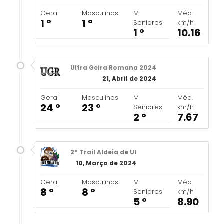
Geral
Masculinos
M
Méd.
1 º
1 º
Seniores
km/h
1 º
10.16
Ultra Geira Romana 2024
21, Abril de 2024
Geral
Masculinos
M
Méd.
24 º
23 º
Seniores
km/h
2 º
7.67
2º Trail Aldeia de Ul
10, Março de 2024
Geral
Masculinos
M
Méd.
8 º
8 º
Seniores
km/h
5 º
8.90