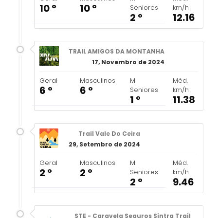
10 º
10 º
Seniores
km/h
2 º
12.16
TRAIL AMIGOS DA MONTANHA
17, Novembro de 2024
Geral
Masculinos
M
Méd.
6 º
6 º
Seniores
km/h
1 º
11.38
Trail Vale Do Ceira
29, Setembro de 2024
Geral
Masculinos
M
Méd.
2 º
2 º
Seniores
km/h
2 º
9.46
STE - Caravela Seguros Sintra Trail