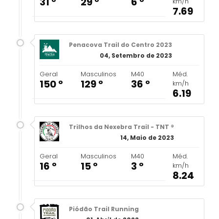
31 º
29 º
6 º
km/h
7.69
Penacova Trail do Centro 2023
04, Setembro de 2023
Geral
Masculinos
M40
Méd.
150 º
129 º
36 º
km/h
6.19
Trilhos da Nexebra Trail - TNT ®
14, Maio de 2023
Geral
Masculinos
M40
Méd.
16 º
15 º
3 º
km/h
8.24
Piódão Trail Running