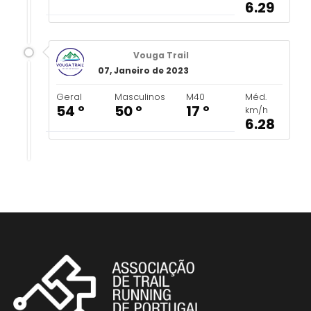
6.29
Vouga Trail
07, Janeiro de 2023
Geral
Masculinos
M40
Méd.
54 º
50 º
17 º
km/h
6.28