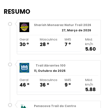
RESUMO
Sharish Monsaraz Natur Trail 2026
27, Março de 2026
Geral
Masculinos
M45
Méd.
30 º
28 º
7 º
km/h
5.60
Trail Abrantes 100
11, Outubro de 2025
Geral
Masculinos
M45
Méd.
46 º
36 º
9 º
km/h
5.88
Penacova Trail do Centro