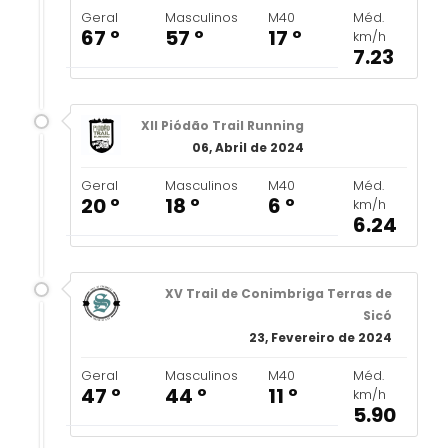
Geral
Masculinos
M40
Méd.
67 º
57 º
17 º
km/h
7.23
XII Piódão Trail Running
06, Abril de 2024
Geral
Masculinos
M40
Méd.
20 º
18 º
6 º
km/h
6.24
XV Trail de Conimbriga Terras de
Sicó
23, Fevereiro de 2024
Geral
Masculinos
M40
Méd.
47 º
44 º
11 º
km/h
5.90