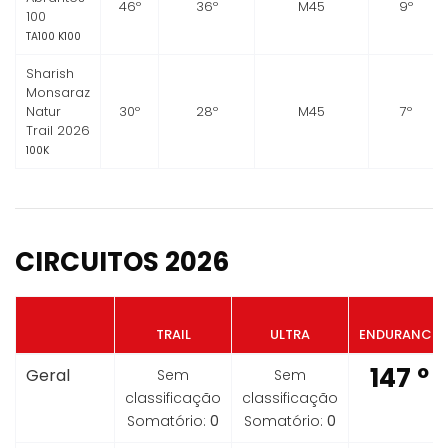
46º
36º
M45
9º
100
TA100 K100
Sharish
Monsaraz
Natur
30º
28º
M45
7º
Trail 2026
100K
CIRCUITOS 2026
TRAIL
ULTRA
ENDURANCE
147 º
Geral
Sem
Sem
classificação
classificação
Somatório:
0
Somatório:
0