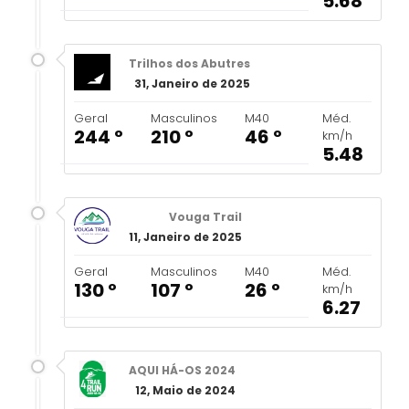
5.68
Trilhos dos Abutres
31, Janeiro de 2025
Geral
Masculinos
M40
Méd.
244 º
210 º
46 º
km/h
5.48
Vouga Trail
11, Janeiro de 2025
Geral
Masculinos
M40
Méd.
130 º
107 º
26 º
km/h
6.27
AQUI HÁ-OS 2024
12, Maio de 2024