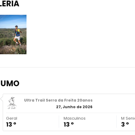
LERIA
SUMO
Ultra Trail Serra da Freita 20anos
27, Junho de 2026
Geral
Masculinos
M Seni
13 º
13 º
3 º