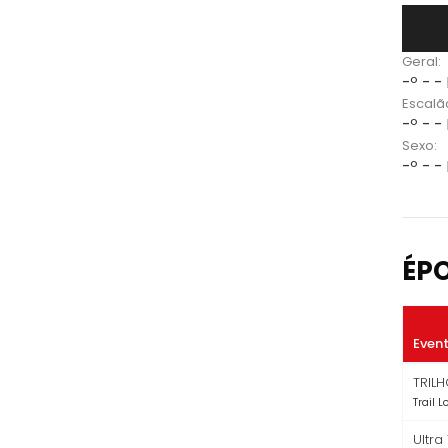
Geral:
-º - -
Escalã
-º - -
Sexo:
-º - -
ÉP
Even
TRIL
Trail 
Ultra