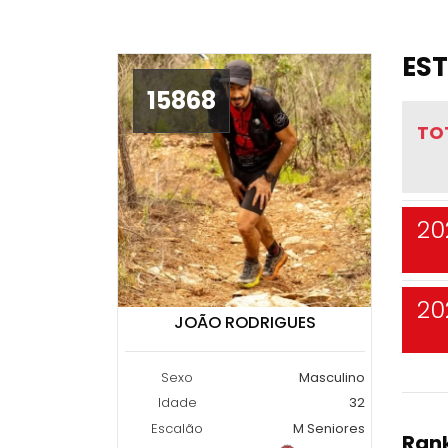
EST
15868
TO
20
20
JOÃO RODRIGUES
Sexo
Masculino
Idade
32
Escalão
M Seniores
Rank