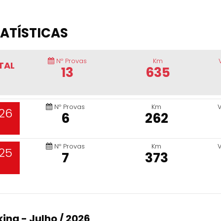
ATÍSTICAS
Nº Provas
Km
TAL
13
635
Nº Provas
Km
26
6
262
Nº Provas
Km
25
7
373
ing - Julho / 2026