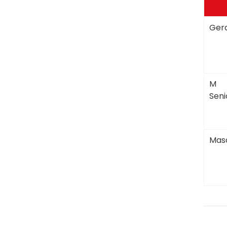
Gera
M
Seni
Masc