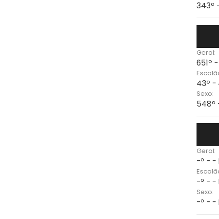
343º 
Geral:
651º 
Escalã
43º -
Sexo:
548º 
Geral:
-º - -
Escalã
-º - -
Sexo:
-º - -