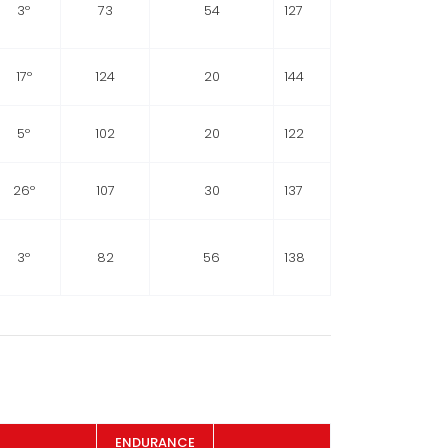
3º
73
54
127
17º
124
20
144
5º
102
20
122
26º
107
30
137
3º
82
56
138
ENDURANCE