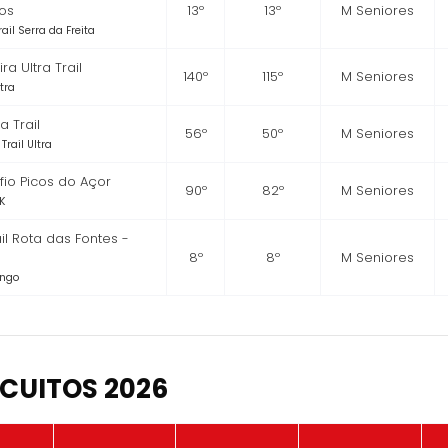
os
13º
13º
M Seniores
rail Serra da Freita
ra Ultra Trail
140º
115º
M Seniores
ltra
 Trail
56º
50º
M Seniores
Trail Ultra
io Picos do Açor
90º
82º
M Seniores
K
ail Rota das Fontes -
8º
8º
M Seniores
ongo
CUITOS 2026