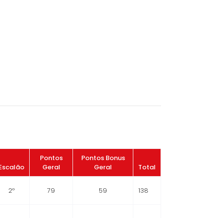
Pontos
Pontos Bonus
Escalão
Geral
Geral
Total
2º
79
59
138