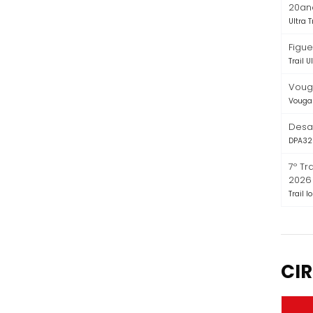
20an
Ultra T
Figuei
Trail U
Vouga
Vouga 
Desaf
DPA32
7º Tr
2026
Trail l
CIR