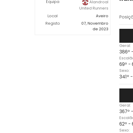
Equipa
Alandroal
United Runners
Local
Aveiro
Posiçõ
Registo
07, Novembro
de 2023
Geral:
386º 
Escalã
69º -
Sexo:
341º 
Geral:
367º 
Escalã
62º -
Sexo: