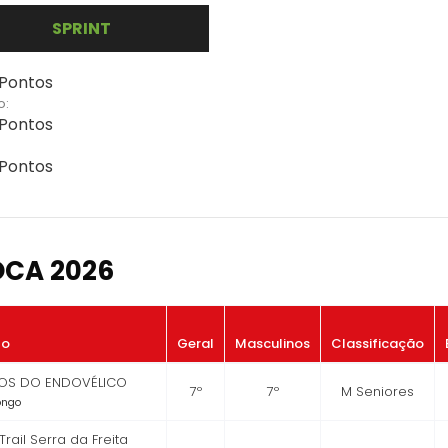
SPRINT
 Pontos
o:
 Pontos
 Pontos
OCA 2026
to
Geral
Masculinos
Classificação
HOS DO ENDOVÉLICO
7º
7º
M Seniores
Longo
 Trail Serra da Freita