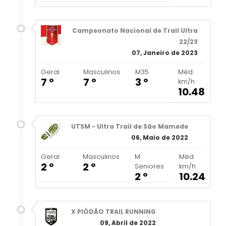
Campeonato Nacional de Trail Ultra
22/23
07, Janeiro de 2023
Geral
Masculinos
M35
Méd.
7 º
7 º
3 º
km/h
10.48
UTSM - Ultra Trail de São Mamede
06, Maio de 2022
Geral
Masculinos
M
Méd.
2 º
2 º
Seniores
km/h
2 º
10.24
X PIÓDÃO TRAIL RUNNING
09, Abril de 2022