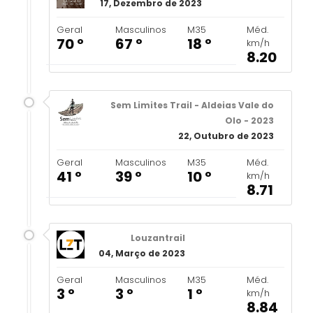
17, Dezembro de 2023
Geral
Masculinos
M35
Méd.
70 º
67 º
18 º
km/h
8.20
Sem Limites Trail - Aldeias Vale do
Olo - 2023
22, Outubro de 2023
Geral
Masculinos
M35
Méd.
41 º
39 º
10 º
km/h
8.71
Louzantrail
04, Março de 2023
Geral
Masculinos
M35
Méd.
3 º
3 º
1 º
km/h
8.84