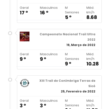
Geral
Masculinos
M
Méd.
17 º
16 º
Seniores
km/h
5 º
8.68
Campeonato Nacional Trail Ultra
2022
19, Março de 2022
Geral
Masculinos
M
Méd.
9 º
9 º
Seniores
km/h
9 º
10.28
XIII Trail de Conímbriga Terras de
Sicó
25, Fevereiro de 2022
Geral
Masculinos
M
Méd.
3 º
3 º
Seniores
km/h