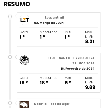
RESUMO
Louzantrail
02, Março de 2024
Geral
Masculinos
M35
Méd.
1 º
1 º
1 º
km/h
8.31
STUT - SANTO THYRSO ULTRA
TRILHOS 2024
18, Fevereiro de 2024
Geral
Masculinos
M35
Méd.
18 º
18 º
5 º
km/h
9.89
Desafio Picos do Açor