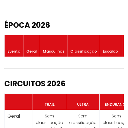
ÉPOCA 2026
P
Evento
Geral
Masculinos
Classificação
Escalão
G
CIRCUITOS 2026
TRAIL
ULTRA
ENDURANCE
Geral
Sem
Sem
Sem
classificação
classificação
classificaçã