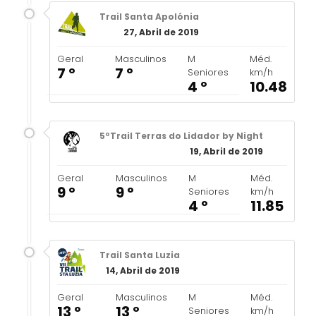
Trail Santa Apolónia
27, Abril de 2019
Geral
Masculinos
M
Méd.
7 º
7 º
Seniores
km/h
4 º
10.48
5ºTrail Terras do Lidador by Night
19, Abril de 2019
Geral
Masculinos
M
Méd.
9 º
9 º
Seniores
km/h
4 º
11.85
Trail Santa Luzia
14, Abril de 2019
Geral
Masculinos
M
Méd.
13 º
13 º
Seniores
km/h