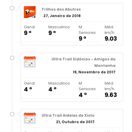
Trilhos dos Abutres
27, Janeiro de 2018
Geral
Masculinos
M
Méd.
9 º
9 º
Seniores
km/h
9 º
9.03
Ultra Trail Sidónios - Amigos da
Montanha
19, Novembro de 2017
Geral
Masculinos
M
Méd.
4 º
4 º
Seniores
km/h
4 º
9.63
Ultra Trail Aldeias de Xisto
21, Outubro de 2017