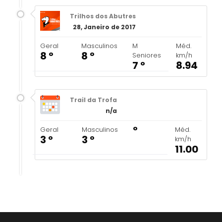
Trilhos dos Abutres
28, Janeiro de 2017
Geral
Masculinos
M
Méd.
8 º
8 º
Seniores
km/h
7 º
8.94
Trail da Trofa
n/a
º
Geral
Masculinos
Méd.
3 º
3 º
km/h
11.00