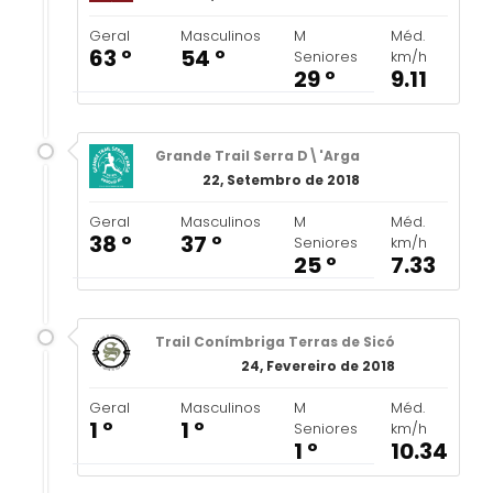
Geral
Masculinos
M
Méd.
63 º
54 º
Seniores
km/h
29 º
9.11
Grande Trail Serra D\'Arga
22, Setembro de 2018
Geral
Masculinos
M
Méd.
38 º
37 º
Seniores
km/h
25 º
7.33
Trail Conímbriga Terras de Sicó
24, Fevereiro de 2018
Geral
Masculinos
M
Méd.
1 º
1 º
Seniores
km/h
1 º
10.34