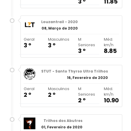
3 º
11.85
Louzantrail - 2020
08, Março de 2020
Geral
Masculinos
M
Méd.
3 º
3 º
Seniores
km/h
3 º
8.85
STUT - Santo Thyrso Ultra Trilhos
16, Fevereiro de 2020
Geral
Masculinos
M
Méd.
2 º
2 º
Seniores
km/h
2 º
10.90
Trilhos dos Abutres
01, Fevereiro de 2020