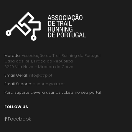
Morada:
Associação de Trail Running de Portugal
Casa dos Reis, Praça da República
3220 Vila Nova – Miranda do Corvo
Email Geral:
info@atrp.pt
Email Suporte:
suporte@atrp.pt
Para suporte deverá usar os tickets no seu portal
FOLLOW US
Facebook