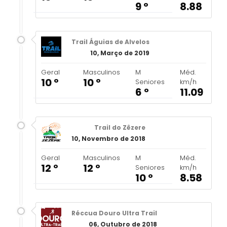
9 º
8.88
Trail Águias de Alvelos
10, Março de 2019
Geral
Masculinos
M
Méd.
10 º
10 º
Seniores
km/h
6 º
11.09
Trail do Zêzere
10, Novembro de 2018
Geral
Masculinos
M
Méd.
12 º
12 º
Seniores
km/h
10 º
8.58
Réccua Douro Ultra Trail
06, Outubro de 2018