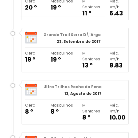
Geral
Masculinos
M
Méd.
20 º
19 º
Seniores
km/h
11 º
6.43
Grande Trail Serra D\'Arga
23, Setembro de 2017
Geral
Masculinos
M
Méd.
19 º
19 º
Seniores
km/h
13 º
8.83
Ultra Trilhos Rocha da Pena
13, Agosto de 2017
Geral
Masculinos
M
Méd.
8 º
8 º
Seniores
km/h
8 º
10.00