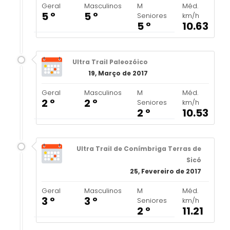
Geral
Masculinos
M
Méd.
5 º
5 º
Seniores
km/h
5 º
10.63
Ultra Trail Paleozóico
19, Março de 2017
Geral
Masculinos
M
Méd.
2 º
2 º
Seniores
km/h
2 º
10.53
Ultra Trail de Conímbriga Terras de
Sicó
25, Fevereiro de 2017
Geral
Masculinos
M
Méd.
3 º
3 º
Seniores
km/h
2 º
11.21