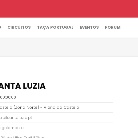
G
CIRCUITOS
TAÇA PORTUGAL
EVENTOS
FORUM
SANTA LUZIA
00:00:00
astelo (Zona Norte) - Viana do Castelo
railsantaluzia.pt
 regulamento
GPX de Ultra Trail 50Km