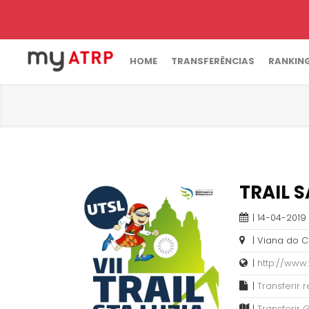
HOME
TRANSFERÊNCIAS
RANKIN
TRAIL 
| 14-04-2019 
| Viana do C
|
http://www.t
|
Transferir
|
Transferir 