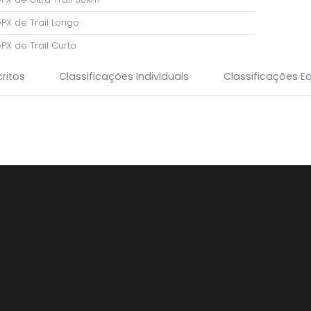
GPX de Trail Longo
GPX de Trail Curto
ritos
Classificações Individuais
Classificações E