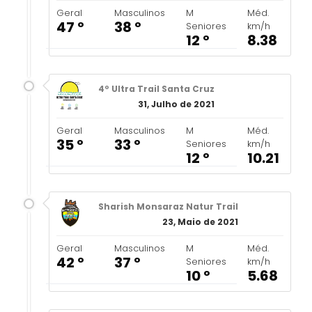
Geral
Masculinos
M
Méd.
47 º
38 º
Seniores
km/h
12 º
8.38
4º Ultra Trail Santa Cruz
31, Julho de 2021
Geral
Masculinos
M
Méd.
35 º
33 º
Seniores
km/h
12 º
10.21
Sharish Monsaraz Natur Trail
23, Maio de 2021
Geral
Masculinos
M
Méd.
42 º
37 º
Seniores
km/h
10 º
5.68