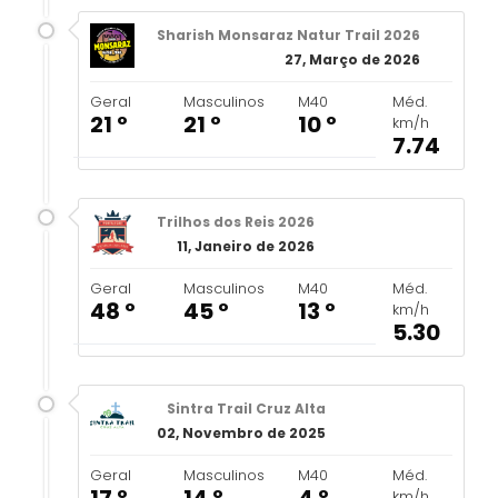
Sharish Monsaraz Natur Trail 2026
27, Março de 2026
Geral
Masculinos
M40
Méd.
21 º
21 º
10 º
km/h
7.74
Trilhos dos Reis 2026
11, Janeiro de 2026
Geral
Masculinos
M40
Méd.
48 º
45 º
13 º
km/h
5.30
Sintra Trail Cruz Alta
02, Novembro de 2025
Geral
Masculinos
M40
Méd.
17 º
14 º
4 º
km/h