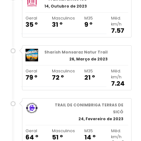
14, Outubro de 2023
Geral
Masculinos
M35
Méd.
35 º
31 º
9 º
km/h
7.57
Sharish Monsaraz Natur Trail
26, Março de 2023
Geral
Masculinos
M35
Méd.
79 º
72 º
21 º
km/h
7.24
TRAIL DE CONIMBRIGA TERRAS DE
SICÓ
24, Fevereiro de 2023
Geral
Masculinos
M35
Méd.
64 º
51 º
14 º
km/h