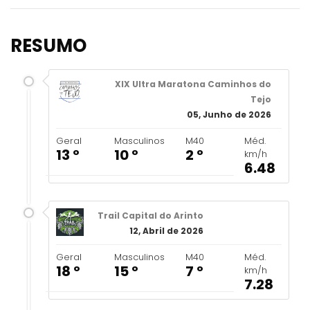
RESUMO
XIX Ultra Maratona Caminhos do
Tejo
05, Junho de 2026
Geral
Masculinos
M40
Méd.
13 º
10 º
2 º
km/h
6.48
Trail Capital do Arinto
12, Abril de 2026
Geral
Masculinos
M40
Méd.
18 º
15 º
7 º
km/h
7.28