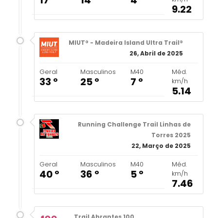
9.22
MIUT® - Madeira Island Ultra Trail®
26, Abril de 2025
Geral
Masculinos
M40
Méd.
33 º
25 º
7 º
km/h
5.14
Running Challenge Trail Linhas de
Torres 2025
22, Março de 2025
Geral
Masculinos
M40
Méd.
40 º
36 º
5 º
km/h
7.46
Trail Abrantes 100