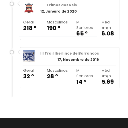
Trilhos dos Reis
12, Janeiro de 2020
Geral
Masculinos
M
Méd.
218 º
190 º
Seniores
km/h
65 º
6.08
III Trail Iberlince de Barrancos
17, Novembro de 2019
Geral
Masculinos
M
Méd.
32 º
28 º
Seniores
km/h
14 º
5.69