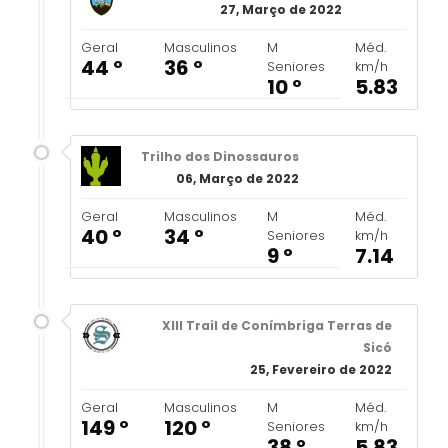
27, Março de 2022
Geral
Masculinos
M
Méd.
44 º
36 º
Seniores
km/h
10 º
5.83
Trilho dos Dinossauros
06, Março de 2022
Geral
Masculinos
M
Méd.
40 º
34 º
Seniores
km/h
9 º
7.14
XIII Trail de Conímbriga Terras de
Sicó
25, Fevereiro de 2022
Geral
Masculinos
M
Méd.
149 º
120 º
Seniores
km/h
38 º
5.83