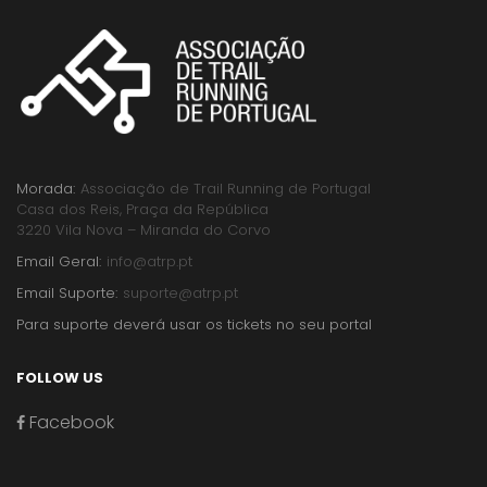
Morada:
Associação de Trail Running de Portugal
Casa dos Reis, Praça da República
3220 Vila Nova – Miranda do Corvo
Email Geral:
info@atrp.pt
Email Suporte:
suporte@atrp.pt
Para suporte deverá usar os tickets no seu portal
FOLLOW US
Facebook