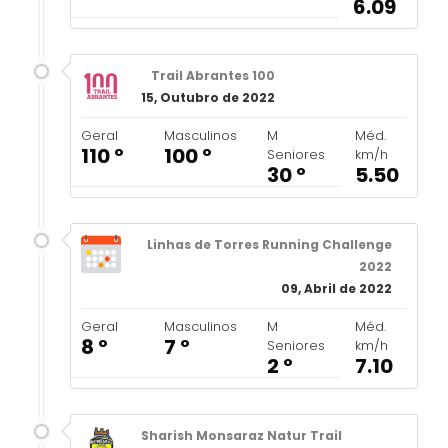
6.09
Trail Abrantes 100
15, Outubro de 2022
Geral
Masculinos
M
Méd.
110 º
100 º
Seniores
km/h
30 º
5.50
Linhas de Torres Running Challenge
2022
09, Abril de 2022
Geral
Masculinos
M
Méd.
8 º
7 º
Seniores
km/h
2 º
7.10
Sharish Monsaraz Natur Trail