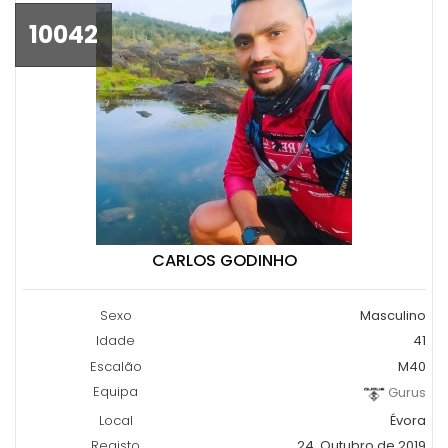
10042
CARLOS GODINHO
Sexo
Masculino
Idade
41
Escalão
M40
Equipa
Gurus
Local
Évora
Registo
24, Outubro de 2019