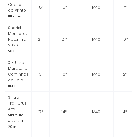
Capital
18º
15º
M40
7º
do Arinto
Ultra Trail
Sharish
Monsaraz
Natur Trail
21º
21º
M40
10º
2026
50K
XIX Ultra
Maratona
Caminhos
13º
10º
M40
2º
do Tejo
UMCT
Sintra
Trail Cruz
Alta
17º
14º
M40
4º
Sintra Trail
Cruz Alta -
20km