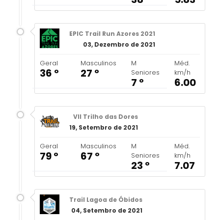
EPIC Trail Run Azores 2021
03, Dezembro de 2021
Geral
Masculinos
M
Méd.
36 º
27 º
Seniores
km/h
7 º
6.00
VII Trilho das Dores
19, Setembro de 2021
Geral
Masculinos
M
Méd.
79 º
67 º
Seniores
km/h
23 º
7.07
Trail Lagoa de Óbidos
04, Setembro de 2021