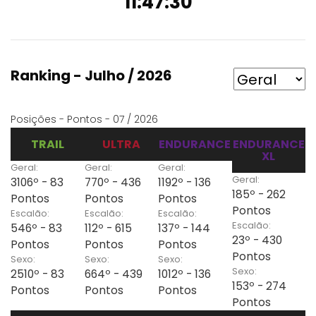
11:47:30
Ranking - Julho / 2026
Posições - Pontos - 07 / 2026
TRAIL
ULTRA
ENDURANCE
ENDURANCE
XL
Geral:
Geral:
Geral:
Geral:
3106º - 83
770º - 436
1192º - 136
185º - 262
Pontos
Pontos
Pontos
Pontos
Escalão:
Escalão:
Escalão:
Escalão:
546º - 83
112º - 615
137º - 144
23º - 430
Pontos
Pontos
Pontos
Pontos
Sexo:
Sexo:
Sexo:
Sexo:
2510º - 83
664º - 439
1012º - 136
153º - 274
Pontos
Pontos
Pontos
Pontos