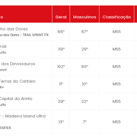
to
Geral
Masculinos
Classificação
rilho das Dores
86º
67º
M55
lho das Dores - TRAIL SPRINT 17K
rail
39º
29º
M55
urto
o dos Dinossauros
102º
80º
M55
print
 Terras do Cartaxo
11º
10º
M55
1K+
 Capital do Arinto
29º
22º
M55
urto
 - Madeira Island Ultra
13º
7º
M55
STARTER