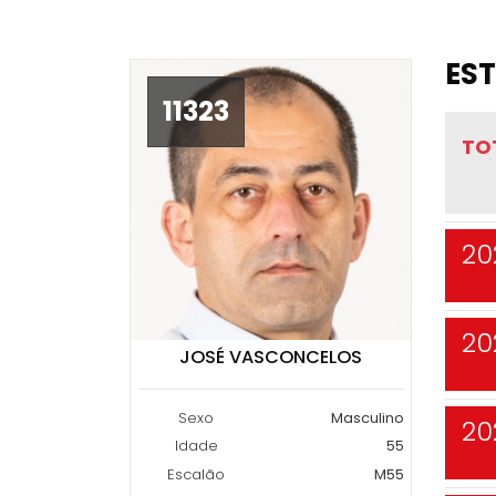
EST
11323
TO
20
20
JOSÉ VASCONCELOS
Sexo
Masculino
20
Idade
55
Escalão
M55