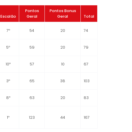
Pontos
Pontos Bonus
Escalão
Geral
Geral
Total
7º
54
20
74
5º
59
20
79
10º
57
10
67
3º
65
38
103
8º
63
20
83
1º
123
44
167