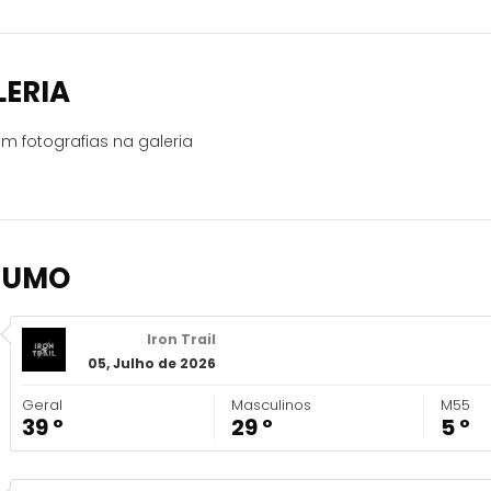
LERIA
m fotografias na galeria
SUMO
Iron Trail
05, Julho de 2026
Geral
Masculinos
M55
39 º
29 º
5 º