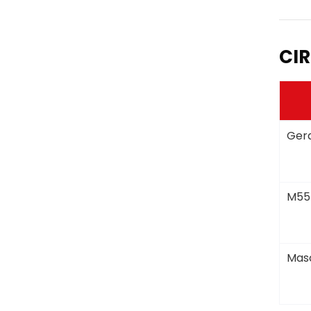
CIR
Gera
M55
Masc