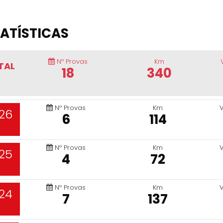
ATÍSTICAS
Nº Provas
Km
TAL
18
340
Nº Provas
Km
26
6
114
Nº Provas
Km
25
4
72
Nº Provas
Km
24
7
137