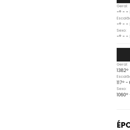
Geral:
-º - -
Escalã
-º - -
Sexo:
-º - -
Geral:
1382º
Escalã
117º -
Sexo:
1060º
ÉP