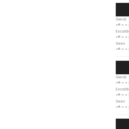
Geral:
-º - -
Escalã
-º - -
Sexo:
-º - -
Geral:
-º - -
Escalã
-º - -
Sexo:
-º - -