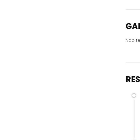
GA
Não te
RE