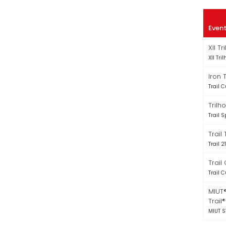
Even
XII T
XII Tri
Iron T
Trail C
Trilh
Trail S
Trail
Trail 2
Trail
Trail C
MIUT®
Trail®
MIUT 