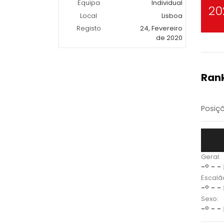
Equipa
Individual
20
Local
Lisboa
Registo
24, Fevereiro
de 2020
Rank
Posiçõ
Geral:
-º - -
Escalã
-º - -
Sexo:
-º - -