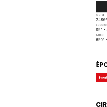
Geral:
2486º
Escalã
95º -
Sexo:
650º 
ÉP
Even
CIR