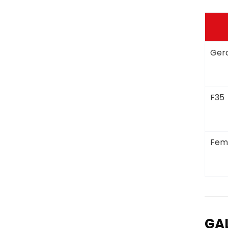
Gera
F35
Fem
GA