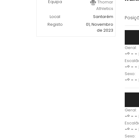
Equipa
Thomar
Athletics
Local
Santarém
Posiçõ
Registo
01, Novembro
de 2023
Geral:
-º - -
Escalã
-º - -
Sexo:
-º - -
Geral:
-º - -
Escalã
-º - -
Sexo: