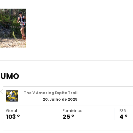
SUMO
The V Amazing Espite Trail
20, Julho de 2025
Geral
Femininos
F35
103 º
25 º
4 º