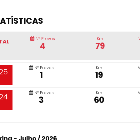
ATÍSTICAS
Nº Provas
Km
TAL
4
79
Nº Provas
Km
25
1
19
Nº Provas
Km
24
3
60
ing - Julho / 2026