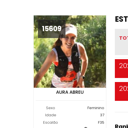
EST
15609
TO
20
20
AURA ABREU
Sexo
Feminino
Idade
37
Escalão
F35
Rank