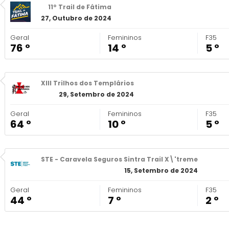
11º Trail de Fátima
27, Outubro de 2024
Geral
Femininos
F35
76 º
14 º
5 º
XIII Trilhos dos Templários
29, Setembro de 2024
Geral
Femininos
F35
64 º
10 º
5 º
STE - Caravela Seguros Sintra Trail X\'treme
15, Setembro de 2024
Geral
Femininos
F35
44 º
7 º
2 º