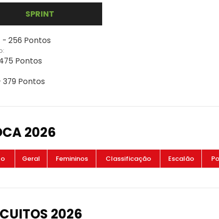
SPRINT
 - 256 Pontos
o:
 475 Pontos
- 379 Pontos
OCA 2026
to
Geral
Femininos
Classificação
Escalão
Po
CUITOS 2026