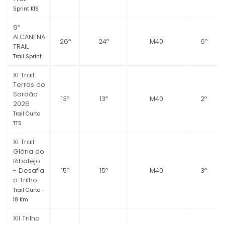
Sprint K19
9º
ALCANENA
26º
24º
M40
6º
TRAIL
Trail Sprint
XI Trail
Terras do
Sardão
13º
13º
M40
2º
2026
Trail Curto
TTS
XI Trail
Glória do
Ribatejo
- Desafia
15º
15º
M40
3º
o Trilho
Trail Curto -
18 Km
XII Trilho