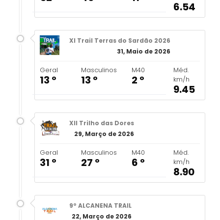
6.54
XI Trail Terras do Sardão 2026
31, Maio de 2026
Geral
Masculinos
M40
Méd.
13 º
13 º
2 º
km/h
9.45
XII Trilho das Dores
29, Março de 2026
Geral
Masculinos
M40
Méd.
31 º
27 º
6 º
km/h
8.90
9º ALCANENA TRAIL
22, Março de 2026