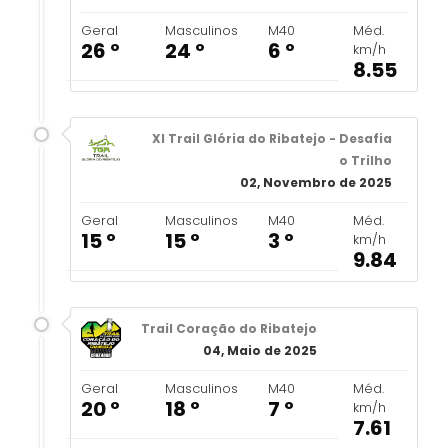
Geral
Masculinos
M40
Méd.
26 º
24 º
6 º
km/h
8.55
XI Trail Glória do Ribatejo - Desafia
o Trilho
02, Novembro de 2025
Geral
Masculinos
M40
Méd.
15 º
15 º
3 º
km/h
9.84
Trail Coração do Ribatejo
04, Maio de 2025
Geral
Masculinos
M40
Méd.
20 º
18 º
7 º
km/h
7.61