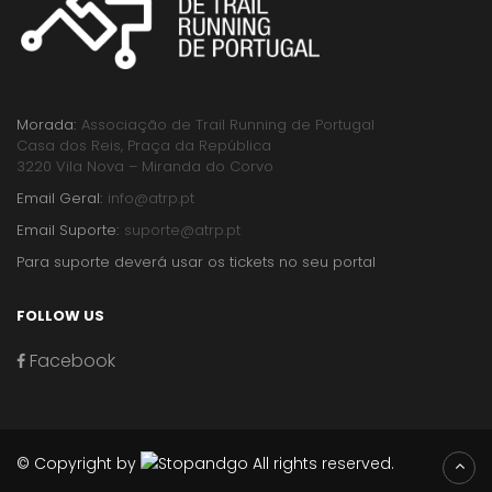
Morada:
Associação de Trail Running de Portugal
Casa dos Reis, Praça da República
3220 Vila Nova – Miranda do Corvo
Email Geral:
info@atrp.pt
Email Suporte:
suporte@atrp.pt
Para suporte deverá usar os tickets no seu portal
FOLLOW US
Facebook
© Copyright by
All rights reserved.