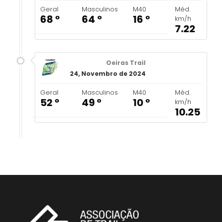
Geral
Masculinos
M40
Méd.
68 º
64 º
16 º
km/h
7.22
Oeiras Trail
24, Novembro de 2024
Geral
Masculinos
M40
Méd.
52 º
49 º
10 º
km/h
10.25