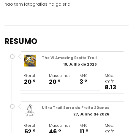
Não tem fotografias na galeria
RESUMO
The VI Amazing Espite Trail
19, Julho de 2026
Geral
Masculinos
M40
Méd.
20 º
20 º
3 º
km/h
8.13
Ultra Trail Serra da Freita 20anos
27, Junho de 2026
Geral
Masculinos
M40
Méd.
52 º
46 º
11 º
km/h