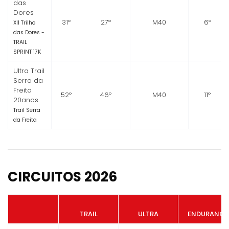
das
Dores
31º
27º
M40
6º
XII Trilho
das Dores -
TRAIL
SPRINT 17K
Ultra Trail
Serra da
Freita
52º
46º
M40
11º
20anos
Trail Serra
da Freita
CIRCUITOS 2026
TRAIL
ULTRA
ENDURANCE