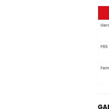
Gera
F65
Fem
GA