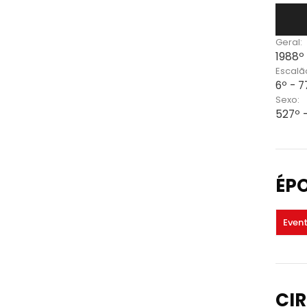
Geral:
1988º
Escalã
6º - 
Sexo:
527º 
ÉP
Even
CIR