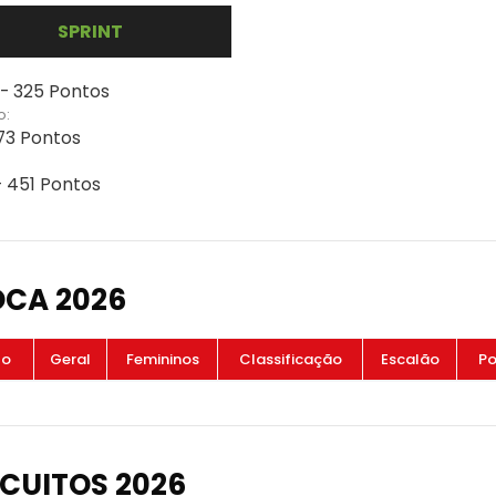
SPRINT
 - 325 Pontos
o:
773 Pontos
- 451 Pontos
OCA 2026
to
Geral
Femininos
Classificação
Escalão
Po
CUITOS 2026