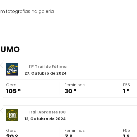
m fotografias na galeria
SUMO
11º Trail de Fátima
27, Outubro de 2024
Geral
Femininos
F65
105 º
30 º
1 º
Trail Abrantes 100
12, Outubro de 2024
Geral
Femininos
F65
30 º
7 º
1 º