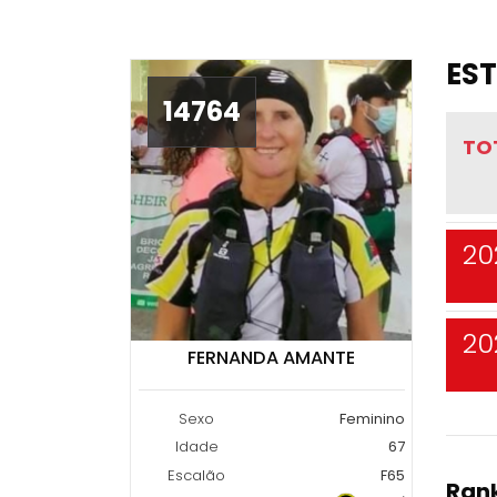
EST
14764
TO
20
20
FERNANDA AMANTE
Sexo
Feminino
Idade
67
Escalão
F65
Rank