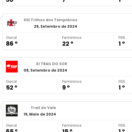
XIII Trilhos dos Templários
29, Setembro de 2024
Geral
Femininos
F65
86 º
22 º
1 º
XI TRAIL DO SOR
08, Setembro de 2024
Geral
Femininos
F65
52 º
9 º
1 º
Trail do Vale
19, Maio de 2024
Geral
Femininos
F65
65 º
15 º
1 º