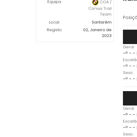
Equipa
COA /
Corvus Trail
Team
Posiçõ
Local
Santarém
Registo
02, Janeiro de
2023
Geral:
-º - -
Escalã
-º - -
Sexo:
-º - -
Geral:
-º - -
Escalã
-º - -
Sexo: