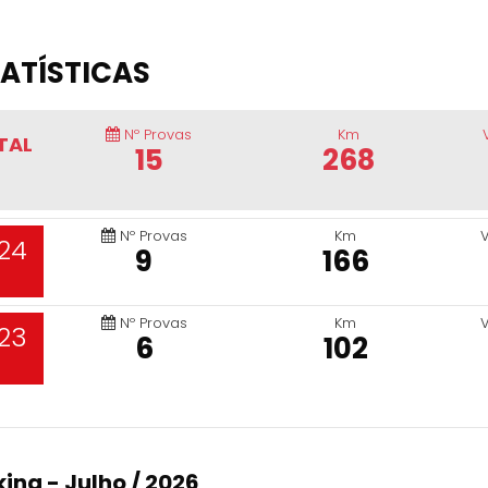
ATÍSTICAS
Nº Provas
Km
TAL
15
268
Nº Provas
Km
24
9
166
Nº Provas
Km
23
6
102
ing - Julho / 2026