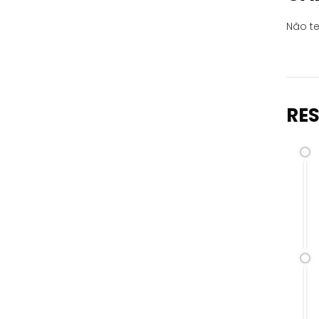
Não te
RE