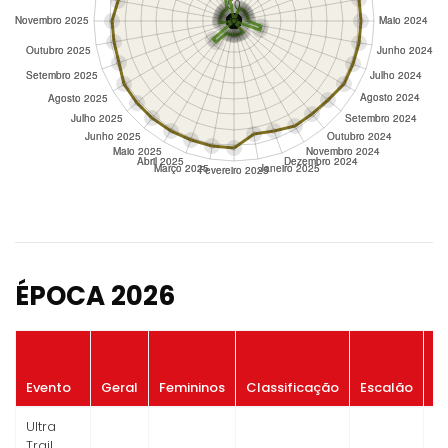
ÉPOCA 2026
P
Evento
Geral
Femininos
Classificação
Escalão
G
Ultra
Trail