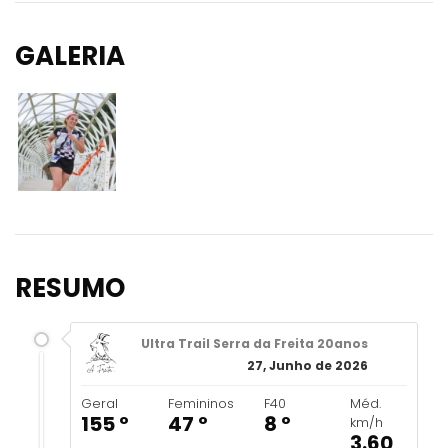
GALERIA
RESUMO
Ultra Trail Serra da Freita 20anos
27, Junho de 2026
Geral
Femininos
F40
Méd.
155 º
47 º
8 º
km/h
3.60