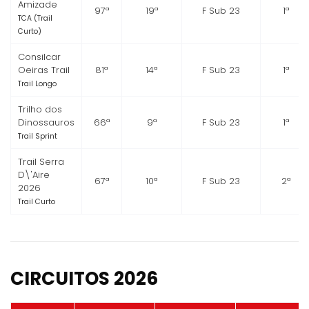
Amizade
97ª
19ª
F Sub 23
1ª
TCA (Trail
Curto)
Consilcar
Oeiras Trail
81ª
14ª
F Sub 23
1ª
Trail Longo
Trilho dos
Dinossauros
66ª
9ª
F Sub 23
1ª
Trail Sprint
Trail Serra
D\'Aire
67ª
10ª
F Sub 23
2ª
2026
Trail Curto
CIRCUITOS 2026