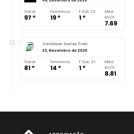
06, Dezembro de 2025
Geral
Femininos
F Sub 23
Méd.
97 º
19 º
1 º
km/h
7.69
Consilcar Oeiras Trail
23, Novembro de 2025
Geral
Femininos
F Sub 23
Méd.
81 º
14 º
1 º
km/h
8.81