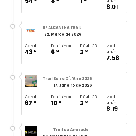
54 º
8 º
1 º
km/h
8.01
9º ALCANENA TRAIL
22, Março de 2026
Geral
Femininos
F Sub 23
Méd.
43 º
6 º
2 º
km/h
7.58
Trail Serra D\'Aire 2026
17, Janeiro de 2026
Geral
Femininos
F Sub 23
Méd.
67 º
10 º
2 º
km/h
8.19
Trail da Amizade