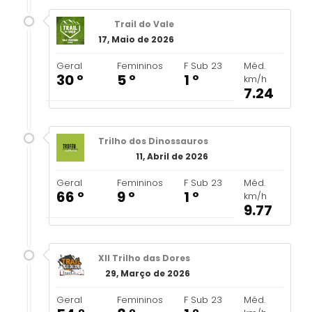
Trail do Vale
17, Maio de 2026
Geral
Femininos
F Sub 23
Méd.
30 º
5 º
1 º
km/h
7.24
Trilho dos Dinossauros
11, Abril de 2026
Geral
Femininos
F Sub 23
Méd.
66 º
9 º
1 º
km/h
9.77
XII Trilho das Dores
29, Março de 2026
Geral
Femininos
F Sub 23
Méd.