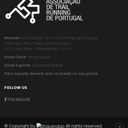
Morada:
Associação de Trail Running de Portugal
Casa dos Reis, Praça da República
3220 Vila Nova – Miranda do Corvo
Email Geral:
info@atrp.pt
Email Suporte:
suporte@atrp.pt
Para suporte deverá usar os tickets no seu portal
FOLLOW US
Facebook
© Copyright by
All rights reserved.