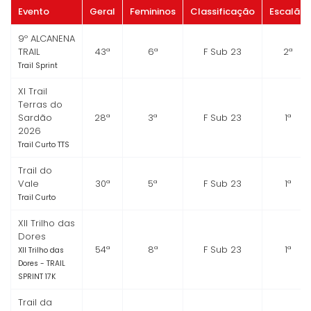
Evento
Geral
Femininos
Classificação
Escalão
9º ALCANENA
TRAIL
43ª
6ª
F Sub 23
2ª
Trail Sprint
XI Trail
Terras do
Sardão
28ª
3ª
F Sub 23
1ª
2026
Trail Curto TTS
Trail do
Vale
30ª
5ª
F Sub 23
1ª
Trail Curto
XII Trilho das
Dores
54ª
8ª
F Sub 23
1ª
XII Trilho das
Dores - TRAIL
SPRINT 17K
Trail da