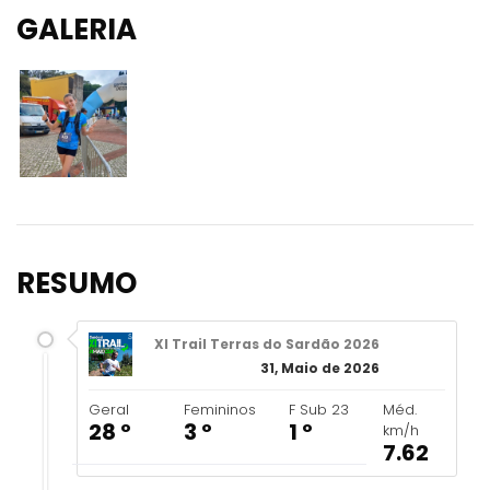
GALERIA
RESUMO
XI Trail Terras do Sardão 2026
31, Maio de 2026
Geral
Femininos
F Sub 23
Méd.
28 º
3 º
1 º
km/h
7.62