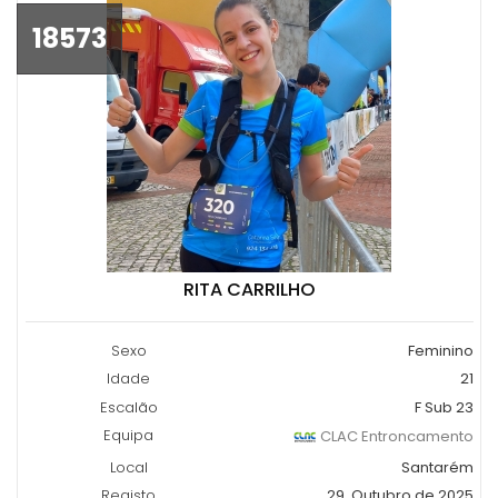
18573
RITA CARRILHO
Sexo
Feminino
Idade
21
Escalão
F Sub 23
Equipa
CLAC Entroncamento
Local
Santarém
Registo
29, Outubro de 2025