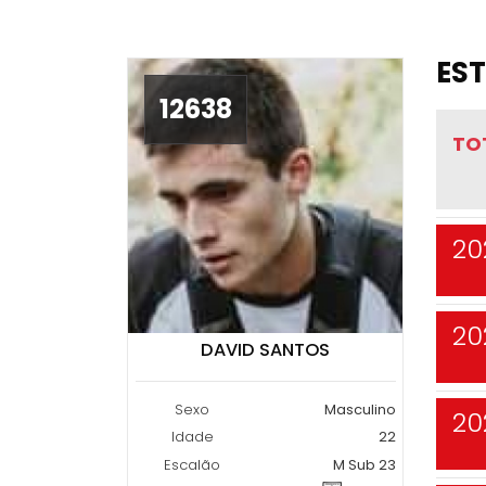
EST
12638
TO
20
20
DAVID SANTOS
Sexo
Masculino
20
Idade
22
Escalão
M Sub 23