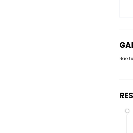
GA
Não te
RE