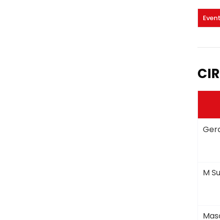
Even
CIR
Gera
M Su
Masc