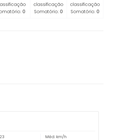
lassificação
classificação
classificação
omatório:
0
Somatório:
0
Somatório:
0
23
Méd. km/h