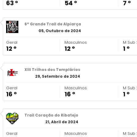
63 º
54 º
7 º
6º Grande Trail de Alpiarça
05, Outubro de 2024
Geral
Masculinos
M Sub 
12 º
12 º
1 º
XIII Trilhos dos Templários
29, Setembro de 2024
Geral
Masculinos
M Sub 
16 º
16 º
1 º
Trail Coração do Ribatejo
21, Abril de 2024
Geral
Masculinos
M Sub 