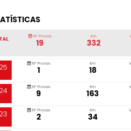
ATÍSTICAS
Nº Provas
Km
TAL
19
332
Nº Provas
Km
25
1
18
Nº Provas
Km
24
9
163
Nº Provas
Km
23
2
34