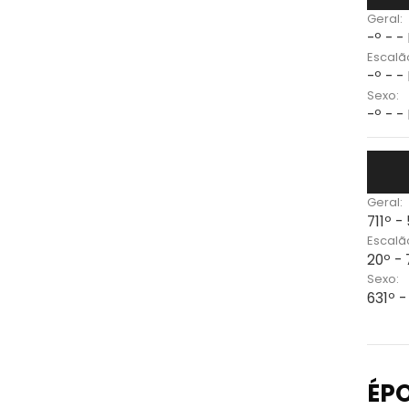
Geral:
-º - -
Escalã
-º - -
Sexo:
-º - -
Geral:
711º -
Escalã
20º -
Sexo:
631º 
ÉP