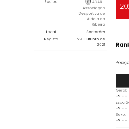
Equipa
ADAR -
20
Associação
Desportiva de
Aldeia da
Ribeira
Local
Santarém
Registo
29, Outubro de
Rank
2021
Posiçõ
Geral:
-º - -
Escalã
-º - -
Sexo:
-º - -