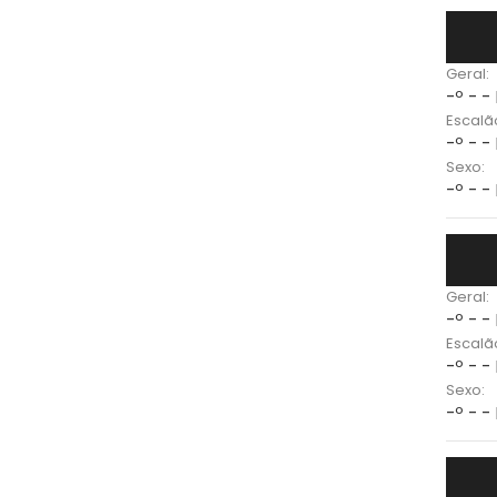
Geral:
-º - -
Escalã
-º - -
Sexo:
-º - -
Geral:
-º - -
Escalã
-º - -
Sexo:
-º - -