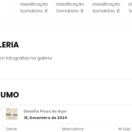
classificação
classificação
classificação
c
Somatório:
0
Somatório:
0
Somatório:
0
S
LERIA
m fotografias na galeria
SUMO
Desafio Picos do Açor
15, Dezembro de 2024
Geral
Masculinos
M Sub 