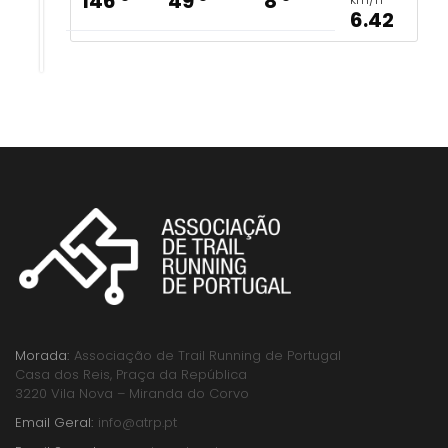
146 º
49 º
8 º
6.42
Morada:
Associação de Trail Running de Portugal
Casa dos Reis, Praça da República
3220 Vila Nova – Miranda do Corvo
Email Geral:
info@atrp.pt