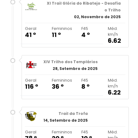
XI Trail Glória do Ribatejo - Desafia
o Trilho
02, Novembro de 2025
Geral
Femininos
F45
Méd.
41 º
11 º
4 º
km/h
6.62
XIV Trilho dos Templários
28, Setembro de 2025
Geral
Femininos
F45
Méd.
116 º
36 º
8 º
km/h
6.22
Trail da Trofa
14, Setembro de 2025
Geral
Femininos
F45
Méd.
km/h