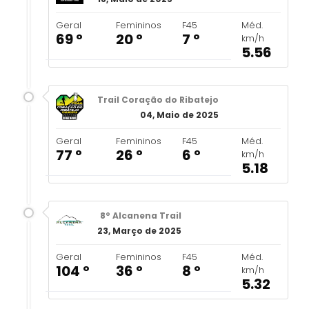
Geral
Femininos
F45
Méd.
69 º
20 º
7 º
km/h
5.56
Trail Coração do Ribatejo
04, Maio de 2025
Geral
Femininos
F45
Méd.
77 º
26 º
6 º
km/h
5.18
8º Alcanena Trail
23, Março de 2025
Geral
Femininos
F45
Méd.
104 º
36 º
8 º
km/h
5.32