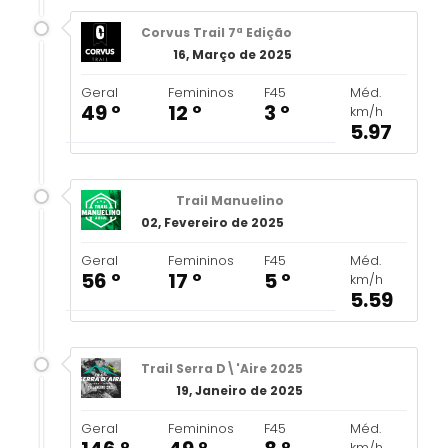
Corvus Trail 7ª Edição
16, Março de 2025
Geral
Femininos
F45
Méd.
49 º
12 º
3 º
km/h
5.97
Trail Manuelino
02, Fevereiro de 2025
Geral
Femininos
F45
Méd.
56 º
17 º
5 º
km/h
5.59
Trail Serra D\'Aire 2025
19, Janeiro de 2025
Geral
Femininos
F45
Méd.
km/h