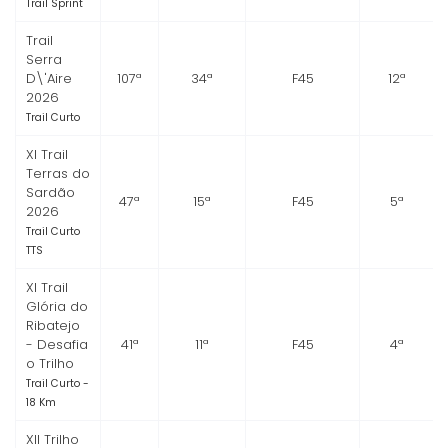
Trail Sprint
Trail
Serra
D\'Aire
107ª
34ª
F45
12ª
2026
Trail Curto
XI Trail
Terras do
Sardão
47ª
15ª
F45
5ª
2026
Trail Curto
TTS
XI Trail
Glória do
Ribatejo
- Desafia
41ª
11ª
F45
4ª
o Trilho
Trail Curto -
18 Km
XII Trilho