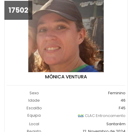
17502
MÓNICA VENTURA
Sexo
Feminino
Idade
46
Escalão
F45
Equipa
CLAC Entroncamento
Local
Santarém
Registo
12, Novembro de 2024