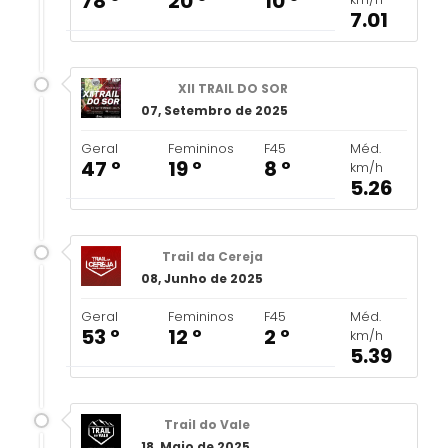
78 º
20 º
10 º
7.01
XII TRAIL DO SOR
07, Setembro de 2025
Geral
Femininos
F45
Méd.
47 º
19 º
8 º
km/h
5.26
Trail da Cereja
08, Junho de 2025
Geral
Femininos
F45
Méd.
53 º
12 º
2 º
km/h
5.39
Trail do Vale
18, Maio de 2025