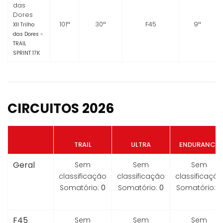
das
Dores
101ª
30ª
F45
9ª
XII Trilho
das Dores -
TRAIL
SPRINT 17K
CIRCUITOS 2026
TRAIL
ULTRA
ENDURANCE
Geral
Sem
Sem
Sem
classificação
classificação
classificação
Somatório:
0
Somatório:
0
Somatório:
0
F45
Sem
Sem
Sem