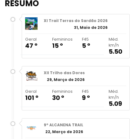
RESUMO
XI Trail Terras do Sardão 2026
31, Maio de 2026
Geral
Femininos
F45
Méd.
47 º
15 º
5 º
km/h
5.50
XII Trilho das Dores
29, Março de 2026
Geral
Femininos
F45
Méd.
101 º
30 º
9 º
km/h
5.09
9º ALCANENA TRAIL
22, Março de 2026