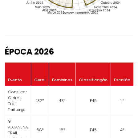
ÉPOCA 2026
Evento
Geral
Femininos
Classificação
Escalão
Consilcar
Oeiras
132ª
43ª
F45
11ª
Trail
Trail Longo
9º
ALCANENA
68ª
18ª
F45
4ª
TRAIL