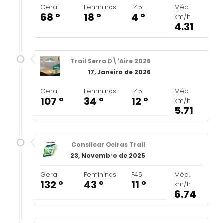
Geral
Femininos
F45
Méd.
68 º
18 º
4 º
km/h
4.31
Trail Serra D\'Aire 2026
17, Janeiro de 2026
Geral
Femininos
F45
Méd.
107 º
34 º
12 º
km/h
5.71
Consilcar Oeiras Trail
23, Novembro de 2025
Geral
Femininos
F45
Méd.
132 º
43 º
11 º
km/h
6.74