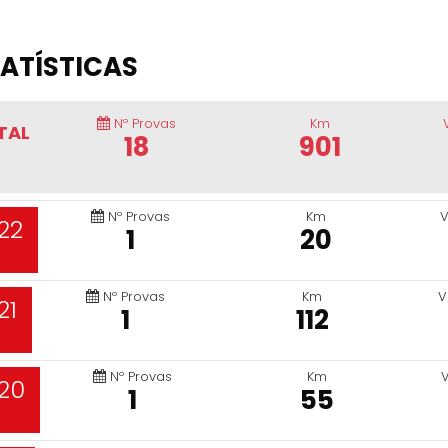
ATÍSTICAS
Nº Provas
Km
TAL
18
901
Nº Provas
Km
V
22
1
20
Nº Provas
Km
V
21
1
112
Nº Provas
Km
20
1
55