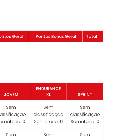
ontos Geral
Pontos Bonus Geral
Total
ENDURANCE
JOVEM
XL
SPRINT
Sem
Sem
Sem
lassificação
classificação
classificação
omatório:
0
Somatório:
0
Somatório:
0
Sem
Sem
Sem