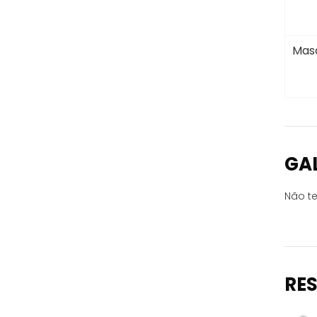
Masc
GA
Não te
RE