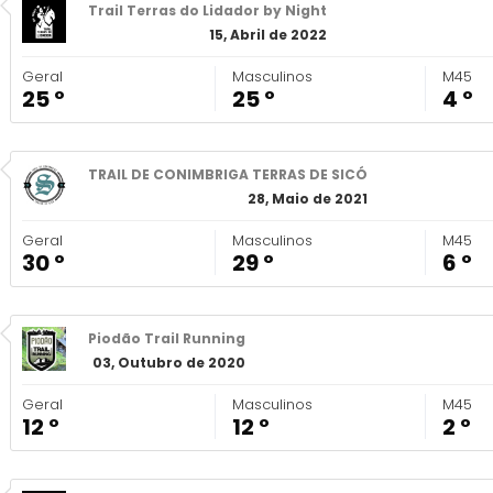
Trail Terras do Lidador by Night
15, Abril de 2022
Geral
Masculinos
M45
25 º
25 º
4 º
TRAIL DE CONIMBRIGA TERRAS DE SICÓ
28, Maio de 2021
Geral
Masculinos
M45
30 º
29 º
6 º
Piodão Trail Running
03, Outubro de 2020
Geral
Masculinos
M45
12 º
12 º
2 º