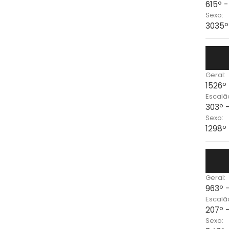
615º 
Sexo:
3035º
Geral:
1526º
Escalã
303º 
Sexo:
1298º
Geral:
963º 
Escalã
207º 
Sexo: