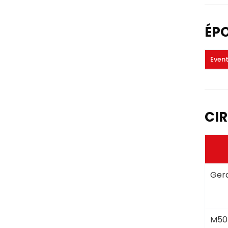
ÉP
Even
CIR
Gera
M50