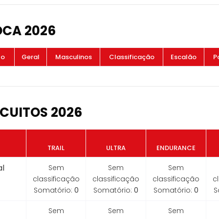
OCA 2026
to
Geral
Masculinos
Classificação
Escalão
P
CUITOS 2026
TRAIL
ULTRA
ENDURANCE
l
Sem
Sem
Sem
classificação
classificação
classificação
c
Somatório:
0
Somatório:
0
Somatório:
0
S
Sem
Sem
Sem