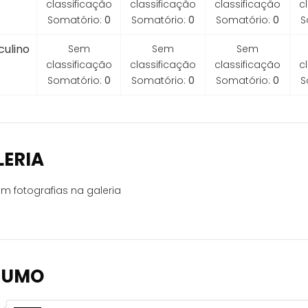
classificação
classificação
classificação
c
Somatório:
0
Somatório:
0
Somatório:
0
S
ulino
Sem
Sem
Sem
classificação
classificação
classificação
c
Somatório:
0
Somatório:
0
Somatório:
0
S
LERIA
m fotografias na galeria
SUMO