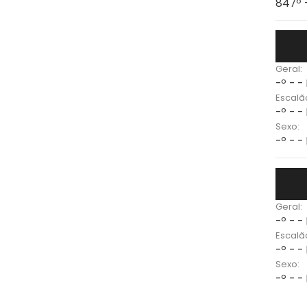
847º 
Geral:
-º - -
Escalã
-º - -
Sexo:
-º - -
Geral:
-º - -
Escalã
-º - -
Sexo:
-º - -