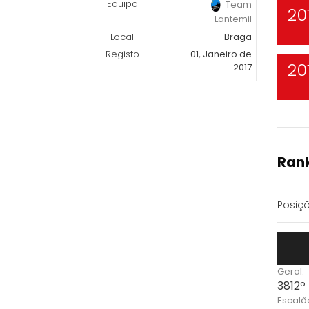
Equipa
Team
20
Lantemil
Local
Braga
Registo
01, Janeiro de
20
2017
Rank
Posiçõ
Geral:
3812º
Escalã