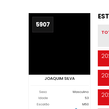
EST
5907
TO
20
20
JOAQUIM SILVA
Sexo
Masculino
20
Idade
53
Escalão
M50