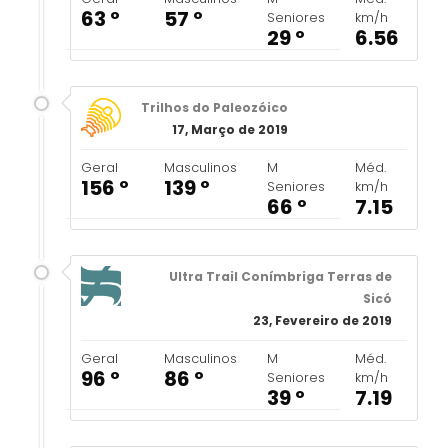
63 º
57 º
Seniores
km/h
29 º
6.56
Trilhos do Paleozóico
17, Março de 2019
Geral
Masculinos
M
Méd.
156 º
139 º
Seniores
km/h
66 º
7.15
Ultra Trail Conímbriga Terras de
Sicó
23, Fevereiro de 2019
Geral
Masculinos
M
Méd.
96 º
86 º
Seniores
km/h
39 º
7.19