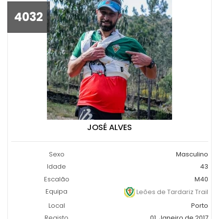
4032
JOSÉ ALVES
Sexo
Masculino
Idade
43
Escalão
M40
Equipa
Leões de Tardariz Trail
Local
Porto
Registo
01, Janeiro de 2017