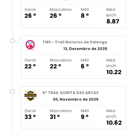
Geral
Masculinos
M40
Méd.
26 º
26 º
8 º
km/h
8.87
TNV - Trail Noturno de Valongo
13, Dezembro de 2025
Geral
Masculinos
M40
Méd.
22 º
22 º
6 º
km/h
10.22
9º TRAIL QUINTA DAS ARCAS
30, Novembro de 2025
Geral
Masculinos
M40
Méd.
33 º
31 º
9 º
km/h
10.62