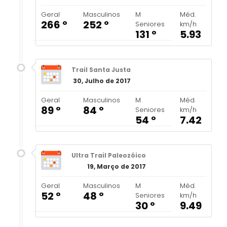
Geral
Masculinos
M
Méd.
266 º
252 º
Seniores
km/h
131 º
5.93
Trail Santa Justa
30, Julho de 2017
Geral
Masculinos
M
Méd.
89 º
84 º
Seniores
km/h
54 º
7.42
Ultra Trail Paleozóico
19, Março de 2017
Geral
Masculinos
M
Méd.
52 º
48 º
Seniores
km/h
30 º
9.49