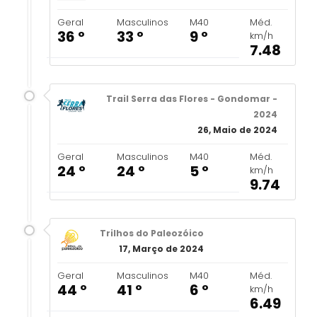
Geral
Masculinos
M40
Méd.
36 º
33 º
9 º
km/h
7.48
Trail Serra das Flores - Gondomar -
2024
26, Maio de 2024
Geral
Masculinos
M40
Méd.
24 º
24 º
5 º
km/h
9.74
Trilhos do Paleozóico
17, Março de 2024
Geral
Masculinos
M40
Méd.
44 º
41 º
6 º
km/h
6.49