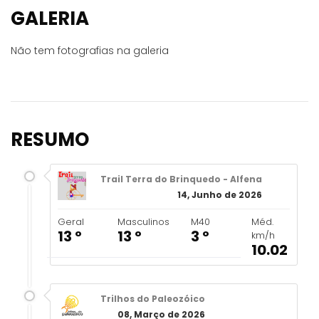
GALERIA
Não tem fotografias na galeria
RESUMO
Trail Terra do Brinquedo - Alfena
14, Junho de 2026
Geral
Masculinos
M40
Méd.
13 º
13 º
3 º
km/h
10.02
Trilhos do Paleozóico
08, Março de 2026