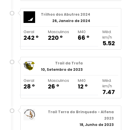
Trilhos dos Abutres 2024
26, Janeiro de 2024
Geral
Masculinos
M40
Méd.
242 º
220 º
66 º
km/h
5.52
Trail da Trofa
10, Setembro de 2023
Geral
Masculinos
M40
Méd.
28 º
26 º
12 º
km/h
7.47
Trail Terra do Brinquedo - Alfena
2023
18, Junho de 2023