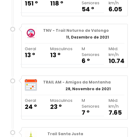
151 º
118 º
Seniores
km/h
54 º
6.05
TNV - Trail Noturno de Valongo
11, Dezembro de 2021
Geral
Masculinos
M
Méd.
13 º
13 º
Seniores
km/h
6 º
10.74
TRAIL AM - Amigos da Montanha
28, Novembro de 2021
Geral
Masculinos
M
Méd.
24 º
23 º
Seniores
km/h
7 º
7.65
Trail Santa Justa