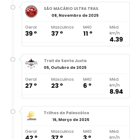
SÃO MACÁRIO ULTRA TRAIL
08, Novembro de 2025
Geral
Masculinos
M40
Méd.
39 º
37 º
11 º
km/h
4.39
Trail de Santa Justa
05, Outubro de 2025
Geral
Masculinos
M40
Méd.
27 º
23 º
6 º
km/h
8.94
Trilhos do Paleozóico
16, Março de 2025
Geral
Masculinos
M40
Méd.
42 º
37 º
3 º
km/h