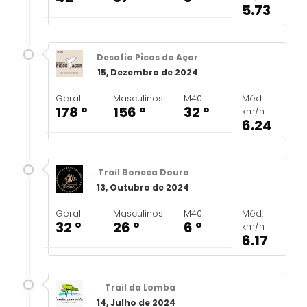
5.73
Desafio Picos do Açor
15, Dezembro de 2024
Geral
Masculinos
M40
Méd.
178 º
156 º
32 º
km/h
6.24
Trail Boneca Douro
13, Outubro de 2024
Geral
Masculinos
M40
Méd.
32 º
26 º
6 º
km/h
6.17
Trail da Lomba
14, Julho de 2024