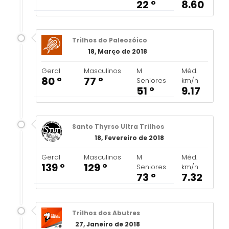
22 º
8.60
Trilhos do Paleozóico
18, Março de 2018
Geral
Masculinos
M
Méd.
80 º
77 º
Seniores
km/h
51 º
9.17
Santo Thyrso Ultra Trilhos
18, Fevereiro de 2018
Geral
Masculinos
M
Méd.
139 º
129 º
Seniores
km/h
73 º
7.32
Trilhos dos Abutres
27, Janeiro de 2018