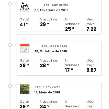
Trail Santa Iria
03, Fevereiro de 2019
Geral
Masculinos
M
Méd.
41 º
39 º
Seniores
km/h
25 º
7.22
Trail das Nozes
28, Outubro de 2018
Geral
Masculinos
M
Méd.
29 º
28 º
Seniores
km/h
17 º
9.87
Trail Bem Viver
13, Maio de 2018
Geral
Masculinos
M
Méd.
39 º
34 º
Seniores
km/h