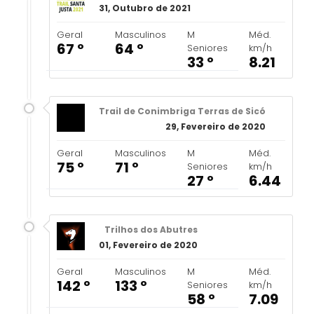
31, Outubro de 2021
Geral
Masculinos
M
Méd.
67 º
64 º
Seniores
km/h
33 º
8.21
Trail de Conimbriga Terras de Sicó
29, Fevereiro de 2020
Geral
Masculinos
M
Méd.
75 º
71 º
Seniores
km/h
27 º
6.44
Trilhos dos Abutres
01, Fevereiro de 2020
Geral
Masculinos
M
Méd.
142 º
133 º
Seniores
km/h
58 º
7.09