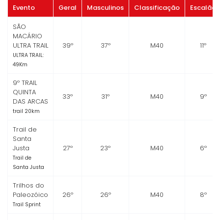
Evento
Geral
Masculinos
Classificação
Escalão
SÃO
MACÁRIO
ULTRA TRAIL
39º
37º
M40
11º
ULTRA TRAIL:
49Km
9º TRAIL
QUINTA
33º
31º
M40
9º
DAS ARCAS
trail 20km
Trail de
Santa
Justa
27º
23º
M40
6º
Trail de
Santa Justa
Trilhos do
Paleozóico
26º
26º
M40
8º
Trail Sprint