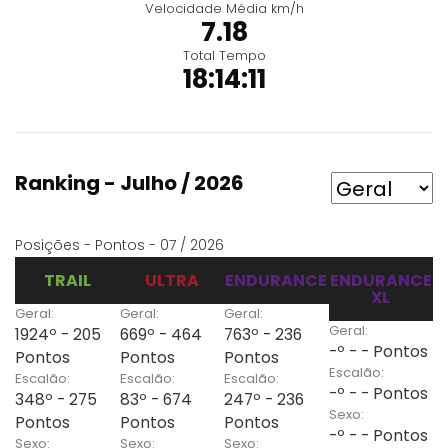
Velocidade Média km/h
7.18
Total Tempo
18:14:11
Ranking - Julho / 2026
Posições - Pontos - 07 / 2026
TRAIL
ULTRA
ENDURANCE
ENDURANCE
XL
Geral:
Geral:
Geral:
Geral:
1924º - 205
669º - 464
763º - 236
-º - - Pontos
Pontos
Pontos
Pontos
Escalão:
Escalão:
Escalão:
Escalão:
-º - - Pontos
348º - 275
83º - 674
247º - 236
Sexo:
Pontos
Pontos
Pontos
-º - - Pontos
Sexo:
Sexo:
Sexo: