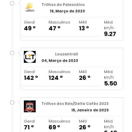
Trilhos do Paleozóico
19, Março de 2023
Geral
Masculinos
M40
Méd.
49 º
47 º
13 º
km/h
9.27
Louzantrail
04, Março de 2023
Geral
Masculinos
M40
Méd.
142 º
124 º
26 º
km/h
5.50
Trilhos dos Reis/Delta Cafés 2023
15, Janeiro de 2023
Geral
Masculinos
M40
Méd.
71 º
69 º
26 º
km/h