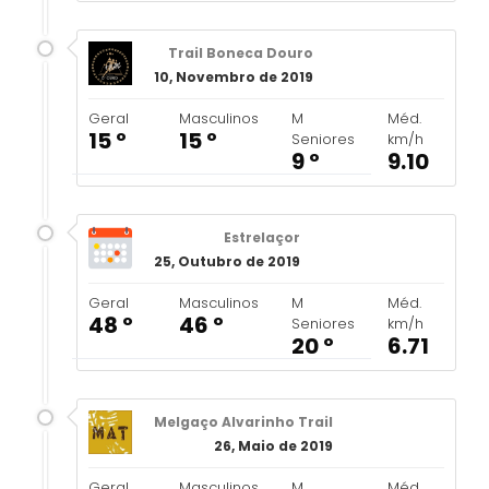
Trail Boneca Douro
10, Novembro de 2019
Geral
Masculinos
M
Méd.
15 º
15 º
Seniores
km/h
9 º
9.10
Estrelaçor
25, Outubro de 2019
Geral
Masculinos
M
Méd.
48 º
46 º
Seniores
km/h
20 º
6.71
Melgaço Alvarinho Trail
26, Maio de 2019
Geral
Masculinos
M
Méd.