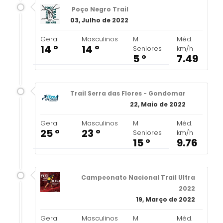
Poço Negro Trail
03, Julho de 2022
Geral
Masculinos
M
Méd.
14 º
14 º
Seniores
km/h
5 º
7.49
Trail Serra das Flores - Gondomar
22, Maio de 2022
Geral
Masculinos
M
Méd.
25 º
23 º
Seniores
km/h
15 º
9.76
Campeonato Nacional Trail Ultra
2022
19, Março de 2022
Geral
Masculinos
M
Méd.