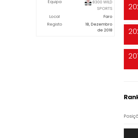
Equipa
8300 WILD
20
SPORTS
Local
Faro
Registo
18, Dezembro
20
de 2018
20
Rank
Posiçõ