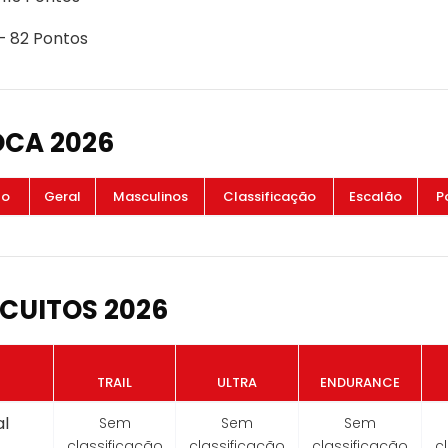
 - 82 Pontos
OCA 2026
to
Geral
Masculinos
Classificação
Escalão
P
CUITOS 2026
TRAIL
ULTRA
ENDURANCE
l
Sem
Sem
Sem
classificação
classificação
classificação
c