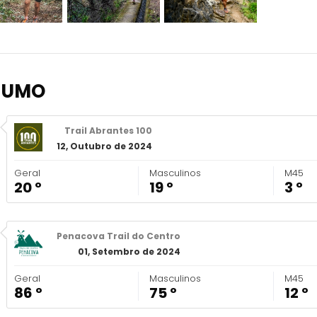
SUMO
Trail Abrantes 100
12, Outubro de 2024
Geral
Masculinos
M45
20 º
19 º
3 º
Penacova Trail do Centro
01, Setembro de 2024
Geral
Masculinos
M45
86 º
75 º
12 º