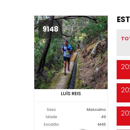
EST
9148
TO
20
20
LUÍS REIS
Sexo
Masculino
20
Idade
49
Escalão
M45