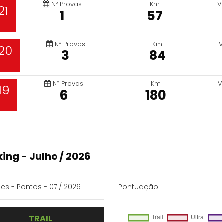
Nº Provas
Km
V
21
1
57
Nº Provas
Km
20
3
84
Nº Provas
Km
V
19
6
180
ing - Julho / 2026
es - Pontos - 07 / 2026
Pontuação
TRAIL