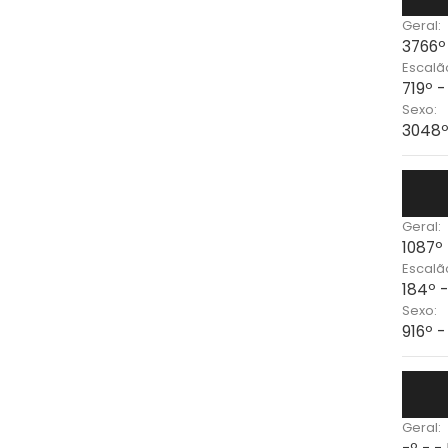
Geral:
3766º
Escalã
719º 
Sexo:
3048º
Geral:
1087º
Escalã
184º 
Sexo:
916º 
Geral: