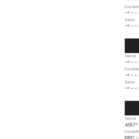
-º - -
Escalã
-º - -
Sexo:
-º - -
Geral:
-º - -
Escalã
-º - -
Sexo:
-º - -
Geral:
4167º
Escalã
681º -