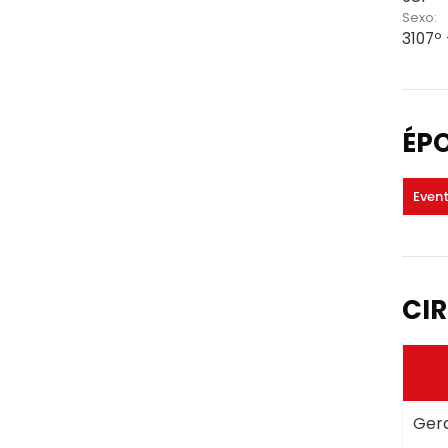
Sexo:
3107º
ÉP
Even
CIR
Gera