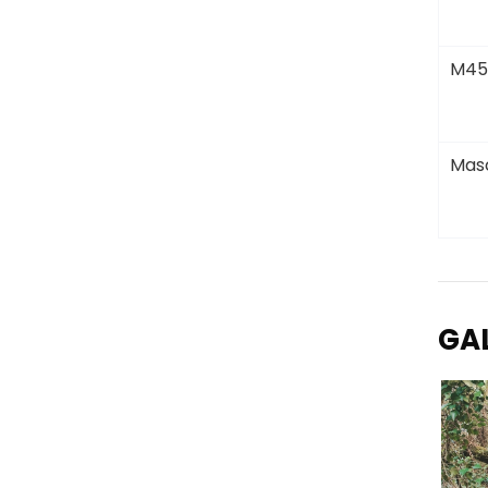
M45
Masc
GA