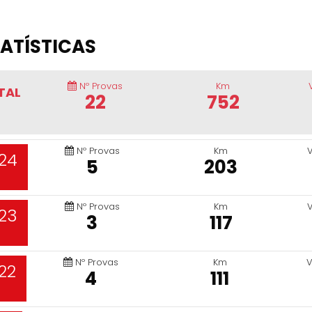
ATÍSTICAS
Nº Provas
Km
TAL
22
752
Nº Provas
Km
24
5
203
Nº Provas
Km
23
3
117
Nº Provas
Km
V
22
4
111