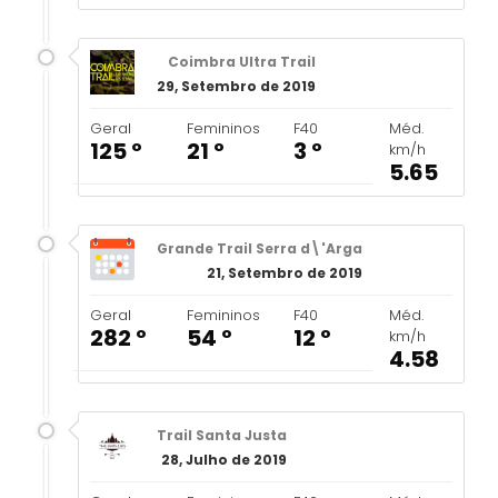
Coimbra Ultra Trail
29, Setembro de 2019
Geral
Femininos
F40
Méd.
125 º
21 º
3 º
km/h
5.65
Grande Trail Serra d\'Arga
21, Setembro de 2019
Geral
Femininos
F40
Méd.
282 º
54 º
12 º
km/h
4.58
Trail Santa Justa
28, Julho de 2019