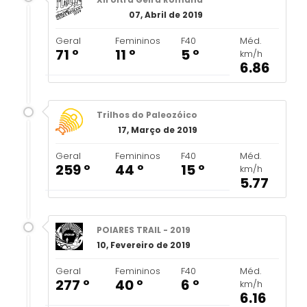
07, Abril de 2019
Geral
Femininos
F40
Méd.
71 º
11 º
5 º
km/h
6.86
Trilhos do Paleozóico
17, Março de 2019
Geral
Femininos
F40
Méd.
259 º
44 º
15 º
km/h
5.77
POIARES TRAIL - 2019
10, Fevereiro de 2019
Geral
Femininos
F40
Méd.
277 º
40 º
6 º
km/h
6.16