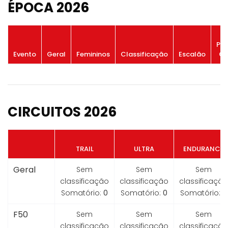
ÉPOCA 2026
Po
Evento
Geral
Femininos
Classificação
Escalão
Ge
CIRCUITOS 2026
TRAIL
ULTRA
ENDURANCE
Geral
Sem
Sem
Sem
classificação
classificação
classificação
Somatório:
0
Somatório:
0
Somatório:
0
F50
Sem
Sem
Sem
classificação
classificação
classificação