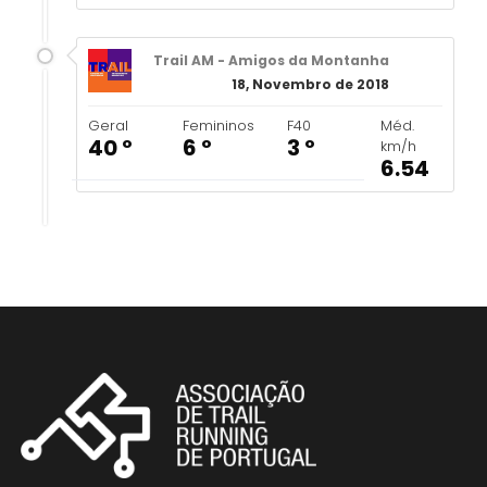
Trail AM - Amigos da Montanha
18, Novembro de 2018
Geral
Femininos
F40
Méd.
40 º
6 º
3 º
km/h
6.54