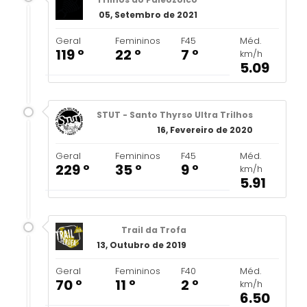
05, Setembro de 2021
Geral
Femininos
F45
Méd.
119 º
22 º
7 º
km/h
5.09
STUT - Santo Thyrso Ultra Trilhos
16, Fevereiro de 2020
Geral
Femininos
F45
Méd.
229 º
35 º
9 º
km/h
5.91
Trail da Trofa
13, Outubro de 2019
Geral
Femininos
F40
Méd.
70 º
11 º
2 º
km/h
6.50