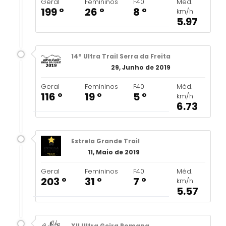
Geral
Femininos
F40
Méd.
199 º
26 º
8 º
km/h
5.97
14º Ultra Trail Serra da Freita
29, Junho de 2019
Geral
Femininos
F40
Méd.
116 º
19 º
5 º
km/h
6.73
Estrela Grande Trail
11, Maio de 2019
Geral
Femininos
F40
Méd.
203 º
31 º
7 º
km/h
5.57
XII Ultra Geira Romana