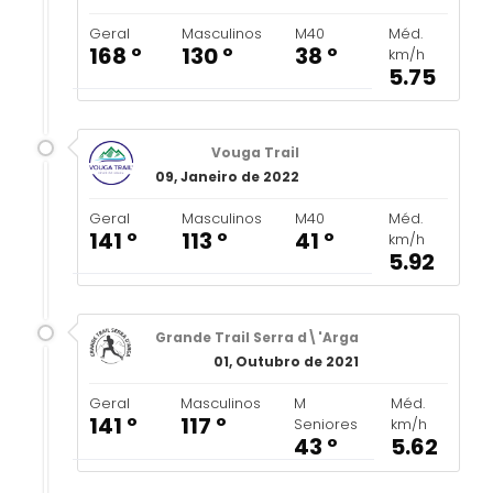
Geral
Masculinos
M40
Méd.
168 º
130 º
38 º
km/h
5.75
Vouga Trail
09, Janeiro de 2022
Geral
Masculinos
M40
Méd.
141 º
113 º
41 º
km/h
5.92
Grande Trail Serra d\'Arga
01, Outubro de 2021
Geral
Masculinos
M
Méd.
141 º
117 º
Seniores
km/h
43 º
5.62