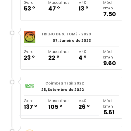
Geral
Masculinos
M40
Méd.
53 º
47 º
13 º
km/h
7.50
TRILHO DE S. TOMÉ - 2023
07, Janeiro de 2023
Geral
Masculinos
M40
Méd.
23 º
22 º
4 º
km/h
9.60
Coimbra Trail 2022
25, Setembro de 2022
Geral
Masculinos
M40
Méd.
137 º
105 º
26 º
km/h
5.61