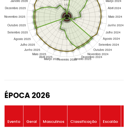
ÉPOCA 2026
P
Evento
Geral
Masculinos
Classificação
Escalão
G