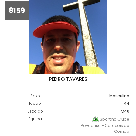
8159
PEDRO TAVARES
Sexo
Masculino
Idade
44
Escalão
M40
Equipa
Sporting Clube
Povoense - Caracóis de
Corrida