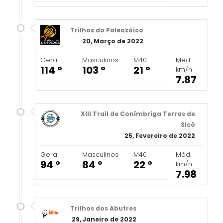
Trilhos do Paleozóico
20, Março de 2022
Geral
Masculinos
M40
Méd.
114 º
103 º
21 º
km/h
7.87
XIII Trail de Conímbriga Terras de
Sicó
25, Fevereiro de 2022
Geral
Masculinos
M40
Méd.
94 º
84 º
22 º
km/h
7.98
Trilhos dos Abutres
29, Janeiro de 2022