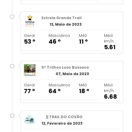
Estrela Grande Trail
13, Maio de 2023
Geral
Masculinos
M40
Méd.
53 º
46 º
11 º
km/h
5.61
5º Trilhos Luso Bussaco
07, Maio de 2023
Geral
Masculinos
M40
Méd.
77 º
64 º
18 º
km/h
6.68
|| TRAIL DO COVÃO
12, Fevereiro de 2023