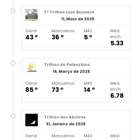
7º Trilhos Luso Bussaco
11, Maio de 2025
Geral
Masculinos
M40
Méd.
43 º
36 º
5 º
km/h
5.33
Trilhos do Paleozóico
16, Março de 2025
Geral
Masculinos
M40
Méd.
85 º
73 º
14 º
km/h
6.78
Trilhos dos Abutres
31, Janeiro de 2025
Geral
Masculinos
M40
Méd.