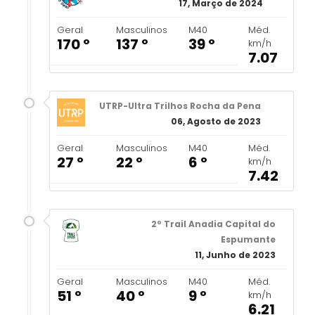
17, Março de 2024
Geral
Masculinos
M40
Méd.
170 º
137 º
39 º
km/h
7.07
UTRP-Ultra Trilhos Rocha da Pena
06, Agosto de 2023
Geral
Masculinos
M40
Méd.
27 º
22 º
6 º
km/h
7.42
2º Trail Anadia Capital do
Espumante
11, Junho de 2023
Geral
Masculinos
M40
Méd.
51 º
40 º
9 º
km/h
6.21