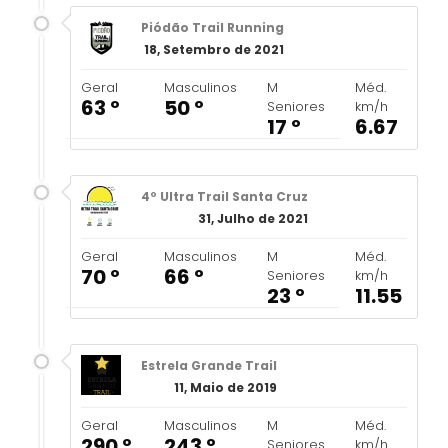
Piódão Trail Running
18, Setembro de 2021
Geral
Masculinos
M
Méd.
63 º
50 º
Seniores
km/h
17 º
6.67
4º Ultra Trail Santa Cruz
31, Julho de 2021
Geral
Masculinos
M
Méd.
70 º
66 º
Seniores
km/h
23 º
11.55
Estrela Grande Trail
11, Maio de 2019
Geral
Masculinos
M
Méd.
290 º
243 º
Seniores
km/h