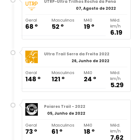
UTRP-Ultra Trilhos Rocha da Pena
07, Agosto de 2022
Geral
Masculinos
M40
Méd.
68 º
52 º
19 º
km/h
6.19
Ultra Trail Serra da Freita 2022
26, Junho de 2022
Geral
Masculinos
M40
Méd.
148 º
121 º
24 º
km/h
5.29
Poiares Trail - 2022
05, Junho de 2022
Geral
Masculinos
M40
Méd.
73 º
61 º
18 º
km/h
7.62