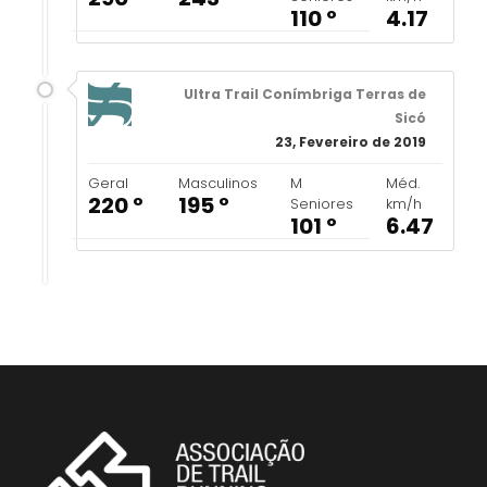
110 º
4.17
Ultra Trail Conímbriga Terras de
Sicó
23, Fevereiro de 2019
Geral
Masculinos
M
Méd.
220 º
195 º
Seniores
km/h
101 º
6.47