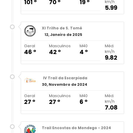
101 º
70 º
19 º
km/h
5.99
XI Trilho de S. Tomé
12, Janeiro de 2025
Geral
Masculinos
M40
Méd.
46 º
42 º
4 º
km/h
9.82
IV Trail da Escarpiada
30, Novembro de 2024
Geral
Masculinos
M40
Méd.
27 º
27 º
6 º
km/h
7.08
Trail Encostas do Mondego - 2024