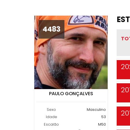
EST
4483
TO
20
20
PAULO GONÇALVES
Sexo
Masculino
20
Idade
53
Escalão
M50