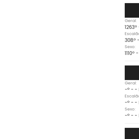
Geral:
1263º
Escalã
308º 
Sexo:
1110º 
Geral:
-º - -
Escalã
-º - -
Sexo:
-º - -