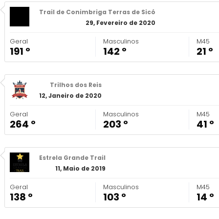
Trail de Conimbriga Terras de Sicó
29, Fevereiro de 2020
Geral
Masculinos
M45
191 º
142 º
21 º
Trilhos dos Reis
12, Janeiro de 2020
Geral
Masculinos
M45
264 º
203 º
41 º
Estrela Grande Trail
11, Maio de 2019
Geral
Masculinos
M45
138 º
103 º
14 º