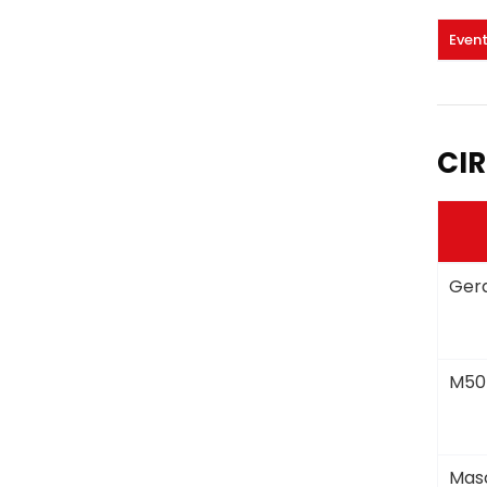
Even
CIR
Gera
M50
Masc