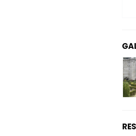
GA
RE