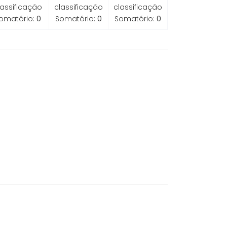
lassificação
classificação
classificação
omatório:
0
Somatório:
0
Somatório:
0