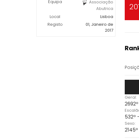
Equipa
Associação
20
Abutrica
Local
Lisboa
Registo
01, Janeiro de
2017
Rank
Posiçõ
Geral:
2692º
Escalã
532º 
Sexo:
2145º