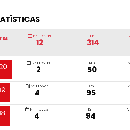
ATÍSTICAS
Nº Provas
Km
TAL
12
314
Nº Provas
Km
20
2
50
Nº Provas
Km
V
19
4
95
Nº Provas
Km
V
18
4
94