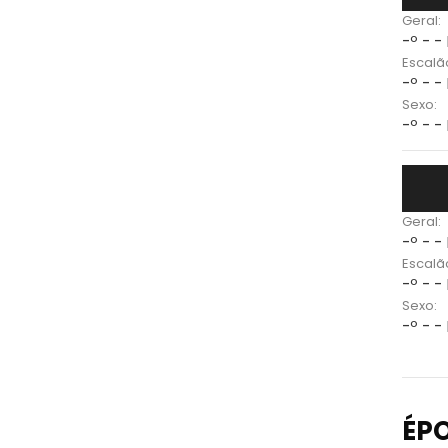
Geral:
-º - -
Escalã
-º - -
Sexo:
-º - -
Geral:
-º - -
Escalã
-º - -
Sexo:
-º - -
ÉP