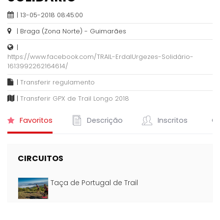
| 13-05-2018 08:45:00
| Braga (Zona Norte) - Guimarães
|
https://www.facebook.com/TRAIL-ErdalUrgezes-Solidário-
1613992262164614/
|
Transferir regulamento
|
Transferir GPX de Trail Longo 2018
Favoritos
Descrição
Inscritos
Cl
CIRCUITOS
Taça de Portugal de Trail