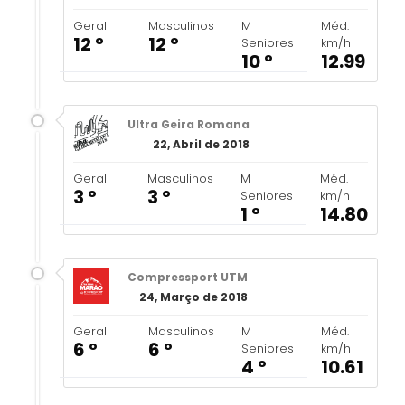
Geral
Masculinos
M
Méd.
12 º
12 º
Seniores
km/h
10 º
12.99
Ultra Geira Romana
22, Abril de 2018
Geral
Masculinos
M
Méd.
3 º
3 º
Seniores
km/h
1 º
14.80
Compressport UTM
24, Março de 2018
Geral
Masculinos
M
Méd.
6 º
6 º
Seniores
km/h
4 º
10.61