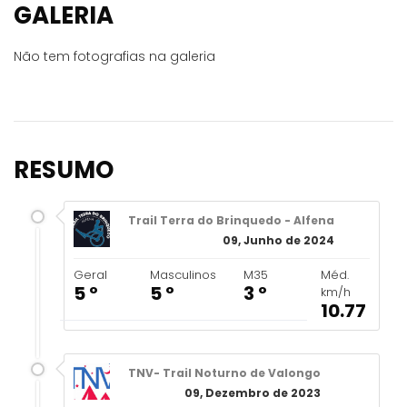
GALERIA
Não tem fotografias na galeria
RESUMO
Trail Terra do Brinquedo - Alfena
09, Junho de 2024
Geral
Masculinos
M35
Méd.
5 º
5 º
3 º
km/h
10.77
TNV- Trail Noturno de Valongo
09, Dezembro de 2023