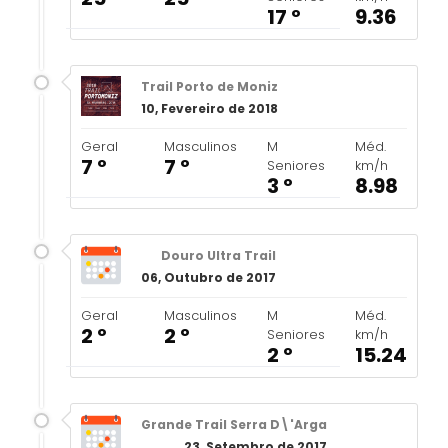
17 º
9.36
Trail Porto de Moniz
10, Fevereiro de 2018
Geral
Masculinos
M
Méd.
7 º
7 º
Seniores
km/h
3 º
8.98
Douro Ultra Trail
06, Outubro de 2017
Geral
Masculinos
M
Méd.
2 º
2 º
Seniores
km/h
2 º
15.24
Grande Trail Serra D\'Arga
23, Setembro de 2017