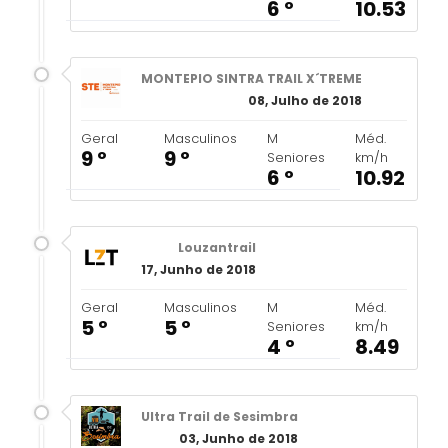
6 º
10.53
MONTEPIO SINTRA TRAIL X´TREME
08, Julho de 2018
Geral
Masculinos
M
Méd.
9 º
9 º
Seniores
km/h
6 º
10.92
Louzantrail
17, Junho de 2018
Geral
Masculinos
M
Méd.
5 º
5 º
Seniores
km/h
4 º
8.49
Ultra Trail de Sesimbra
03, Junho de 2018