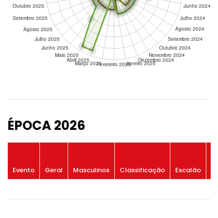
ÉPOCA 2026
P
Evento
Geral
Masculinos
Classificação
Escalão
G