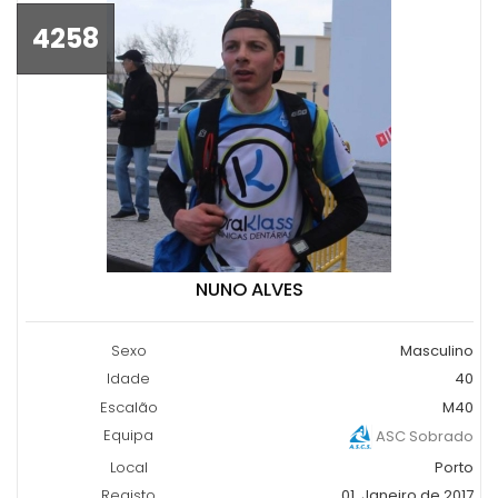
4258
NUNO ALVES
Sexo
Masculino
Idade
40
Escalão
M40
Equipa
ASC Sobrado
Local
Porto
Registo
01, Janeiro de 2017