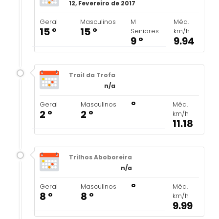
12, Fevereiro de 2017
Geral
Masculinos
M
Méd.
15 º
15 º
Seniores
km/h
9 º
9.94
Trail da Trofa
n/a
º
Geral
Masculinos
Méd.
2 º
2 º
km/h
11.18
Trilhos Aboboreira
n/a
º
Geral
Masculinos
Méd.
8 º
8 º
km/h
9.99