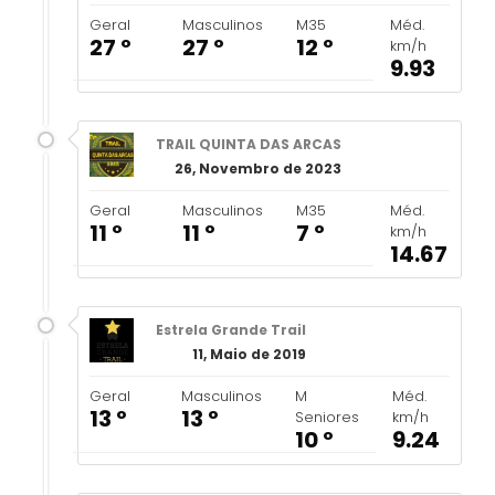
Geral
Masculinos
M35
Méd.
27 º
27 º
12 º
km/h
9.93
TRAIL QUINTA DAS ARCAS
26, Novembro de 2023
Geral
Masculinos
M35
Méd.
11 º
11 º
7 º
km/h
14.67
Estrela Grande Trail
11, Maio de 2019
Geral
Masculinos
M
Méd.
13 º
13 º
Seniores
km/h
10 º
9.24