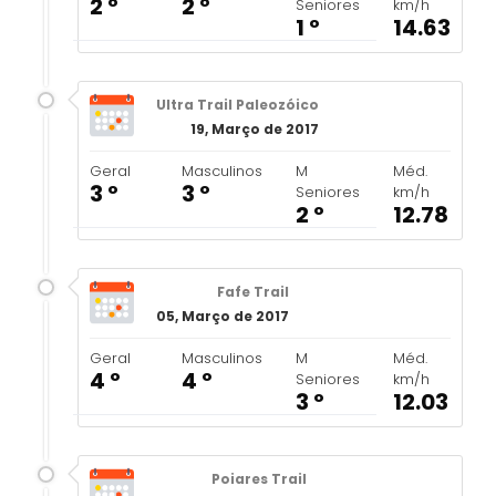
2 º
2 º
Seniores
km/h
1 º
14.63
Ultra Trail Paleozóico
19, Março de 2017
Geral
Masculinos
M
Méd.
3 º
3 º
Seniores
km/h
2 º
12.78
Fafe Trail
05, Março de 2017
Geral
Masculinos
M
Méd.
4 º
4 º
Seniores
km/h
3 º
12.03
Poiares Trail