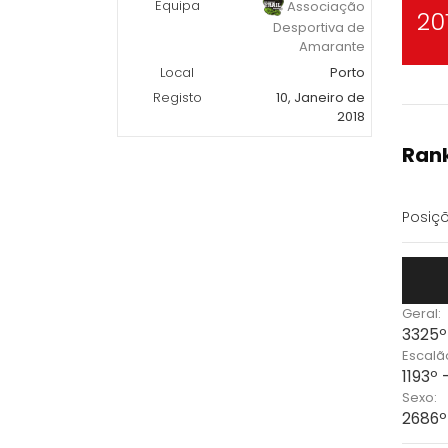
Equipa
Associação
20
Desportiva de
Amarante
Local
Porto
Registo
10, Janeiro de
2018
Rank
Posiçõ
Geral:
3325º
Escalã
1193º 
Sexo:
2686º