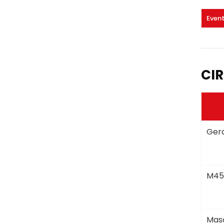
Even
CIR
Gera
M45
Masc