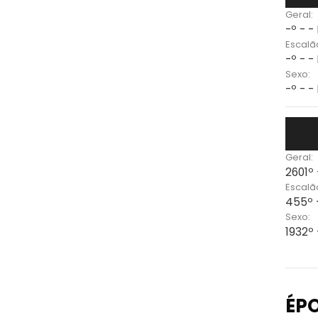
Geral:
-º - -
Escalã
-º - -
Sexo:
-º - -
Geral:
2601º 
Escalã
455º 
Sexo:
1932º 
ÉP