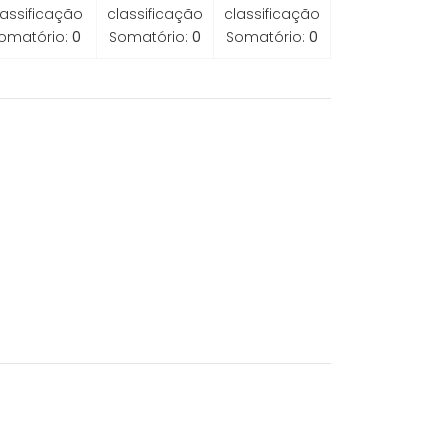
lassificação
classificação
classificação
omatório:
0
Somatório:
0
Somatório:
0