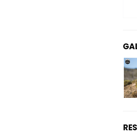
GA
RE