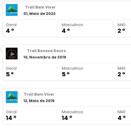
Trail Bem Viver
01, Maio de 2022
Geral
Masculinos
M40
4 º
4 º
2 º
Trail Boneca Douro
10, Novembro de 2019
Geral
Masculinos
M40
5 º
5 º
2 º
Trail Bem Viver
12, Maio de 2019
Geral
Masculinos
M40
14 º
14 º
4 º