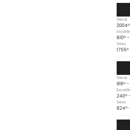
Geral:
2004º
Escalã
810º 
Sexo:
1755º
Geral:
916º 
Escalã
240º 
Sexo:
824º 