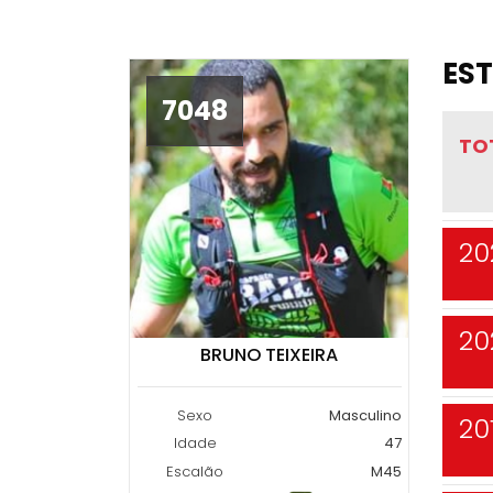
EST
7048
TO
20
20
BRUNO TEIXEIRA
Sexo
Masculino
20
Idade
47
Escalão
M45