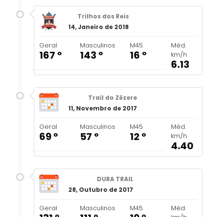
Trilhos dos Reis
14, Janeiro de 2018
Geral
Masculinos
M45
Méd.
167 º
143 º
16 º
km/h
6.13
Trail do Zêzere
11, Novembro de 2017
Geral
Masculinos
M45
Méd.
69 º
57 º
12 º
km/h
4.40
DURA TRAIL
28, Outubro de 2017
Geral
Masculinos
M45
Méd.