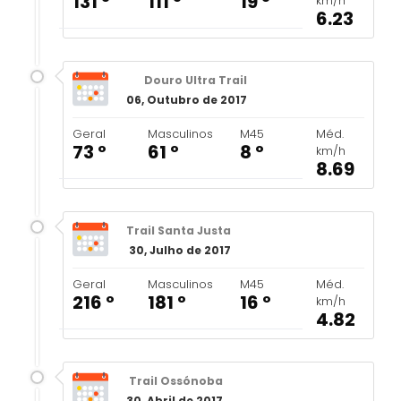
131 º
111 º
19 º
km/h
6.23
Douro Ultra Trail
06, Outubro de 2017
Geral
Masculinos
M45
Méd.
73 º
61 º
8 º
km/h
8.69
Trail Santa Justa
30, Julho de 2017
Geral
Masculinos
M45
Méd.
216 º
181 º
16 º
km/h
4.82
Trail Ossónoba
30, Abril de 2017