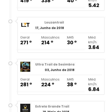
419 º
338 º
40 º
km/h
5.42
Louzantrail
17, Junho de 2018
Geral
Masculinos
M45
Méd.
271 º
214 º
30 º
km/h
3.64
Ultra Trail de Sesimbra
03, Junho de 2018
Geral
Masculinos
M45
Méd.
281 º
224 º
38 º
km/h
6.84
Estrela Grande Trail
19, Maio de 2018