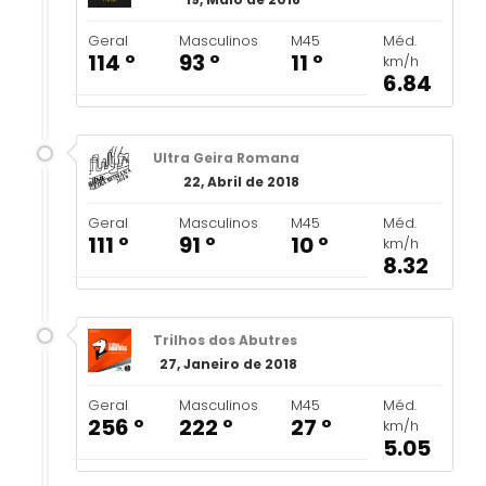
Geral
Masculinos
M45
Méd.
114 º
93 º
11 º
km/h
6.84
Ultra Geira Romana
22, Abril de 2018
Geral
Masculinos
M45
Méd.
111 º
91 º
10 º
km/h
8.32
Trilhos dos Abutres
27, Janeiro de 2018
Geral
Masculinos
M45
Méd.
256 º
222 º
27 º
km/h
5.05