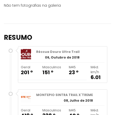
Não tem fotografias na galeria
RESUMO
Réccua Douro Ultra Trail
06, Outubro de 2018
Geral
Masculinos
M45
Méd.
201 º
151 º
23 º
km/h
6.01
MONTEPIO SINTRA TRAIL X´TREME
08, Julho de 2018
Geral
Masculinos
M45
Méd.