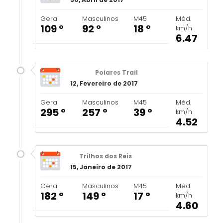
Geral
Masculinos
M45
Méd.
109 º
92 º
18 º
km/h
6.47
Poiares Trail
12, Fevereiro de 2017
Geral
Masculinos
M45
Méd.
295 º
257 º
39 º
km/h
4.52
Trilhos dos Reis
15, Janeiro de 2017
Geral
Masculinos
M45
Méd.
182 º
149 º
17 º
km/h
4.60