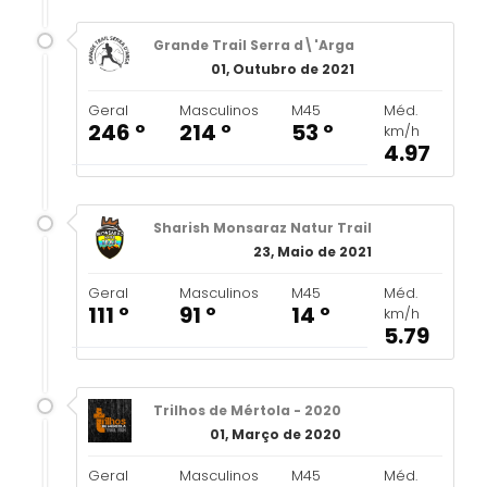
Grande Trail Serra d\'Arga
01, Outubro de 2021
Geral
Masculinos
M45
Méd.
246 º
214 º
53 º
km/h
4.97
Sharish Monsaraz Natur Trail
23, Maio de 2021
Geral
Masculinos
M45
Méd.
111 º
91 º
14 º
km/h
5.79
Trilhos de Mértola - 2020
01, Março de 2020
Geral
Masculinos
M45
Méd.