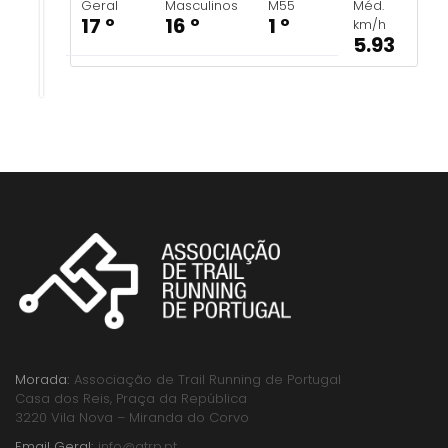
Geral
Masculinos
M55
Méd.
17 º
16 º
1 º
km/h
5.93
Morada:
Associação de Trail Running de Portugal
Casa dos Reis, Praça da República
3220 Vila Nova – Miranda do Corvo
Email Geral:
info@atrp.pt