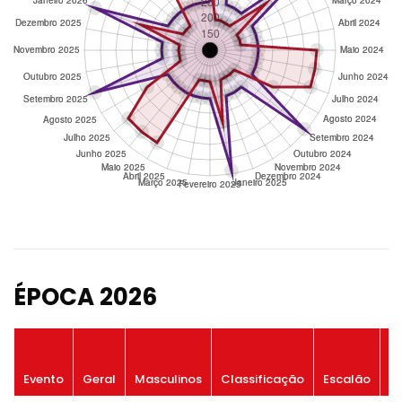
ÉPOCA 2026
P
Evento
Geral
Masculinos
Classificação
Escalão
G