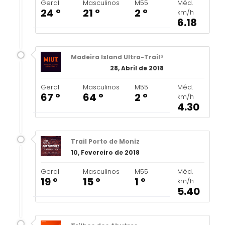
Geral
Masculinos
M55
Méd.
24 º
21 º
2 º
km/h
6.18
Madeira Island Ultra-Trail®
28, Abril de 2018
Geral
Masculinos
M55
Méd.
67 º
64 º
2 º
km/h
4.30
Trail Porto de Moniz
10, Fevereiro de 2018
Geral
Masculinos
M55
Méd.
19 º
15 º
1 º
km/h
5.40