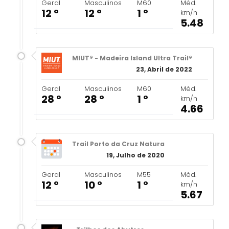
Geral
Masculinos
M60
Méd.
12 º
12 º
1 º
km/h
5.48
MIUT® - Madeira Island Ultra Trail®
23, Abril de 2022
Geral
Masculinos
M60
Méd.
28 º
28 º
1 º
km/h
4.66
Trail Porto da Cruz Natura
19, Julho de 2020
Geral
Masculinos
M55
Méd.
12 º
10 º
1 º
km/h
5.67