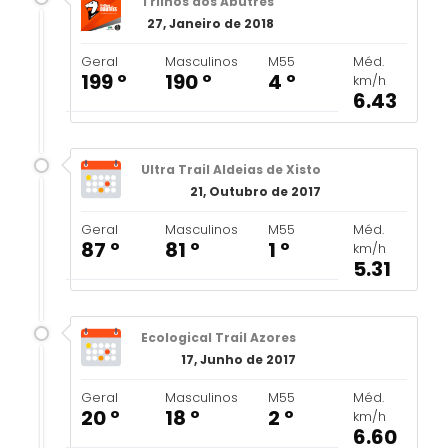
Trilhos dos Abutres
27, Janeiro de 2018
Geral
Masculinos
M55
Méd.
199 º
190 º
4 º
km/h
6.43
Ultra Trail Aldeias de Xisto
21, Outubro de 2017
Geral
Masculinos
M55
Méd.
87 º
81 º
1 º
km/h
5.31
Ecological Trail Azores
17, Junho de 2017
Geral
Masculinos
M55
Méd.
20 º
18 º
2 º
km/h
6.60