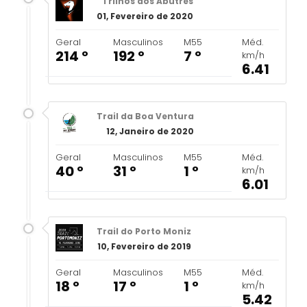
Trilhos dos Abutres
01, Fevereiro de 2020
Geral
Masculinos
M55
Méd.
214 º
192 º
7 º
km/h
6.41
Trail da Boa Ventura
12, Janeiro de 2020
Geral
Masculinos
M55
Méd.
40 º
31 º
1 º
km/h
6.01
Trail do Porto Moniz
10, Fevereiro de 2019
Geral
Masculinos
M55
Méd.
18 º
17 º
1 º
km/h
5.42