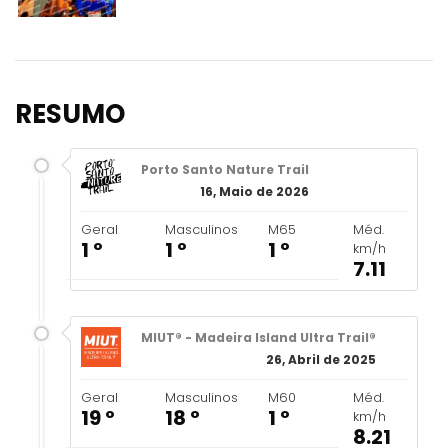
RESUMO
Porto Santo Nature Trail
16, Maio de 2026
Geral
Masculinos
M65
Méd.
1 º
1 º
1 º
km/h
7.11
MIUT® - Madeira Island Ultra Trail®
26, Abril de 2025
Geral
Masculinos
M60
Méd.
19 º
18 º
1 º
km/h
8.21