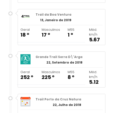
Trail da Boa Ventura
13, Janeiro de 2019
Geral
Masculinos
M55
Méd.
18 º
17 º
1 º
km/h
5.67
Grande Trail Serra D\'Arga
22, Setembro de 2018
Geral
Masculinos
M55
Méd.
252 º
225 º
8 º
km/h
5.12
Trail Porto da Cruz Natura
22, Julho de 2018