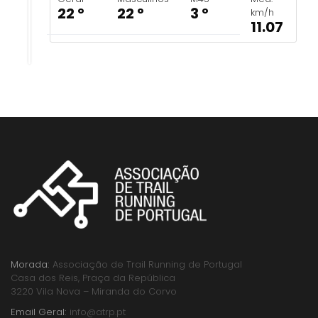
22 º
22 º
3 º
km/h
11.07
Morada:
Associação de Trail Running de Portugal
Casa dos Reis, Praça da República
3220 Vila Nova – Miranda do Corvo
Email Geral:
info@atrp.pt