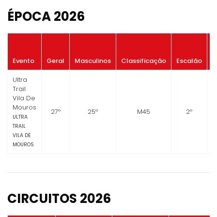
ÉPOCA 2026
P
Evento
Geral
Masculinos
Classificação
Escalão
Ultra
Trail
Vila De
Mouros
27º
25º
M45
2º
ULTRA
TRAIL
VILA DE
MOUROS
CIRCUITOS 2026