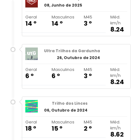
08, Junho de 2025
Geral
Masculinos
M45
Méd.
14 º
14 º
3 º
km/h
8.24
Ultra Trilhos da Gardunha
26, Outubro de 2024
Geral
Masculinos
M45
Méd.
6 º
6 º
3 º
km/h
8.24
Trilho dos Linces
06, Outubro de 2024
Geral
Masculinos
M45
Méd.
18 º
15 º
2 º
km/h
8.62