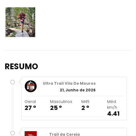
RESUMO
Ultra Trail Vila De Mouros
21, Junho de 2026
Geral
Masculinos
M45
Méd.
27 º
25 º
2 º
km/h
4.41
Trail da Cereja