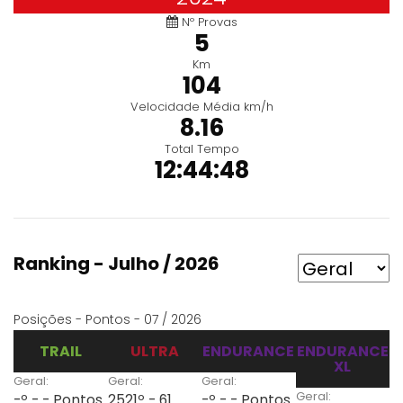
Nº Provas
5
Km
104
Velocidade Média km/h
8.16
Total Tempo
12:44:48
Ranking - Julho / 2026
Posições - Pontos - 07 / 2026
TRAIL
ULTRA
ENDURANCE
ENDURANCE
XL
Geral:
Geral:
Geral:
Geral:
-º - - Pontos
2521º - 61
-º - - Pontos