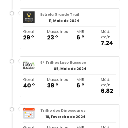
Estrela Grande Trail
11, Maio de 2024
Geral
Masculinos
M45
Méd.
29 º
23 º
6 º
km/h
7.24
6º Trilhos Luso Bussaco
05, Maio de 2024
Geral
Masculinos
M45
Méd.
40 º
38 º
6 º
km/h
6.82
Trilho dos Dinossauros
18, Fevereiro de 2024
Geral
Masculinos
M45
Méd.