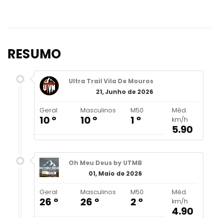
RESUMO
Ultra Trail Vila De Mouros
21, Junho de 2026
Geral
Masculinos
M50
Méd.
10 º
10 º
1 º
km/h
5.90
Oh Meu Deus by UTMB
01, Maio de 2026
Geral
Masculinos
M50
Méd.
26 º
26 º
2 º
km/h
4.90