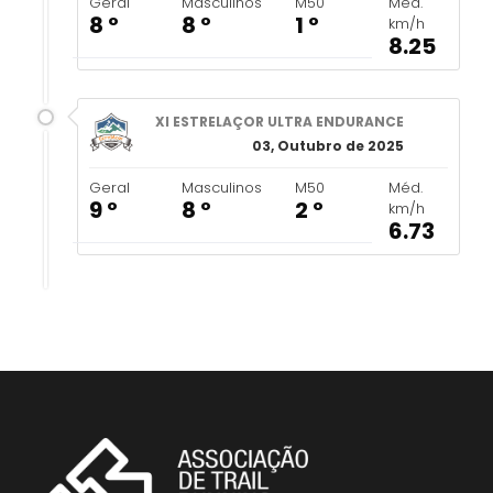
Geral
Masculinos
M50
Méd.
8 º
8 º
1 º
km/h
8.25
XI ESTRELAÇOR ULTRA ENDURANCE
03, Outubro de 2025
Geral
Masculinos
M50
Méd.
9 º
8 º
2 º
km/h
6.73