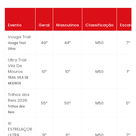
Evento
Geral
Masculinos
Classificação
Escalão
Vouga Trail
49º
44º
M50
7º
Vouga Trail
Ultra
Ultra Trail
Vila De
Mouros
10º
10º
M50
1º
TRAIL VILA DE
MOUROS
Trilhos dos
Reis 2026
55º
50º
M50
5º
Trilhos dos
Reis
XI
ESTRELAÇOR
ULTRA
9º
8º
M50
2º