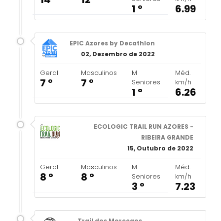
1 º
6.99
EPIC Azores by Decathlon
02, Dezembro de 2022
Geral
Masculinos
M
Méd.
7 º
7 º
Seniores
km/h
1 º
6.26
ECOLOGIC TRAIL RUN AZORES -
RIBEIRA GRANDE
15, Outubro de 2022
Geral
Masculinos
M
Méd.
8 º
8 º
Seniores
km/h
3 º
7.23
Trail dos Morcegos