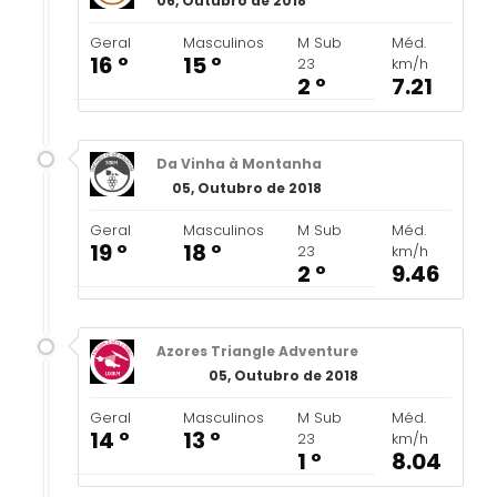
06, Outubro de 2018
Geral
Masculinos
M Sub
Méd.
16 º
15 º
23
km/h
2 º
7.21
Da Vinha à Montanha
05, Outubro de 2018
Geral
Masculinos
M Sub
Méd.
19 º
18 º
23
km/h
2 º
9.46
Azores Triangle Adventure
05, Outubro de 2018
Geral
Masculinos
M Sub
Méd.
14 º
13 º
23
km/h
1 º
8.04