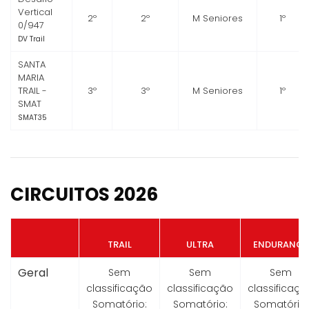
Vertical
2º
2º
M Seniores
1º
0/947
DV Trail
SANTA
MARIA
TRAIL -
3º
3º
M Seniores
1º
SMAT
SMAT35
CIRCUITOS 2026
TRAIL
ULTRA
ENDURANCE
Geral
Sem
Sem
Sem
classificação
classificação
classificaçã
Somatório:
Somatório:
Somatório: