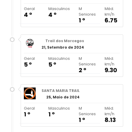
Geral
Masculinos
M
Méd.
4 º
4 º
Seniores
km/h
1 º
6.75
Trail dos Morcegos
21, Setembro de 2024
Geral
Masculinos
M
Méd.
5 º
5 º
Seniores
km/h
2 º
9.30
SANTA MARIA TRAIL
25, Maio de 2024
Geral
Masculinos
M
Méd.
1 º
1 º
Seniores
km/h
1 º
8.13