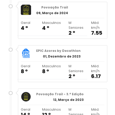
Povoação Trail
09, Março de 2024
Geral
Masculinos
M
Méd.
4 º
4 º
Seniores
km/h
2 º
7.55
EPIC Azores by Decathlon
01, Dezembro de 2023
Geral
Masculinos
M
Méd.
8 º
8 º
Seniores
km/h
2 º
6.17
Povoação Trail - 3.ª Edição
12, Março de 2023
Geral
Masculinos
M
Méd.
14 º
12 º
Seniores
km/h