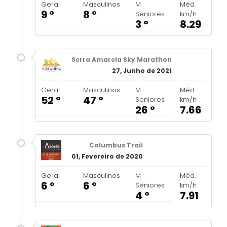
Geral
Masculinos
M
Méd.
9 º
8 º
Seniores
km/h
3 º
8.29
Serra Amarela Sky Marathon
27, Junho de 2021
Geral
Masculinos
M
Méd.
52 º
47 º
Seniores
km/h
26 º
7.66
Columbus Trail
01, Fevereiro de 2020
Geral
Masculinos
M
Méd.
6 º
6 º
Seniores
km/h
4 º
7.91