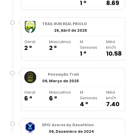
1 º
8.69
TRAIL RUN REAL PRIOLO
26, Abril de 2025
Geral
Masculinos
M
Méd.
2 º
2 º
Seniores
km/h
1 º
10.58
Povoação Trail
09, Março de 2025
Geral
Masculinos
M
Méd.
6 º
6 º
Seniores
km/h
4 º
7.40
EPIC Azores by Decathlon
06, Dezembro de 2024