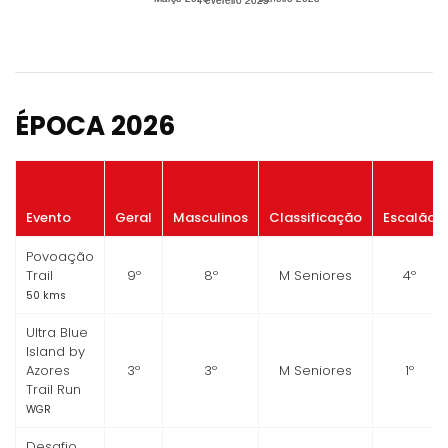
ÉPOCA 2026
Evento
Geral
Masculinos
Classificação
Escalão
Povoação
Trail
9º
8º
M Seniores
4º
50 kms
Ultra Blue
Island by
Azores
3º
3º
M Seniores
1º
Trail Run
WGR
Desafio