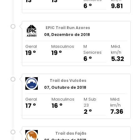
13 º
13 º
6 º
9.81
EPIC Trail Run Azores
08, Dezembro de 2018
Geral
Masculinos
M
Méd.
19 º
19 º
Seniores
km/h
6 º
5.32
Trail dos Vulcões
07, Outubro de 2018
Geral
Masculinos
M Sub
Méd.
17 º
16 º
23
km/h
2 º
7.36
Trail das Fajãs