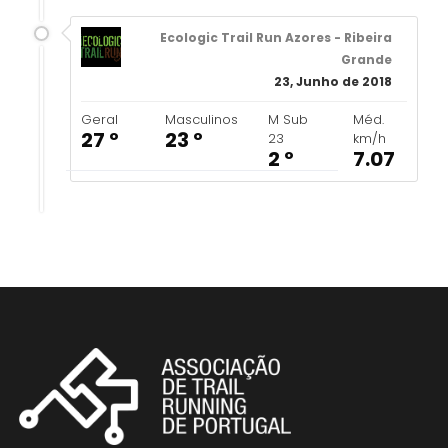
Ecologic Trail Run Azores - Ribeira
Grande
23, Junho de 2018
Geral
Masculinos
M Sub
Méd.
27 º
23 º
23
km/h
2 º
7.07