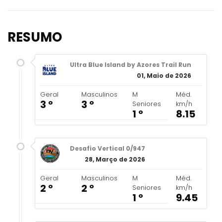
RESUMO
Ultra Blue Island by Azores Trail Run
01, Maio de 2026
Geral
Masculinos
M
Méd.
3 º
3 º
Seniores
km/h
1 º
8.15
Desafio Vertical 0/947
28, Março de 2026
Geral
Masculinos
M
Méd.
2 º
2 º
Seniores
km/h
1 º
9.45