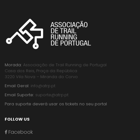
Morada:
Associação de Trail Running de Portugal
Casa dos Reis, Praça da República
3220 Vila Nova – Miranda do Corvo
Email Geral:
info@atrp.pt
Email Suporte:
suporte@atrp.pt
Para suporte deverá usar os tickets no seu portal
FOLLOW US
Facebook