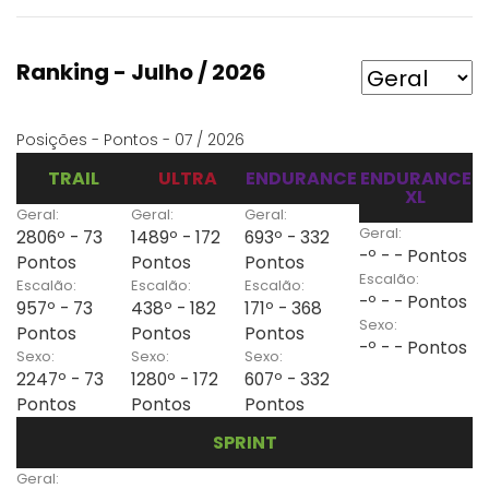
Ranking - Julho / 2026
Posições - Pontos - 07 / 2026
TRAIL
ULTRA
ENDURANCE
ENDURANCE
XL
Geral:
Geral:
Geral:
Geral:
2806º - 73
1489º - 172
693º - 332
-º - - Pontos
Pontos
Pontos
Pontos
Escalão:
Escalão:
Escalão:
Escalão:
-º - - Pontos
957º - 73
438º - 182
171º - 368
Sexo:
Pontos
Pontos
Pontos
-º - - Pontos
Sexo:
Sexo:
Sexo:
2247º - 73
1280º - 172
607º - 332
Pontos
Pontos
Pontos
SPRINT
Geral: