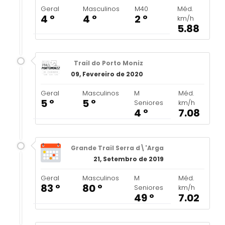
Geral
Masculinos
M40
Méd.
4 º
4 º
2 º
km/h
5.88
Trail do Porto Moniz
09, Fevereiro de 2020
Geral
Masculinos
M
Méd.
5 º
5 º
Seniores
km/h
4 º
7.08
Grande Trail Serra d\'Arga
21, Setembro de 2019
Geral
Masculinos
M
Méd.
83 º
80 º
Seniores
km/h
49 º
7.02