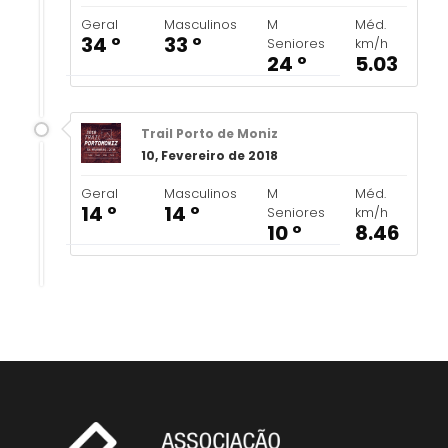
Geral
Masculinos
M
Méd.
34 º
33 º
Seniores
km/h
24 º
5.03
Trail Porto de Moniz
10, Fevereiro de 2018
Geral
Masculinos
M
Méd.
14 º
14 º
Seniores
km/h
10 º
8.46