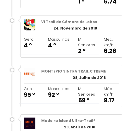
1 º
6.74
VI Trail de Câmara de Lobos
24, Novembro de 2018
Geral
Masculinos
M
Méd.
4 º
4 º
Seniores
km/h
2 º
6.26
MONTEPIO SINTRA TRAIL X´TREME
08, Julho de 2018
Geral
Masculinos
M
Méd.
95 º
92 º
Seniores
km/h
59 º
9.17
Madeira Island Ultra-Trail®
28, Abril de 2018