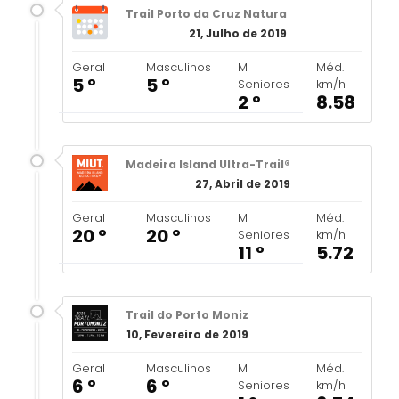
Trail Porto da Cruz Natura
21, Julho de 2019
Geral
Masculinos
M
Méd.
5 º
5 º
Seniores
km/h
2 º
8.58
Madeira Island Ultra-Trail®
27, Abril de 2019
Geral
Masculinos
M
Méd.
20 º
20 º
Seniores
km/h
11 º
5.72
Trail do Porto Moniz
10, Fevereiro de 2019
Geral
Masculinos
M
Méd.
6 º
6 º
Seniores
km/h