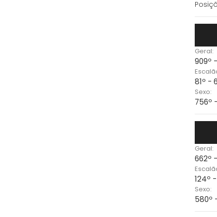
Posiçõ
Geral:
909º 
Escalã
81º -
Sexo:
756º 
Geral:
662º 
Escalã
124º 
Sexo:
580º 