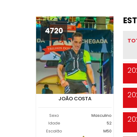
EST
4720
TO
20
20
JOÃO COSTA
Sexo
Masculino
20
Idade
52
Escalão
M50