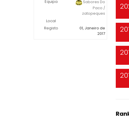
Equipa
Sabores Do
20
Paco /
zatopeques
Local
20
Registo
01, Janeiro de
2017
20
20
Rank