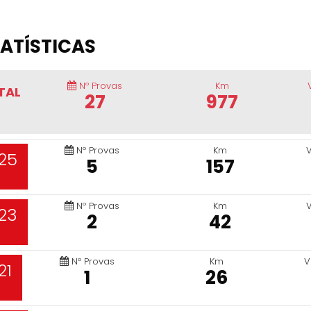
ATÍSTICAS
Nº Provas
Km
TAL
27
977
Nº Provas
Km
25
5
157
Nº Provas
Km
23
2
42
Nº Provas
Km
V
21
1
26