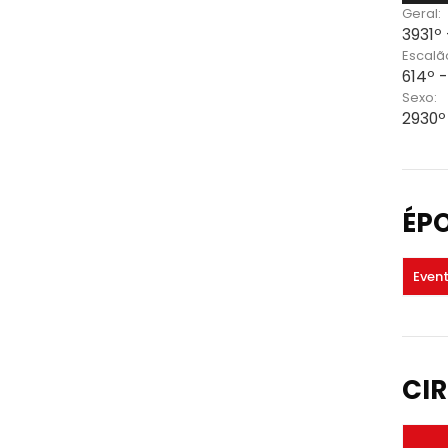
Geral:
3931º
Escalã
614º -
Sexo:
2930º
ÉP
Even
CIR