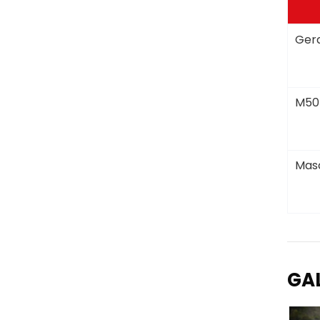
Gera
M50
Masc
GA