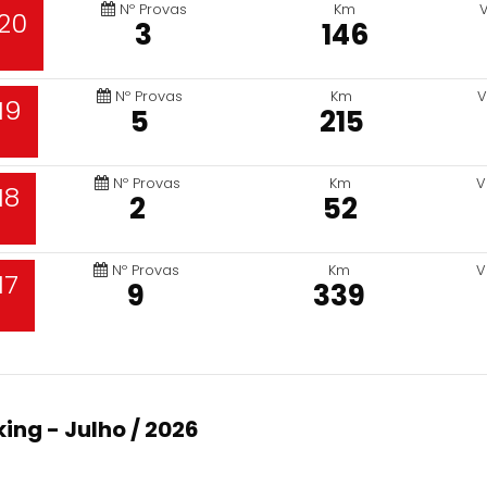
Nº Provas
Km
20
3
146
Nº Provas
Km
V
19
5
215
Nº Provas
Km
V
18
2
52
Nº Provas
Km
V
17
9
339
ing - Julho / 2026