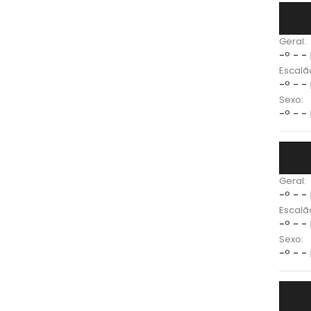
Geral:
-º - -
Escalã
-º - -
Sexo:
-º - -
Geral:
-º - -
Escalã
-º - -
Sexo:
-º - -