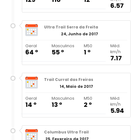
6.57
Ultra Trail Serra da Freita
24, Junho de 2017
Geral
Masculinos
M50
Méd.
64 º
55 º
1 º
km/h
7.17
Trail Curral das Freiras
14, Maio de 2017
Geral
Masculinos
M50
Méd.
14 º
13 º
2 º
km/h
5.94
Columbus Ultra Trail
25, Fevereiro de 2017