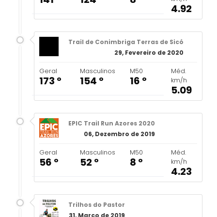
4.92
Trail de Conimbriga Terras de Sicó
29, Fevereiro de 2020
Geral
Masculinos
M50
Méd.
173 º
154 º
16 º
km/h
5.09
EPIC Trail Run Azores 2020
06, Dezembro de 2019
Geral
Masculinos
M50
Méd.
56 º
52 º
8 º
km/h
4.23
Trilhos do Pastor
31, Março de 2019