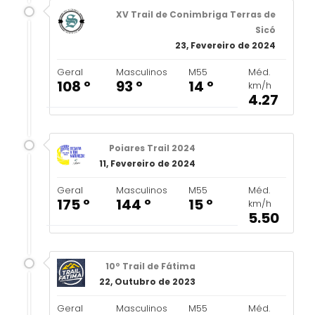
XV Trail de Conimbriga Terras de
Sicó
23, Fevereiro de 2024
Geral
Masculinos
M55
Méd.
108 º
93 º
14 º
km/h
4.27
Poiares Trail 2024
11, Fevereiro de 2024
Geral
Masculinos
M55
Méd.
175 º
144 º
15 º
km/h
5.50
10º Trail de Fátima
22, Outubro de 2023
Geral
Masculinos
M55
Méd.