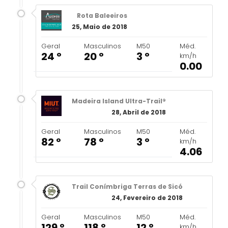
Rota Baleeiros
25, Maio de 2018
Geral
Masculinos
M50
Méd.
24 º
20 º
3 º
km/h
0.00
Madeira Island Ultra-Trail®
28, Abril de 2018
Geral
Masculinos
M50
Méd.
82 º
78 º
3 º
km/h
4.06
Trail Conímbriga Terras de Sicó
24, Fevereiro de 2018
Geral
Masculinos
M50
Méd.
129 º
118 º
12 º
km/h