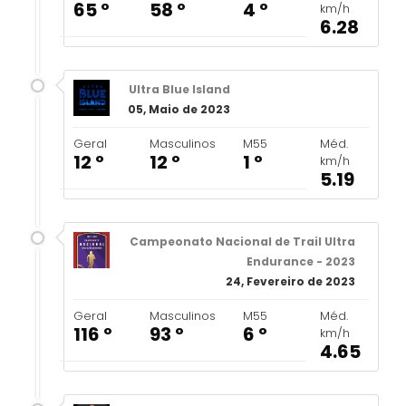
65 º
58 º
4 º
km/h
6.28
Ultra Blue Island
05, Maio de 2023
Geral
Masculinos
M55
Méd.
12 º
12 º
1 º
km/h
5.19
Campeonato Nacional de Trail Ultra
Endurance - 2023
24, Fevereiro de 2023
Geral
Masculinos
M55
Méd.
116 º
93 º
6 º
km/h
4.65