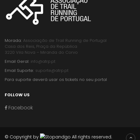
Morada:
Associação de Trail Running de Portugal
Casa dos Reis, Praça da República
3220 Vila Nova – Miranda do Corvo
Email Geral:
info@atrp.pt
Email Suporte:
suporte@atrp.pt
Para suporte deverá usar os tickets no seu portal
FOLLOW US
Facebook
© Copyright by
All rights reserved.