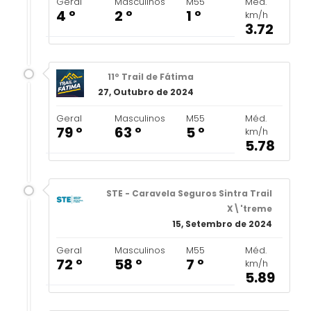
Geral
Masculinos
M55
Méd.
4 º
2 º
1 º
km/h
3.72
11º Trail de Fátima
27, Outubro de 2024
Geral
Masculinos
M55
Méd.
79 º
63 º
5 º
km/h
5.78
STE - Caravela Seguros Sintra Trail
X\'treme
15, Setembro de 2024
Geral
Masculinos
M55
Méd.
72 º
58 º
7 º
km/h
5.89