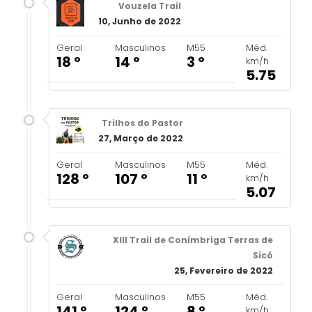
Vouzela Trail
10, Junho de 2022
Geral
Masculinos
M55
Méd.
18 º
14 º
3 º
km/h
5.75
Trilhos do Pastor
27, Março de 2022
Geral
Masculinos
M55
Méd.
128 º
107 º
11 º
km/h
5.07
XIII Trail de Conímbriga Terras de
Sicó
25, Fevereiro de 2022
Geral
Masculinos
M55
Méd.
141 º
124 º
8 º
km/h