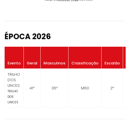
ÉPOCA 2026
P
Evento
Geral
Masculinos
Classificação
Escalão
G
TRILHO
DOS
LINCES
41º
36º
M60
2º
TRILHO
DOS
LINCES