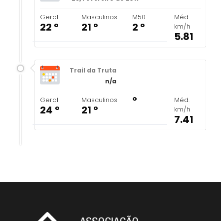
Geral
Masculinos
M50
Méd.
22 º
21 º
2 º
km/h
5.81
Trail da Truta
n/a
º
Geral
Masculinos
Méd.
24 º
21 º
km/h
7.41