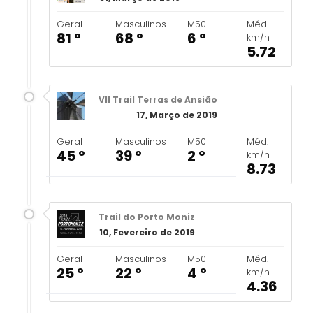
Geral
Masculinos
M50
Méd.
81 º
68 º
6 º
km/h
5.72
VII Trail Terras de Ansião
17, Março de 2019
Geral
Masculinos
M50
Méd.
45 º
39 º
2 º
km/h
8.73
Trail do Porto Moniz
10, Fevereiro de 2019
Geral
Masculinos
M50
Méd.
25 º
22 º
4 º
km/h
4.36