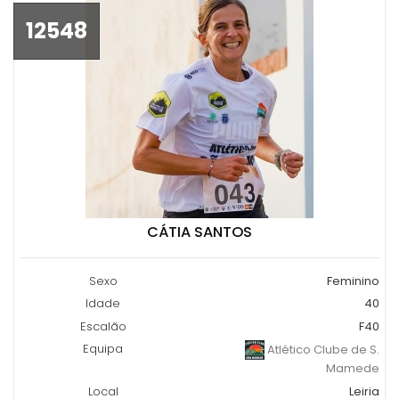
12548
CÁTIA SANTOS
Sexo
Feminino
Idade
40
Escalão
F40
Equipa
Atlético Clube de S.
Mamede
Local
Leiria