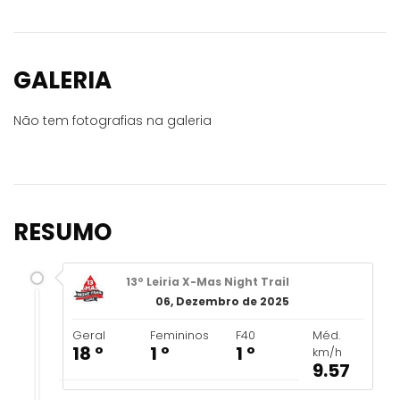
GALERIA
Não tem fotografias na galeria
RESUMO
13º Leiria X-Mas Night Trail
06, Dezembro de 2025
Geral
Femininos
F40
Méd.
18 º
1 º
1 º
km/h
9.57