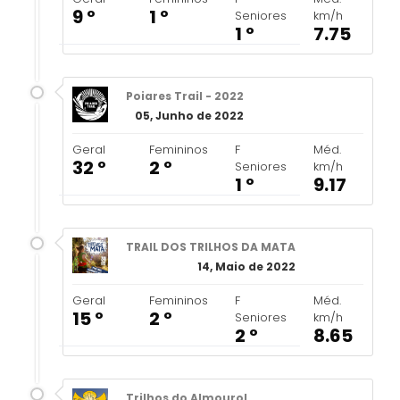
9 º
1 º
Seniores
km/h
1 º
7.75
Poiares Trail - 2022
05, Junho de 2022
Geral
Femininos
F
Méd.
32 º
2 º
Seniores
km/h
1 º
9.17
TRAIL DOS TRILHOS DA MATA
14, Maio de 2022
Geral
Femininos
F
Méd.
15 º
2 º
Seniores
km/h
2 º
8.65
Trilhos do Almourol