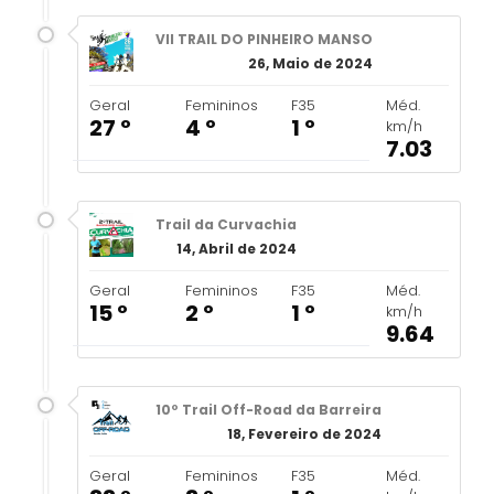
VII TRAIL DO PINHEIRO MANSO
26, Maio de 2024
Geral
Femininos
F35
Méd.
27 º
4 º
1 º
km/h
7.03
Trail da Curvachia
14, Abril de 2024
Geral
Femininos
F35
Méd.
15 º
2 º
1 º
km/h
9.64
10º Trail Off-Road da Barreira
18, Fevereiro de 2024
Geral
Femininos
F35
Méd.