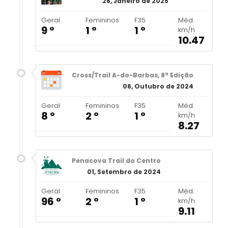
26, Janeiro de 2025
Geral
Femininos
F35
Méd.
9 º
1 º
1 º
km/h
10.47
Cross/Trail A-do-Barbas, 8ª Edição
06, Outubro de 2024
Geral
Femininos
F35
Méd.
8 º
2 º
1 º
km/h
8.27
Penacova Trail do Centro
01, Setembro de 2024
Geral
Femininos
F35
Méd.
96 º
2 º
1 º
km/h
9.11