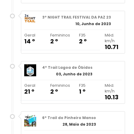
3º NIGHT TRAIL FESTIVAL DA PAZ 23
10, Junho de 2023
Geral
Femininos
F35
Méd.
14 º
2 º
2 º
km/h
10.71
4º Trail Lagoa de Óbidos
03, Junho de 2023
Geral
Femininos
F35
Méd.
21 º
2 º
1 º
km/h
10.13
6º Trail do Pinheiro Manso
28, Maio de 2023