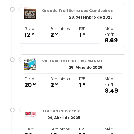
Grande Trail Serra dos Candeeiros
28, Setembro de 2025
Geral
Femininos
F35
Méd.
12 º
2 º
1 º
km/h
8.69
VIII TRAIL DO PINHEIRO MANSO
25, Maio de 2025
Geral
Femininos
F35
Méd.
20 º
2 º
1 º
km/h
8.49
Trail da Curvachia
06, Abril de 2025
Geral
Femininos
F35
Méd.