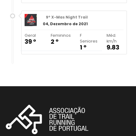
9º X-Mas Night Trail
04, Dezembro de 2021
Geral
Femininos
F
Méd.
39 º
2 º
Seniores
km/h
1 º
9.83