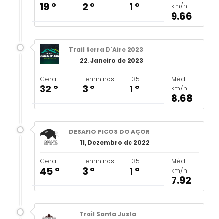
19 º
2 º
1 º
km/h
9.66
Trail Serra D`Aire 2023
22, Janeiro de 2023
Geral
Femininos
F35
Méd.
32 º
3 º
1 º
km/h
8.68
DESAFIO PICOS DO AÇOR
11, Dezembro de 2022
Geral
Femininos
F35
Méd.
45 º
3 º
1 º
km/h
7.92
Trail Santa Justa