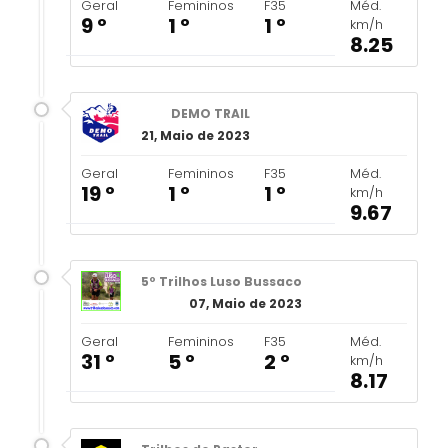
Geral
Femininos
F35
Méd.
9 º
1 º
1 º
km/h
8.25
DEMO TRAIL
21, Maio de 2023
Geral
Femininos
F35
Méd.
19 º
1 º
1 º
km/h
9.67
5º Trilhos Luso Bussaco
07, Maio de 2023
Geral
Femininos
F35
Méd.
31 º
5 º
2 º
km/h
8.17