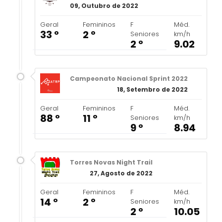
09, Outubro de 2022
Geral
Femininos
F
Méd.
33 º
2 º
Seniores
km/h
2 º
9.02
Campeonato Nacional Sprint 2022
18, Setembro de 2022
Geral
Femininos
F
Méd.
88 º
11 º
Seniores
km/h
9 º
8.94
Torres Novas Night Trail
27, Agosto de 2022
Geral
Femininos
F
Méd.
14 º
2 º
Seniores
km/h
2 º
10.05