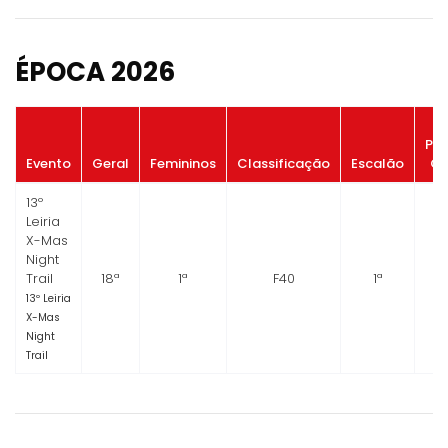
ÉPOCA 2026
Po
Evento
Geral
Femininos
Classificação
Escalão
Ge
13º
Leiria
X-Mas
Night
Trail
18ª
1ª
F40
1ª
13º Leiria
X-Mas
Night
Trail