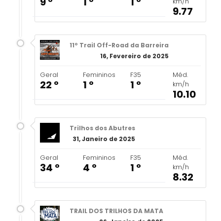
9 º
1 º
1 º
km/h
9.77
11º Trail Off-Road da Barreira
16, Fevereiro de 2025
Geral
Femininos
F35
Méd.
22 º
1 º
1 º
km/h
10.10
Trilhos dos Abutres
31, Janeiro de 2025
Geral
Femininos
F35
Méd.
34 º
4 º
1 º
km/h
8.32
TRAIL DOS TRILHOS DA MATA