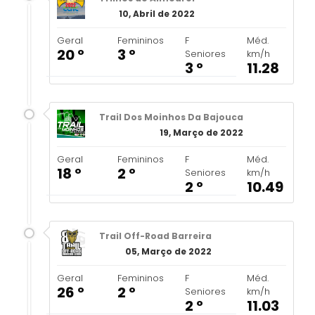
10, Abril de 2022
Geral
Femininos
F
Méd.
20 º
3 º
Seniores
km/h
3 º
11.28
Trail Dos Moinhos Da Bajouca
19, Março de 2022
Geral
Femininos
F
Méd.
18 º
2 º
Seniores
km/h
2 º
10.49
Trail Off-Road Barreira
05, Março de 2022
Geral
Femininos
F
Méd.
26 º
2 º
Seniores
km/h
2 º
11.03