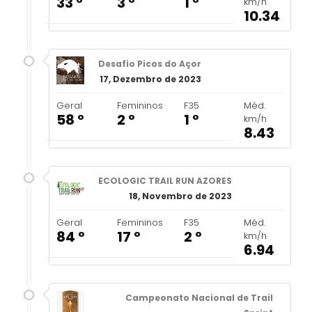
33 º
3 º
1 º
km/h
10.34
Desafio Picos do Açor
17, Dezembro de 2023
Geral
Femininos
F35
Méd.
58 º
2 º
1 º
km/h
8.43
ECOLOGIC TRAIL RUN AZORES
18, Novembro de 2023
Geral
Femininos
F35
Méd.
84 º
17 º
2 º
km/h
6.94
Campeonato Nacional de Trail