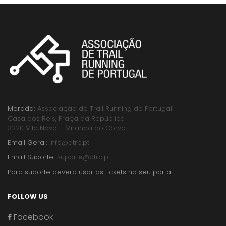
Morada:
Associação de Trail Running de Portugal
Casa dos Reis, Praça da República
3220 Vila Nova – Miranda do Corvo
Email Geral:
info@atrp.pt
Email Suporte:
suporte@atrp.pt
Para suporte deverá usar os tickets no seu portal
FOLLOW US
Facebook