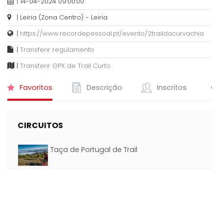
| 14-04-2024 09:00:00
| Leiria (Zona Centro) - Leiria
|
https://www.recordepessoal.pt/evento/2traildacurvachia
|
Transferir regulamento
|
Transferir GPX de Trail Curto
Favoritos
Descrição
Inscritos
Cl
CIRCUITOS
Taça de Portugal de Trail