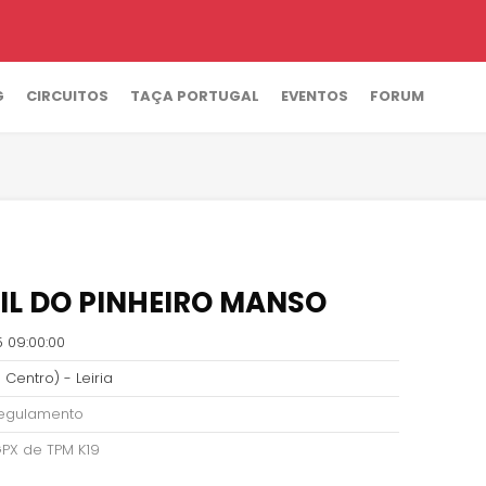
G
CIRCUITOS
TAÇA PORTUGAL
EVENTOS
FORUM
AIL DO PINHEIRO MANSO
 09:00:00
 Centro) - Leiria
 regulamento
GPX de TPM K19