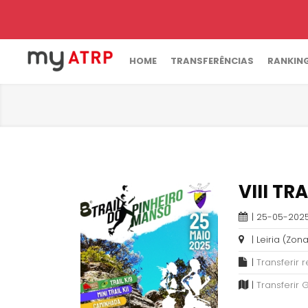
HOME
TRANSFERÊNCIAS
RANKIN
VIII TR
| 25-05-2025
| Leiria (Zona
|
Transferir
|
Transferir 