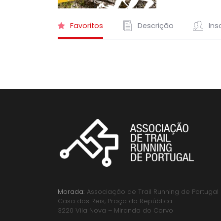
Favoritos
Descrição
Insc
Morada:
Associação de Trail Running de Portugal
Casa dos Reis, Praça da República
3220 Vila Nova – Miranda do Corvo