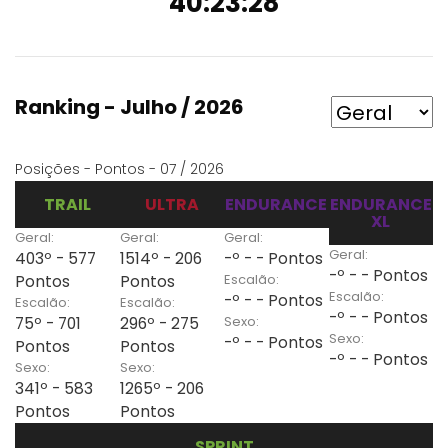
40:23:28
Ranking - Julho / 2026
Posições - Pontos - 07 / 2026
TRAIL
ULTRA
ENDURANCE
ENDURANCE
XL
Geral:
Geral:
Geral:
Geral:
403º - 577
1514º - 206
-º - - Pontos
-º - - Pontos
Escalão:
Pontos
Pontos
Escalão:
-º - - Pontos
Escalão:
Escalão:
-º - - Pontos
Sexo:
75º - 701
296º - 275
Sexo:
-º - - Pontos
Pontos
Pontos
-º - - Pontos
Sexo:
Sexo:
341º - 583
1265º - 206
Pontos
Pontos
SPRINT