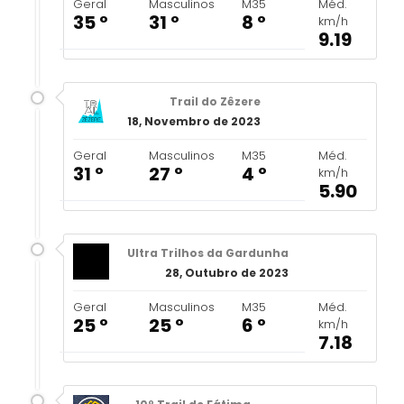
Geral
Masculinos
M35
Méd.
35 º
31 º
8 º
km/h
9.19
Trail do Zêzere
18, Novembro de 2023
Geral
Masculinos
M35
Méd.
31 º
27 º
4 º
km/h
5.90
Ultra Trilhos da Gardunha
28, Outubro de 2023
Geral
Masculinos
M35
Méd.
25 º
25 º
6 º
km/h
7.18