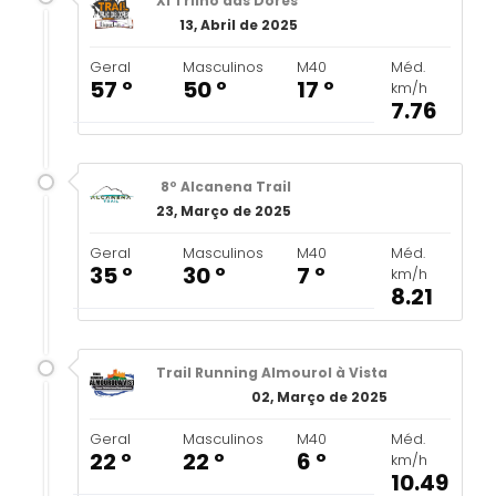
XI Trilho das Dores
13, Abril de 2025
Geral
Masculinos
M40
Méd.
57 º
50 º
17 º
km/h
7.76
8º Alcanena Trail
23, Março de 2025
Geral
Masculinos
M40
Méd.
35 º
30 º
7 º
km/h
8.21
Trail Running Almourol à Vista
02, Março de 2025
Geral
Masculinos
M40
Méd.
22 º
22 º
6 º
km/h
10.49