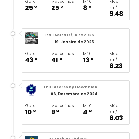
Geral
Masculinos
M40
Méd.
25 º
25 º
8 º
km/h
9.48
Trail Serra D\'Aire 2025
19, Janeiro de 2025
Geral
Masculinos
M40
Méd.
43 º
41 º
13 º
km/h
8.23
EPIC Azores by Decathlon
06, Dezembro de 2024
Geral
Masculinos
M40
Méd.
10 º
9 º
4 º
km/h
8.03