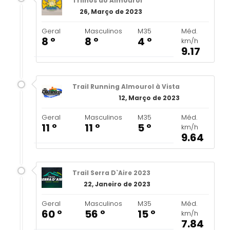
Trilhos do Almourol
26, Março de 2023
Geral
Masculinos
M35
Méd.
8 º
8 º
4 º
km/h
9.17
Trail Running Almourol à Vista
12, Março de 2023
Geral
Masculinos
M35
Méd.
11 º
11 º
5 º
km/h
9.64
Trail Serra D`Aire 2023
22, Janeiro de 2023
Geral
Masculinos
M35
Méd.
60 º
56 º
15 º
km/h
7.84