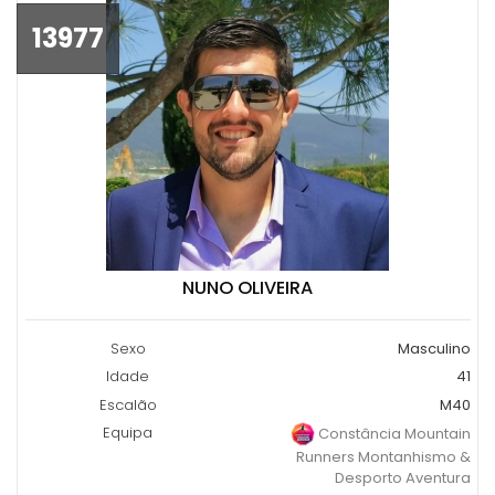
13977
NUNO OLIVEIRA
Sexo
Masculino
Idade
41
Escalão
M40
Equipa
Constância Mountain
Runners Montanhismo &
Desporto Aventura