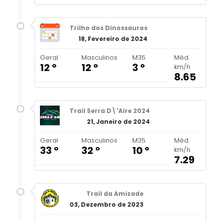
Trilho dos Dinossauros
18, Fevereiro de 2024
Geral
Masculinos
M35
Méd.
12 º
12 º
3 º
km/h
8.65
Trail Serra D\'Aire 2024
21, Janeiro de 2024
Geral
Masculinos
M35
Méd.
33 º
32 º
10 º
km/h
7.29
Trail da Amizade
03, Dezembro de 2023