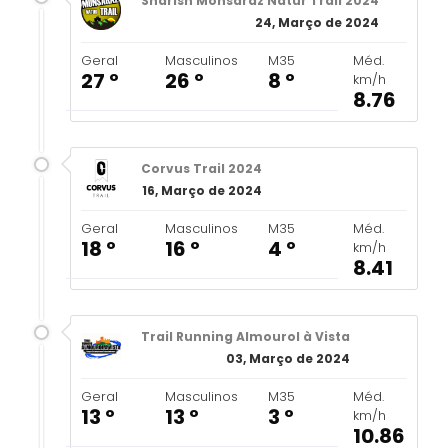
Sharish Monsaraz Natur Trail 2024
24, Março de 2024
Geral
Masculinos
M35
Méd.
27 º
26 º
8 º
km/h
8.76
Corvus Trail 2024
16, Março de 2024
Geral
Masculinos
M35
Méd.
18 º
16 º
4 º
km/h
8.41
Trail Running Almourol à Vista
03, Março de 2024
Geral
Masculinos
M35
Méd.
13 º
13 º
3 º
km/h
10.86