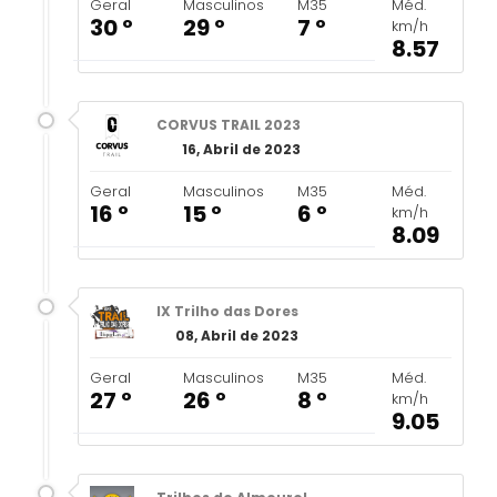
Geral
Masculinos
M35
Méd.
30 º
29 º
7 º
km/h
8.57
CORVUS TRAIL 2023
16, Abril de 2023
Geral
Masculinos
M35
Méd.
16 º
15 º
6 º
km/h
8.09
IX Trilho das Dores
08, Abril de 2023
Geral
Masculinos
M35
Méd.
27 º
26 º
8 º
km/h
9.05