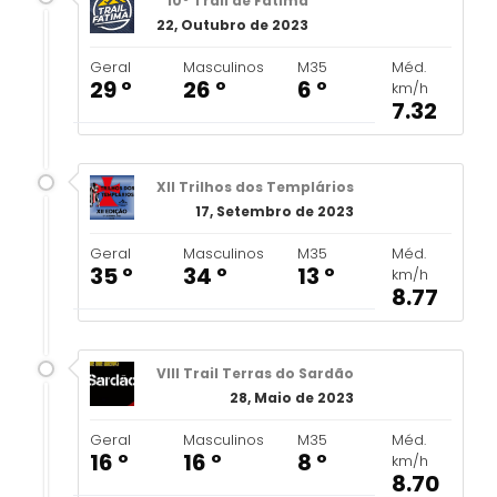
10º Trail de Fátima
22, Outubro de 2023
Geral
Masculinos
M35
Méd.
29 º
26 º
6 º
km/h
7.32
XII Trilhos dos Templários
17, Setembro de 2023
Geral
Masculinos
M35
Méd.
35 º
34 º
13 º
km/h
8.77
VIII Trail Terras do Sardão
28, Maio de 2023
Geral
Masculinos
M35
Méd.
16 º
16 º
8 º
km/h
8.70