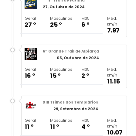
11º Trail de Fátima
27, Outubro de 2024
Geral
Masculinos
M35
Méd.
27 º
25 º
6 º
km/h
7.97
6º Grande Trail de Alpiarça
05, Outubro de 2024
Geral
Masculinos
M35
Méd.
16 º
15 º
2 º
km/h
11.15
XIII Trilhos dos Templários
29, Setembro de 2024
Geral
Masculinos
M35
Méd.
11 º
11 º
4 º
km/h
10.07