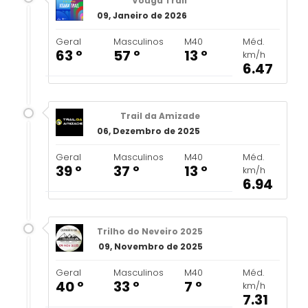
Vouga Trail
09, Janeiro de 2026
Geral
Masculinos
M40
Méd.
63 º
57 º
13 º
km/h
6.47
Trail da Amizade
06, Dezembro de 2025
Geral
Masculinos
M40
Méd.
39 º
37 º
13 º
km/h
6.94
Trilho do Neveiro 2025
09, Novembro de 2025
Geral
Masculinos
M40
Méd.
40 º
33 º
7 º
km/h
7.31