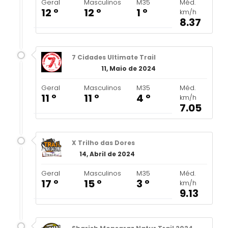
Geral
Masculinos
M35
Méd.
12 º
12 º
1 º
km/h
8.37
7 Cidades Ultimate Trail
11, Maio de 2024
Geral
Masculinos
M35
Méd.
11 º
11 º
4 º
km/h
7.05
X Trilho das Dores
14, Abril de 2024
Geral
Masculinos
M35
Méd.
17 º
15 º
3 º
km/h
9.13