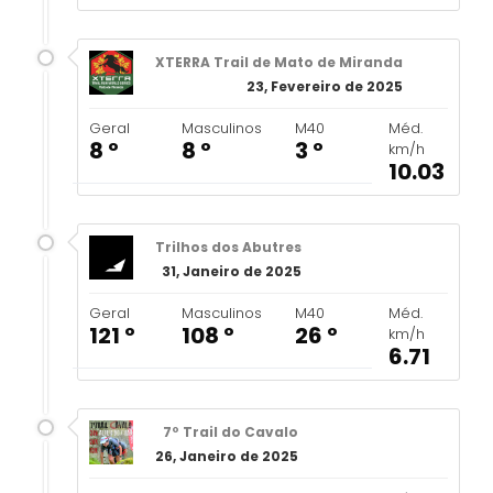
XTERRA Trail de Mato de Miranda
23, Fevereiro de 2025
Geral
Masculinos
M40
Méd.
8 º
8 º
3 º
km/h
10.03
Trilhos dos Abutres
31, Janeiro de 2025
Geral
Masculinos
M40
Méd.
121 º
108 º
26 º
km/h
6.71
7º Trail do Cavalo
26, Janeiro de 2025