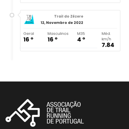
Trail do Zêzere
12, Novembro de 2022
Geral
Masculinos
M35
Méd.
16 º
16 º
4 º
km/h
7.84