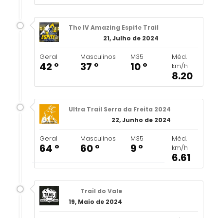
The IV Amazing Espite Trail
21, Julho de 2024
Geral
Masculinos
M35
Méd.
42 º
37 º
10 º
km/h
8.20
Ultra Trail Serra da Freita 2024
22, Junho de 2024
Geral
Masculinos
M35
Méd.
64 º
60 º
9 º
km/h
6.61
Trail do Vale
19, Maio de 2024