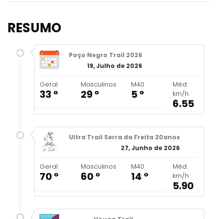
RESUMO
Poço Negro Trail 2026
19, Julho de 2026
Geral
Masculinos
M40
Méd.
33 º
29 º
5 º
km/h
6.55
Ultra Trail Serra da Freita 20anos
27, Junho de 2026
Geral
Masculinos
M40
Méd.
70 º
60 º
14 º
km/h
5.90