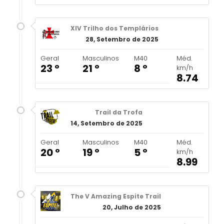
XIV Trilho dos Templários
28, Setembro de 2025
Geral
Masculinos
M40
Méd.
23 º
21 º
8 º
km/h
8.74
Trail da Trofa
14, Setembro de 2025
Geral
Masculinos
M40
Méd.
20 º
19 º
5 º
km/h
8.99
The V Amazing Espite Trail
20, Julho de 2025