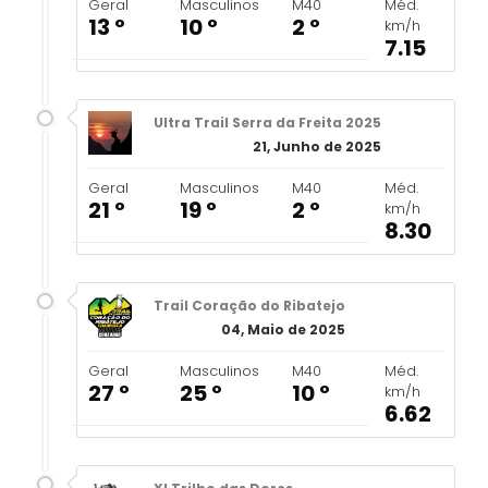
Geral
Masculinos
M40
Méd.
13 º
10 º
2 º
km/h
7.15
Ultra Trail Serra da Freita 2025
21, Junho de 2025
Geral
Masculinos
M40
Méd.
21 º
19 º
2 º
km/h
8.30
Trail Coração do Ribatejo
04, Maio de 2025
Geral
Masculinos
M40
Méd.
27 º
25 º
10 º
km/h
6.62