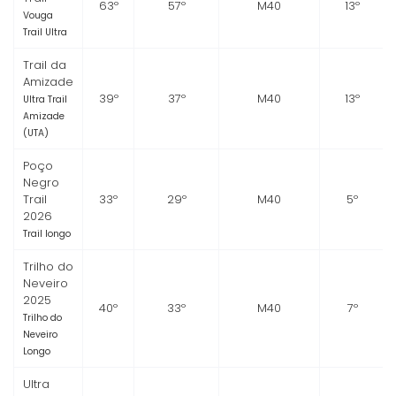
63º
57º
M40
13º
Vouga
Trail Ultra
Trail da
Amizade
39º
37º
M40
13º
Ultra Trail
Amizade
(UTA)
Poço
Negro
Trail
33º
29º
M40
5º
2026
Trail longo
Trilho do
Neveiro
2025
40º
33º
M40
7º
Trilho do
Neveiro
Longo
Ultra